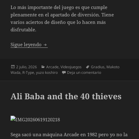
Lo más importante del juego es que cumple
plenamente en el apartado de diversión. Tiene
varios aciertos de diseño que lo hacen más
disfrutable.
EARTHION
Sigue leyendo
Publicado
Categorías
Etiquetas
2 julio, 2026
Arcade
,
Videojuegos
Gradius
,
Makoto
el
en EARTHION
Wada
,
R-Type
,
yuzo koshiro
Deja un comentario
Ali Baba and the 40 thieves
Sega sacó una máquina Arcade en 1982 pero yo no la