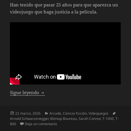
Han tenido que pasar 25 años para que aparezca un
videojuego que haga justicia a la película.
Terminator 2D No Fate
Sigue leyendo
Publicado
Categorías
Etiqueta
22 marzo, 2026
Arcade
,
Ciencia Ficción
,
Videojuegos
el
Arnold Schwarzenegger
,
Bitmap Boureau
,
Sarah Connor
,
T-1000
,
T-
en Terminator 2D No Fate
800
Deja un comentario