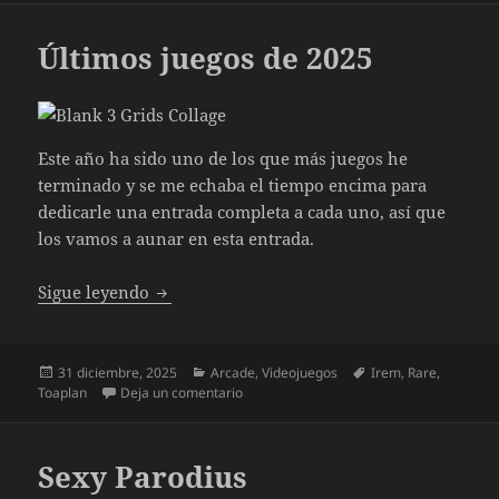
Últimos juegos de 2025
Este año ha sido uno de los que más juegos he
terminado y se me echaba el tiempo encima para
dedicarle una entrada completa a cada uno, así que
los vamos a aunar en esta entrada.
Últimos juegos de 2025
Sigue leyendo
Publicado
Categorías
Etiquetas
31 diciembre, 2025
Arcade
,
Videojuegos
Irem
,
Rare
,
el
en Últimos juegos de 2025
Toaplan
Deja un comentario
Sexy Parodius