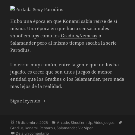
Hubo una época en que Konami sabía reírse de sí
misma. Una época en que hacía sensacionales
shoot’em ups como los
Gradius/Nemesis
o
Salamander
pero al mismo tiempo sacaba la serie
Parodius.
Un error muy común, entre la gente que no los ha
jugado, es creer que son unos juegos de menor
entidad que los
Gradius
o los
Salamander
, pero nada
más lejos de la realidad.
Sexy Parodius
Sigue leyendo
Publicado
Categorías
Etique
16 diciembre, 2025
Arcade
,
Shoot'em Up
,
Videojuegos
el
Gradius
,
konami
,
Pentarou
,
Salamander
,
Vic Viper
en Sexy Parodius
Deja un comentario