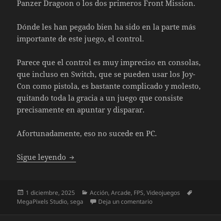
Panzer Dragoon o los dos primeros Front Mission.
Dónde les han pegado bien ha sido en la parte más
importante de este juego, el control.
Parece que el control es muy impreciso en consolas,
que incluso en Switch, que se pueden usar los Joy-
Con como pistola, es bastante complicado y molesto,
quitando toda la gracia a un juego que consiste
precisamente en apuntar y disparar.
Afortunadamente, eso no sucede en PC.
The House of the Dead Remake PC
Sigue leyendo
Publicado
Categorías
Etiquetas
1 diciembre, 2025
Acción
,
Arcade
,
FPS
,
Videojuegos
el
en The House of the De
MegaPixels Studio
,
sega
Deja un comentario