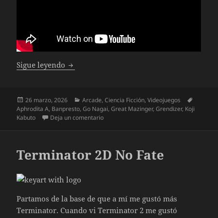
Mazinger Z
Sigue leyendo
Publicado
Categorías
Etiqueta
26 marzo, 2026
Arcade
,
Ciencia Ficción
,
Videojuegos
el
Aphrodita A
,
Banpresto
,
Go Nagai
,
Great Mazinger
,
Grendizer
,
Koji
en Mazinger Z
Kabuto
Deja un comentario
Terminator 2D No Fate
Partamos de la base de que a mí me gustó más
Terminator. Cuando vi Terminator 2 me gustó