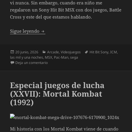
vi nunca. Sin embargo, cuando era niño me
regalaron un Sony Hit Bit MSX con dos juegos, Battle
Cross y este del que estamos hablando.
Ali Baba and the 40 thieves
Sigue leyendo
Publicado
Categorías
Etiquetas
20 junio, 2026
Arcade
,
Videojuegos
Hit Bit Sony
,
ICM
,
el
las mil y una noches
,
MSX
,
Pac-Man
,
sega
en Ali Baba and the 40 thieves
Deja un comentario
Especial juegos de lucha
(XXVII): Mortal Kombat
(1992)
Mi historia con los Mortal Kombat viene de cuando