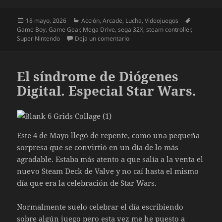
Publicado
Categorías
Etiquetas
18 mayo, 2026
Acción
,
Arcade
,
Lucha
,
Videojuegos
el
Game Boy
,
Game Gear
,
Mega Drive
,
sega 32X
,
steam controller
,
en Especial juegos de lucha (XXVI
Super Nintendo
Deja un comentario
El síndrome de Diógenes
Digital. Especial Star Wars.
Este 4 de Mayo llegó de repente, como una pequeña
sorpresa que se convirtió en un día de lo más
agradable. Estaba más atento a que salía a la venta el
nuevo Steam Deck de Valve y no caí hasta el mismo
día que era la celebración de Star Wars.
Normalmente suelo celebrar el día escribiendo
sobre algún juego pero esta vez me he puesto a