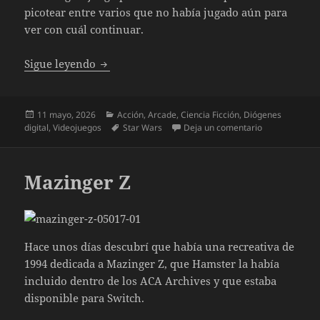
picotear entre varios que no había jugado aún para
ver con cuál continuar.
El síndrome de Diógenes Digital. Especial S
Sigue leyendo
Publicado
Categorías
11 mayo, 2026
Acción
,
Arcade
,
Ciencia Ficción
,
Diógenes
el
Etiquetas
en El síndrome
digital
,
Videojuegos
Star Wars
Deja un comentario
Mazinger Z
Hace unos días descubrí que había una recreativa de
1994 dedicada a Mazinger Z, que Hamster la había
incluido dentro de los ACA Archives y que estaba
disponible para Switch.