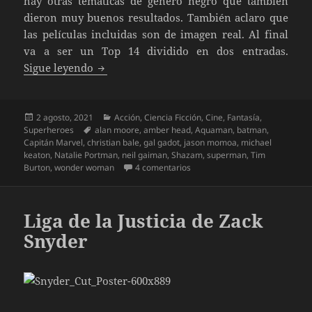
hay otras temáticas de género negro que también
dieron muy buenos resultados. También aclaro que
las películas incluidas son de imagen real. Al final
va a ser un Top 14 dividido en dos entradas.
Las mejores películas de DC Comics… (1 de 
Sigue leyendo
Publicado
Categorías
2 agosto, 2021
Acción
,
Ciencia Ficción
,
Cine
,
Fantasía
,
el
Etiquetas
Superheroes
alan moore
,
amber head
,
Aquaman
,
batman
,
Capitán Marvel
,
christian bale
,
gal gadot
,
jason momoa
,
michael
keaton
,
Natalie Portman
,
neil gaiman
,
Shazam
,
superman
,
Tim
en Las mejores películas de DC
Burton
,
wonder woman
4 comentarios
Liga de la Justicia de Zack
Snyder