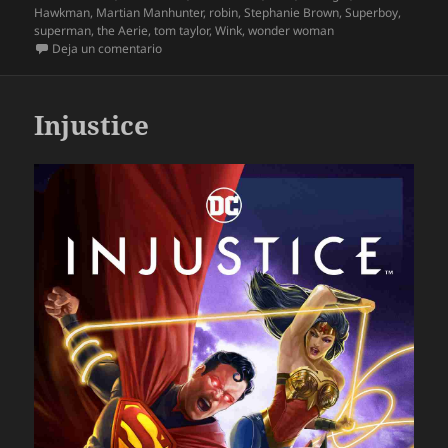
Hawkman
,
Martian Manhunter
,
robin
,
Stephanie Brown
,
Superboy
,
superman
,
the Aerie
,
tom taylor
,
Wink
,
wonder woman
en DCsos: Esperanza en el fin del mundo
Deja un comentario
Injustice