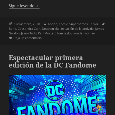
DCsos Inmortales de Tom Taylor y Karl Mos
Sigue leyendo
Publicado
Categorías
Etique
2 noviembre, 2020
Acción
,
Cómic
,
Superheroes
,
Terror
el
Bane
,
Cassandra Cain
,
Deathstroke
,
ecuación de la antivida
,
James
Gordon
,
Jason Todd
,
Karl Mostert
,
tom taylor
,
wonder woman
en DCsos Inmortales de Tom Taylor y Karl Mostert
Deja un comentario
Espectacular primera
edición de la DC Fandome