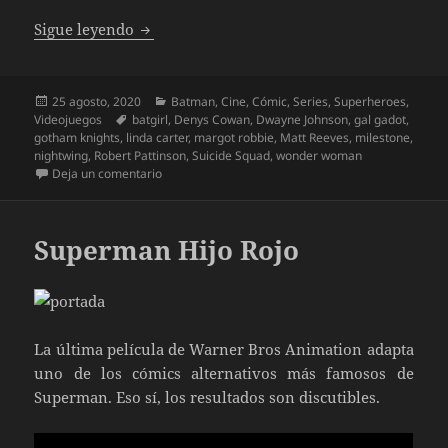
Espectacular primera edición de la DC Fa
Sigue leyendo
Publicado
Categorías
25 agosto, 2020
Batman
,
Cine
,
Cómic
,
Series
,
Superheroes
,
el
Etiquetas
Videojuegos
batgirl
,
Denys Cowan
,
Dwayne Johnson
,
gal gadot
,
gotham knights
,
linda carter
,
margot robbie
,
Matt Reeves
,
milestone
,
nightwing
,
Robert Pattinson
,
Suicide Squad
,
wonder woman
en Espectacular primera edición de la DC Fandome
Deja un comentario
Superman Hijo Rojo
La última película de Warner Bros Animation adapta
uno de los cómics alternativos más famosos de
Superman. Eso sí, los resultados son discutibles.