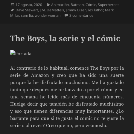
Publicado
Categorías
17 agosto, 2020
Animación
,
Batman
,
Cómic
,
Superheroes
el
Etiquetas
Dave Stewart
,
J.M. DeMatteis
,
Jimmy Olsen
,
lex luthor
,
Mark
en Superman Hijo Rojo
Millar
,
sam liu
,
wonder woman
3 comentarios
The Boys, la serie y el cómic
Al contrario de lo habitual, comencé The Boys por la
serie de Amazon y creo que ha sido una suerte
porque la he disfrutado muchísimo. Me ha gustado
tanto que después me he lanzado a por el cómic y en
una semana he leído más de cincuenta números.
Huelga decir que también he disfrutado muchísimo
y eso que tienen diferencias muy importantes. ¿Lo
bastante para que si te gusta el comic no te guste la
serie o al revés? Creo que no, pero veámoslo.