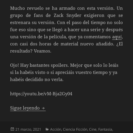
Mucho revuelo se ha armado con esta versión. Un
grupo de fans de Zack Snyder exigieron que se
estrenara su versión. Con el paso del tiempo no solo
fue eso sino que se llegó a hacer una serie y después
una versión de la película, que ya comentamos
aquí
,
con casi dos horas de material nuevo añadido. ¿El
resultado? Veamos.
Ojo! Hay bastantes spoilers. Mejor que solo lo leáis
si la habéis visto o si apreciáis vuestro tiempo y ya
habéis decidido no verla.
https://youtu.be/vM-Bja2Gy04
Liga de la Justicia de Zack Snyder
Sigue leyendo
Publicado
Categorías
21 marzo, 2021
Acción
,
Ciencia Ficción
,
Cine
,
Fantasía
,