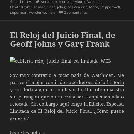
el
Etiquetas
Superheroes
Aquaman
,
batman
,
cyborg
,
Darkseid
,
Deathstroke
,
Desaad
,
flash
,
joker
,
joss whedon
,
Mera
,
steppenwolf
,
en Liga de la Justicia de Za
superman
,
wonder woman
2 comentarios
El Reloj del Juicio Final, de
Geoff Johns y Gary Frank
Soy muy contrario a tocar nada de Watchmen. Me
parece
el mejor cómic de superhéroes de la historia
y sin duda alguna es mi favorito. Una obra maestra
sin parangón que no necesita ser complementada o
retocada. Sin embargo aquí tengo la Edición Especial
Limitada de El Reloj del Juicio Final. ¿Cómo puede
ser esto?
El Reloj del Juicio Final, de Geoff Johns y 
Sigue leyendo