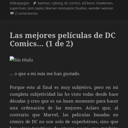
el
Etiquetas
Videojuegos
batman
,
cyborg
,
dc comics
,
ed boon
,
Hawkman
,
superman
,
tom taylor
,
Warner Animation Studios
,
wonder woman
en Injustice
2 comentarios
Las mejores películas de DC
Comics… (1 de 2)
… o que a mi más me han gustado.
Porque esto al final es muy subjetivo, pero en mi
completa subjetividad las he visto todas desde hace
décadas y creo que es un buen momento para hacer
una ordenación de las mejores. Aclaro que, al
contrario que Marvel, las películas basadas en
cómics de DC no son solo de superhéroes, sino que