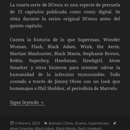
La cuarta serie de DCesos es una especie de precuela
de 15 capítulos publicada como cómic digital. Se
sitúa durante la series original DCesos antes del
quinto capítulo.
Cuenta la historia de lo que Superman, Wonder
Woman, Flash, Black Adam, Wink, the Aerie,
Martian Manhunter, Black Manta, Stephanie Brown,
Robin, Superboy, Hawkman, Hawkgirl, Atom
Smasher y otros hicieron para intentar salvar la
humanidad de la infección tecnozombie. Todo
contado a través de Jimmy Olsen con un look que
homenajea a Phil Sheldon, el periodista de Marvels.
DCsos: Esperanza en el fin del mundo
Sigue leyendo
Publicado
Categorías
Etiquet
6 febrero, 2023
Batman
,
Cómic
,
Drama
,
Superheroes
el
Atom Smasher
,
Black Adam
,
Black Manta
,
flash
,
Hawkgirl
,