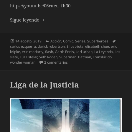
https://youtu.be/06rueu_fh30
The Boys, la serie y el cómic
Sigue leyendo
Publicado
Categorías
Etiqueta
14 agosto, 2019
Acción
,
Cómic
,
Series
,
Superheroes
el
carlos ezquerra
,
darick robertson
,
El patriota
,
elisabeth shue
,
eric
kripke
,
erin moriarty
,
flash
,
Garth Ennis
,
karl urban
,
La Leyenda
,
Los
siete
,
Luz Estelar
,
Seth Rogen
,
Superman. Batman
,
Translúcido
,
en The Boys, la serie y el cómic
wonder woman
2 comentarios
Liga de la Justicia