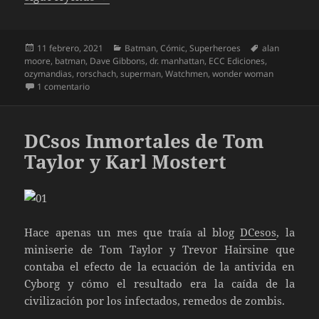
Publicado
Categorías
Etiquetas
11 febrero, 2021
Batman
,
Cómic
,
Superheroes
alan
el
moore
,
batman
,
Dave Gibbons
,
dr. manhattan
,
ECC Ediciones
,
ozymandias
,
rorschach
,
superman
,
Watchmen
,
wonder woman
en El Reloj del Juicio Final, de Geoff Johns y Gary Frank
1 comentario
DCsos Inmortales de Tom
Taylor y Karl Mostert
Hace apenas un mes que traía al blog
DCesos
, la
miniserie de Tom Taylor y Trevor Hairsine que
contaba el efecto de la ecuación de la antivida en
Cyborg y cómo el resultado era la caída de la
civilización por los infectados, remedos de zombis.