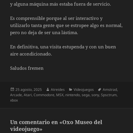
y alguna máquina más estaba fuera de servicio.
Es comprensible porque al ser interactivo y
utilizarlo tanta gente que se estropee algo es normal,
pero no deja de ser una lástima.
En definitiva, una visita estupenda y con un buen
aire acondicionado.
Saludos fremen
Publicado
Autor
Categorías
Etiquetas
25 agosto, 2025
Atreides
Videojuegos
Amstrad
,
el
Arcade
,
Atari
,
Commodore
,
MSX
,
nintendo
,
sega
,
sony
,
Spsctrum
,
xbox
Un comentario en «Oxo Museo del
videojuego»