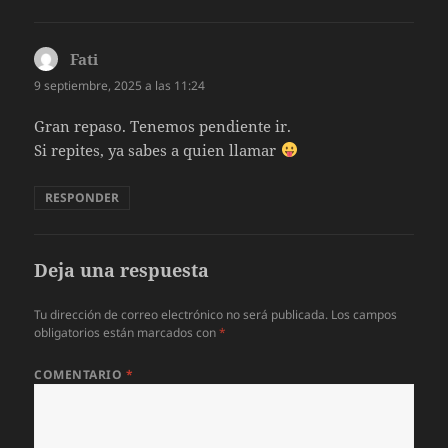
Fati
dice:
9 septiembre, 2025 a las 11:24
Gran repaso. Tenemos pendiente ir.
Si repites, ya sabes a quien llamar
RESPONDER
Deja una respuesta
Tu dirección de correo electrónico no será publicada.
Los campos
obligatorios están marcados con
*
COMENTARIO
*