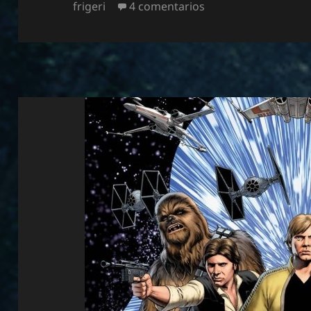
el
en Star Wars: Darth
frigeri
4 comentarios