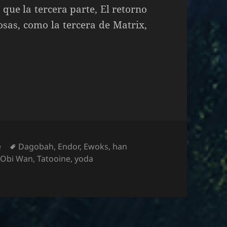
a que la tercera parte, El retorno
nosas, como la tercera de Matrix,
El Retorno del Jedi.
Etiquetas
e
Dagobah
,
Endor
,
Ewoks
,
han
,
Obi Wan
,
Tatooine
,
yoda
Retorno del Jedi.