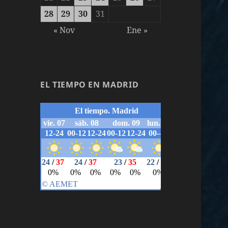
28
29
30
31
« Nov
Ene »
EL TIEMPO EN MADRID