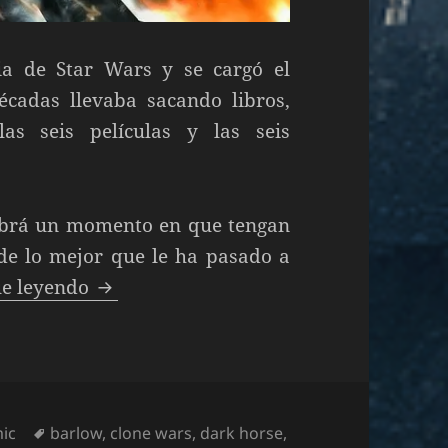
a de Star Wars y se cargó el
cadas llevaba sacando libros,
as seis películas y las seis
habrá un momento en que tengan
 de lo mejor que le ha pasado a
Star Wars: Darth Maul. hijo de Dathom
ue leyendo
Etiquetas
ic
barlow
,
clone wars
,
dark horse
,