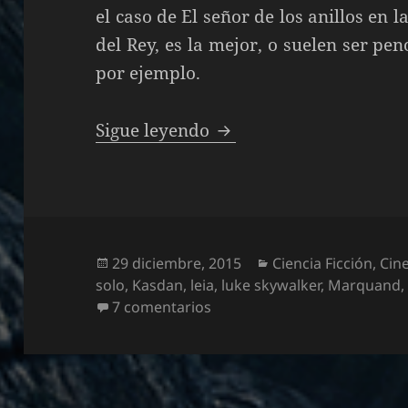
el caso de El señor de los anillos en l
del Rey, es la mejor, o suelen ser pe
por ejemplo.
Star Wars. Episodio VI. 
Sigue leyendo
Publicado
Categorías
29 diciembre, 2015
Ciencia Ficción
,
Cin
el
solo
,
Kasdan
,
leia
,
luke skywalker
,
Marquand
en Star Wars. Episodio VI. El 
7 comentarios