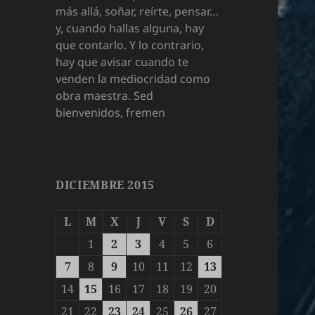
más allá, soñar, reírte, pensar…
y, cuando hallas alguna, hay
que contarlo. Y lo contrario,
hay que avisar cuando te
venden la mediocridad como
obra maestra. Sed
bienvenidos, fremen
DICIEMBRE 2015
L
M
X
J
V
S
D
1
2
3
4
5
6
7
8
9
10
11
12
13
14
15
16
17
18
19
20
21
22
23
24
25
26
27