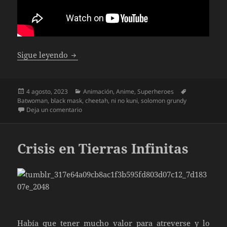
Catwoman: La caza
Sigue leyendo
Publicado
Categorías
Etiquetas
4 agosto, 2023
Animación
,
Anime
,
Superheroes
el
Batwoman
,
black mask
,
cheetah
,
ni no kuni
,
solomon grundy
en Catwoman: La caza
Deja un comentario
Crisis en Tierras Infinitas
Había que tener mucho valor para atreverse y lo