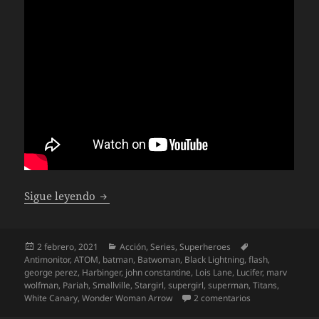
Crisis en Tierras Infinitas
Sigue leyendo
Publicado
Categorías
Etiquetas
2 febrero, 2021
Acción
,
Series
,
Superheroes
el
Antimonitor
,
ATOM
,
batman
,
Batwoman
,
Black Lightning
,
flash
,
george perez
,
Harbinger
,
john constantine
,
Lois Lane
,
Lucifer
,
marv
wolfman
,
Pariah
,
Smallville
,
Stargirl
,
supergirl
,
superman
,
Titans
,
en Crisis en Tierr
White Canary
,
Wonder Woman Arrow
2 comentarios