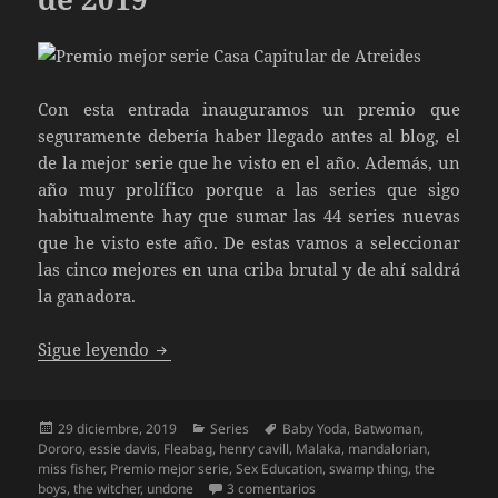
Con esta entrada inauguramos un premio que
seguramente debería haber llegado antes al blog, el
de la mejor serie que he visto en el año. Además, un
año muy prolífico porque a las series que sigo
habitualmente hay que sumar las 44 series nuevas
que he visto este año. De estas vamos a seleccionar
las cinco mejores en una criba brutal y de ahí saldrá
la ganadora.
Las mejores Nuevas Series de 2019
Sigue leyendo
Publicado
Categorías
Etiquetas
29 diciembre, 2019
Series
Baby Yoda
,
Batwoman
,
el
Dororo
,
essie davis
,
Fleabag
,
henry cavill
,
Malaka
,
mandalorian
,
miss fisher
,
Premio mejor serie
,
Sex Education
,
swamp thing
,
the
en Las mejores Nuevas Serie
boys
,
the witcher
,
undone
3 comentarios