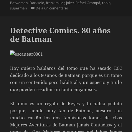
el
Batwoman
,
Darkseid
,
frank miller
,
joker
,
Rafael Grampá
,
robin
,
en El regreso del Caballero Oscuro: El
superman
Deja un comentario
Detective Comics. 80 años
de Batman
Hoy quiero hablaros del tomo que ha sacado ECC
dedicado a los 80 años de Batman porque es un tomo
con un contenido poco habitual y un aspecto y título
que pueden resultar un tanto engañosos.
El tomo es un regalo de Reyes y lo había pedido
porque, siendo muy fan de Batman, atesoro con
mucho cariño los dos fantásticos tomos de «Las
Mejores Aventuras de Batman Jamás Contadas» y el
tomo de «Las Mejores Aventuras del Joker Jamás