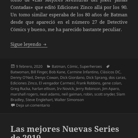
Contadas» que editó Ediciones Zinco allá por los 90.
Un tomo similar esperaba de los 80 años de Batman
desde que apareció en el número 27 de Detective
Cómics y bueno, me ha parecido bastante peculiar.
Detective Comics. 80 años de Batman
Sigue leyendo
Publicado
Categorías
Etiquetas
9 febrero, 2020
Batman
,
Cómic
,
Superheroes
el
Batwoman
,
Bill Finger
,
Bob Kane
,
Carmine Infantino
,
Clásicos DC
,
Denny O'Neil
,
Denys Cowan
,
Dick Giordano
,
Dick Sprang
,
dos caras
,
Ediciones Zinco
,
El vengador Carmesí
,
Frank Robbins
,
gene colan
,
Greg Rucka
,
harlan ellison
,
Irv Novick
,
Jerry Robinson
,
Jim Aparo
,
marshall rogers
,
neal adams
,
neil gaiman
,
robin
,
scott snyder
,
Slam
Bradley
,
Steve Englehart
,
Walter Simonson
en Detective Comics. 80 años de Batman
Deja un comentario
Las mejores Nuevas Series
de 2019