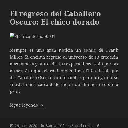
El regreso del Caballero
Oscuro: El chico dorado
Siempre es una gran noticia un cómic de Frank
Miller. Si encima regresa al universo de su creación
más famosa y laureada, las expectativas están por las
nubes. Aunque, claro, también hizo El Contraataque
del Caballero Oscuro con lo cuál es para preguntarse
si estará más cerca de lo mejor que ha hecho o de lo
peor.
El regreso del Caballero Oscuro: El chico d
Sigue leyendo
Publicado
Categorías
Etiquetas
26 junio, 2020
Batman
,
Cómic
,
Superheroes