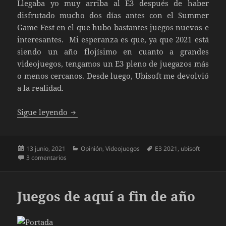
Llegaba yo muy arriba al E3 después de haber
disfrutado mucho dos días antes con el Summer
Game Fest en el que hubo bastantes juegos nuevos e
interesantes. Mi esperanza es que, ya que 2021 está
siendo un año flojísimo en cuanto a grandes
videojuegos, tengamos un E3 pleno de juegazos más
o menos cercanos. Desde luego, Ubisoft me devolvió
a la realidad.
Impresiones primer día del E3
Sigue leyendo
Publicado
Categorías
Etiquetas
13 junio, 2021
Opinión
,
Videojuegos
E3 2021
,
ubisoft
el
en Impresiones primer día del E3
3 comentarios
Juegos de aquí a fin de año