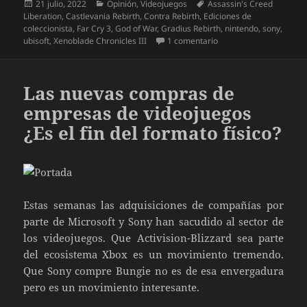
Publicado
Categorías
Etiquetas
21 julio, 2022
Opinión
,
Videojuegos
Assassin's Creed
el
Liberation
,
Castlevania Rebirth
,
Contra Rebirth
,
Ediciones de
coleccionista
,
Far Cry 3
,
God of War
,
Gradius Rebirth
,
nintendo
,
sony
,
en Nos la están jugand
ubisoft
,
Xenoblade Chronicles III
1 comentario
Las nuevas compras de
empresas de videojuegos
¿Es el fin del formato físico?
Estas semanas las adquisiciones de compañías por
parte de Microsoft y Sony han sacudido al sector de
los videojuegos. Que Activision-Blizzard sea parte
del ecosistema Xbox es un movimiento tremendo.
Que Sony compre Bungie no es de esa envergadura
pero es un movimiento interesante.