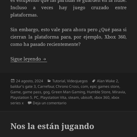
Incluso a veces hay juego cruzado entre
plataformas.
Sin embargo, esto vale para ahora pero ¿Qué pasa si
cierran la plataforma para, por ejemplo, Xbox 360,
como ha pasado recientemente?
Diferencias entre juegos digitales en con
Sigue leyendo
Publicado
Categorías
Etiquetas
24 agosto, 2024
Tutorial
,
Videojuegos
Alan Wake 2
,
el
baldur's gate 3
,
Carrefour
,
Chrono Cross
,
com
,
epic games store
,
Game
,
game pass
,
gog
,
Green Man Gaming
,
Humble Store
,
Miravia
,
Playstation 5. PC
,
Playstation Vita
,
steam
,
ubisoft
,
xbox 360
,
xbox
en Diferencias entre juegos digitales en
series x
Deja un comentario
Nos la están jugando