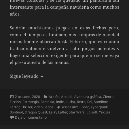
interesante para la campaña navideña como muchos
años.
Saldrán muchísimos juegos en estas fechas pero,
como el tiempo es limitado, mis compras de navidad
normalmente abarcan hasta Febrero, que es cuando
tradicionalmente vuelven a salir juegos potentes y
hago una selección exigente para que no se me vaya
el presupuesto de las manos.
Juegos de aquí a fin de año
Sigue leyendo
Publicado
Categorías
2 octubre, 2020
Acción
,
Arcade
,
Aventura gráfica
,
Ciencia
el
Ficción
,
Estrategia
,
Fantasía
,
Indie
,
Lucha
,
Retro
,
Rol
,
Sandbox
,
Etiquetas
Terror
,
Thriller
,
Videojuegos
Assassin's Creed
,
cyberpunk
,
dontnod
,
Dragon Quest
,
Larry Laffer
,
Star Wars
,
ubisoft
,
Yakuza
en Juegos de aquí a fin de año
Deja un comentario