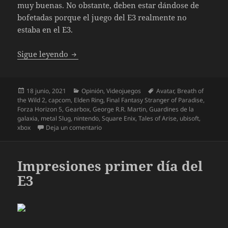
muy buenas. No obstante, deben estar dándose de
bofetadas porque el juego del E3 realmente no
estaba en el E3.
E3 2021, lo mejor y lo peor
Sigue leyendo
Publicado
Categorías
Etiquetas
18 junio, 2021
Opinión
,
Videojuegos
Avatar
,
Breath of
el
the Wild 2
,
capcom
,
Elden Ring
,
Final Fantasy Stranger of Paradise
,
Forza Horizon 5
,
Gearbox
,
George R.R. Martin
,
Guardines de la
galaxia
,
metal Slug
,
nintendo
,
Square Enix
,
Tales of Arise
,
ubisoft
,
en E3 2021, lo mejor y lo peor
xbox
Deja un comentario
Impresiones primer día del
E3