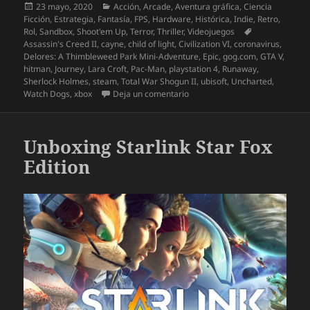
Publicado
Categorías
23 mayo, 2020
Acción
,
Arcade
,
Aventura gráfica
,
Ciencia
el
Ficción
,
Estrategia
,
Fantasía
,
FPS
,
Hardware
,
Histórica
,
Indie
,
Retro
,
Etiquetas
Rol
,
Sandbox
,
Shoot'em Up
,
Terror
,
Thriller
,
Videojuegos
Assassin's Creed II
,
cayne
,
child of light
,
Civilization VI
,
coronavirus
,
Delores: A Thimbleweed Park Mini-Adventure
,
Epic
,
gog.com
,
GTA V
,
hitman
,
Journey
,
Lara Croft
,
Pac-Man
,
playstation 4
,
Runaway
,
Sherlock Holmes
,
steam
,
Total War Shogun II
,
ubisoft
,
Uncharted
,
en Videojuegos contra el Coron
Watch Dogs
,
xbox
Deja un comentario
Unboxing Starlink Star Fox
Edition