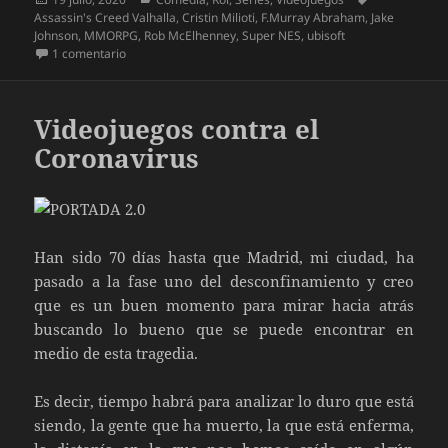
el
Assassin's Creed Valhalla
,
Cristin Milioti
,
F.Murray Abraham
,
Jake
Johnson
,
MMORPG
,
Rob McElhenney
,
Super NES
,
ubisoft
en Mythic Quest: Banquete de cuervos
1 comentario
Videojuegos contra el
Coronavirus
Han sido 70 días hasta que Madrid, mi ciudad, ha
pasado a la fase uno del desconfinamiento y creo
que es un buen momento para mirar hacia atrás
buscando lo bueno que se puede encontrar en
medio de esta tragedia.
Es decir, tiempo habrá para analizar lo duro que está
siendo, la gente que ha muerto, la que está enferma,