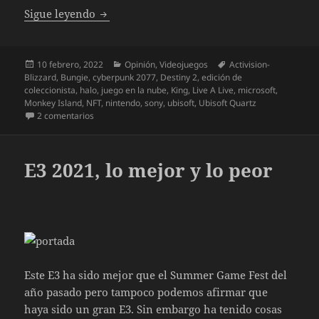
Las nuevas compras de empresas de videojue
Sigue leyendo
Publicado
Categorías
Etiquetas
10 febrero, 2022
Opinión
,
Videojuegos
Activision-
el
Blizzard
,
Bungie
,
cyberpunk 2077
,
Destiny 2
,
edición de
coleccionista
,
halo
,
juego en la nube
,
King
,
Live A Live
,
microsoft
,
Monkey Island
,
NFT
,
nintendo
,
sony
,
ubisoft
,
Ubisoft Quartz
en Las nuevas compras de empresas de videojuegos ¿Es el
2 comentarios
E3 2021, lo mejor y lo peor
Este E3 ha sido mejor que el Summer Game Fest del
año pasado pero tampoco podemos afirmar que
haya sido un gran E3. Sin embargo ha tenido cosas