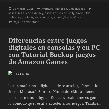
Publicado
Categorías
Etiquetas
26 marzo, 2025
Aventura
,
Histórica
,
Videojuegos
el
assassin's Creed Odyssey
,
assassin's creed unity
,
Naoe
,
Oda
Nobunaga
,
ubisoft
,
xbox series x
,
Yasuke
,
Yoichi Wakui
en Unboxing Assassin’s Creed Shadows Collector’s 
Deja un comentario
Diferencias entre juegos
digitales en consolas y en PC
con Tutorial Backup juegos
de Amazon Games
Las plataformas digitales de consolas, Playstation
Store, Microsoft Store o Nintendo eShop, tienen lo
peor del mundo digital. Es decir, realmente es genial
lo cómodo que resulta acceder a los juegos. También
es estupendo que las partidas se guarden en la nube.