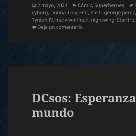
Publicado
Categorías
2 mayo, 2024
Cómic
,
Superheroes
el
cyborg
,
Donna Troy
,
ECC
,
flash
,
george perez
Tynion IV
,
marv wolfman
,
nightwing
,
Starfire
en Titanes de Tom Taylo
Deja un comentario
DCsos: Esperanza 
mundo