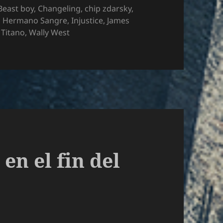
Etiquetas
Beast boy
,
Changeling
,
chip zdarsky
,
,
Hermano Sangre
,
Injustice
,
James
,
Titano
,
Wally West
r y Nicola Scott
en el fin del