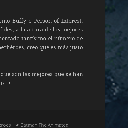
como Buffy o Person of Interest.
bles, a la altura de las mejores
entado tantísimo el número de
perhéroes, creo que es más justo
o que son las mejores que se han
Las mejores series de superhéroes de la histor
do
Etiquetas
eroes
Batman The Animated