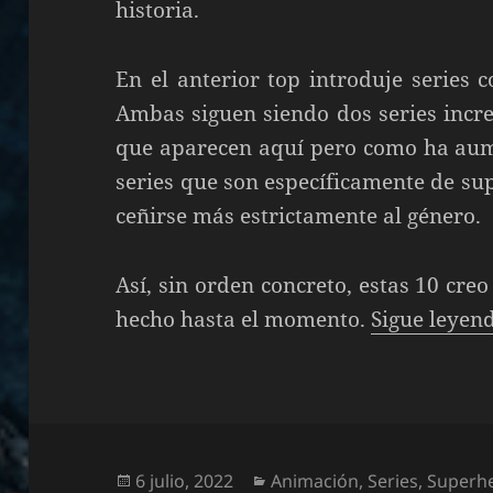
historia.
En el anterior top introduje series 
Ambas siguen siendo dos series increí
que aparecen aquí pero como ha aum
series que son específicamente de su
ceñirse más estrictamente al género.
Así, sin orden concreto, estas 10 cre
hecho hasta el momento.
Sigue leyen
Publicado
Categorías
6 julio, 2022
Animación
,
Series
,
Superh