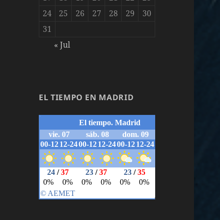
24
25
26
27
28
29
30
31
« Jul
EL TIEMPO EN MADRID