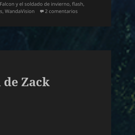
Falcon y el soldado de invierno
,
flash
,
en Las mejores series de
ys
,
WandaVision
2 comentarios
a de Zack