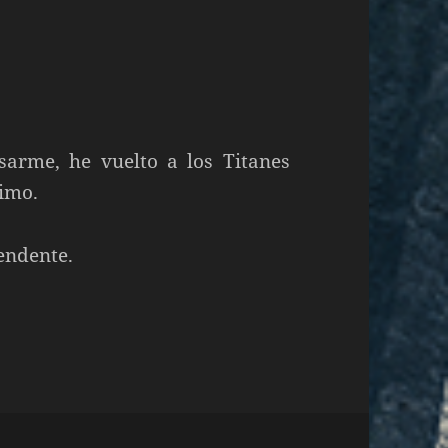
arme, he vuelto a los Titanes
imo.
endente.
 Nicola Scott