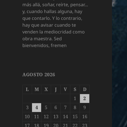
más allá, soñar, reírte, pensar…
y, cuando hallas alguna, hay
que contarlo. Y lo contrario,
hay que avisar cuando te
venden la mediocridad como
obra maestra. Sed
bienvenidos, fremen
AGOSTO 2026
L
M
X
J
V
S
D
1
2
3
4
5
6
7
8
9
10
11
12
13
14
15
16
17
18
19
20
21
22
23