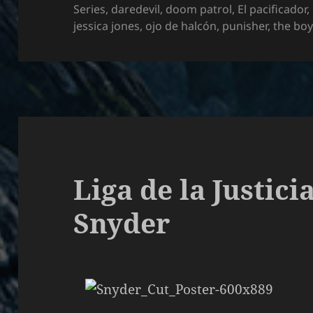
el
Series
,
daredevil
,
doom patrol
,
El pacificador
,
jessica jones
,
ojo de halcón
,
punisher
,
the bo
Liga de la Justici
Snyder