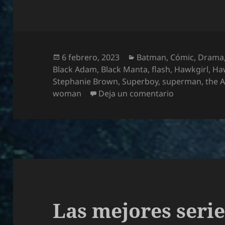
Publicado
Categorías
6 febrero, 2023
Batman
,
Cómic
,
Drama
el
Black Adam
,
Black Manta
,
flash
,
Hawkgirl
,
Ha
Stephanie Brown
,
Superboy
,
superman
,
the A
en DCsos: Es
woman
Deja un comentario
Las mejores serie