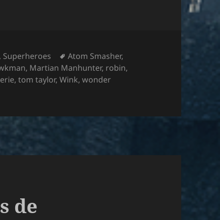
Etiquetas
,
Superheroes
Atom Smasher
,
wkman
,
Martian Manhunter
,
robin
,
erie
,
tom taylor
,
Wink
,
wonder
peranza en el fin del mundo
s de