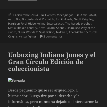
Publicado
Categorías
Etiquetas
13 diciembre, 2024
Eventos
,
Videojuegos
Amir Satvat
,
el
Astro Bot
,
Borderlands 4
,
Dispatch
,
Fumito Ueda
,
Geoff Keighley
,
Harrison Ford
,
Hideo Kojima
,
Intergalactic. The heretic prophet
,
Mafia The old country
,
Neva
,
Okami Sequel
,
Onimusha Way of the
sword
,
Outer Worlds 2
,
Split Fiction
,
Tekken 8
,
The Witcher IV
,
Turok
en The Game Awards 2024. Impr
Origins
,
virtua fighter
3 comentarios
Unboxing Indiana Jones y el
Gran Círculo Edición de
coleccionista
Desde pequeñito quise ser arqueólogo. O
historiador. Luego tire por el derecho y la
informática, pero nunca ha dejado de interesarme la