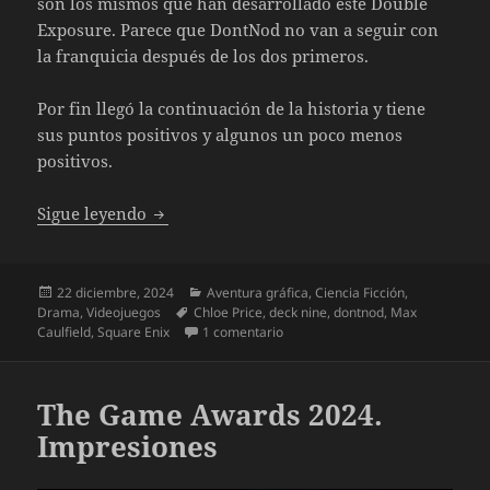
son los mismos que han desarrollado este Double
Exposure. Parece que DontNod no van a seguir con
la franquicia después de los dos primeros.
Por fin llegó la continuación de la historia y tiene
sus puntos positivos y algunos un poco menos
positivos.
Life is Strange. Double Exposure
Sigue leyendo
Publicado
Categorías
22 diciembre, 2024
Aventura gráfica
,
Ciencia Ficción
,
el
Etiquetas
Drama
,
Videojuegos
Chloe Price
,
deck nine
,
dontnod
,
Max
en Life is Strange. Double Exposu
Caulfield
,
Square Enix
1 comentario
The Game Awards 2024.
Impresiones