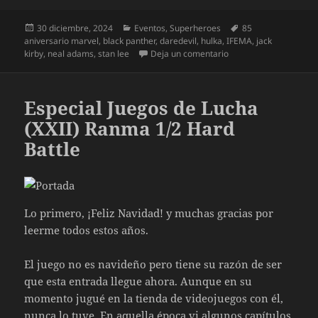
Publicado
Categorías
Etiquetas
30 diciembre, 2024
Eventos
,
Superheroes
85
el
aniversario marvel
,
black panther
,
daredevil
,
hulka
,
IFEMA
,
jack
en Marvel: Universe o
kirby
,
neal adams
,
stan lee
Deja un comentario
Especial Juegos de Lucha
(XXII) Ranma 1/2 Hard
Battle
Lo primero, ¡Feliz Navidad! y muchas gracias por
leerme todos estos años.
El juego no es navideño pero tiene su razón de ser
que esta entrada llegue ahora. Aunque en su
momento jugué en la tienda de videojuegos con él,
nunca lo tuve. En aquella época vi algunos capítulos