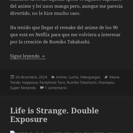
del anime y leí unos manga pero, aunque me parecía
divertido, no le hice mucho caso.
Ha tenido que llegar el remake del anime de los 90
que está en Netflix para que me volviera a interesar
por la creación de Rumiko Takahashi.
Especial Juegos de Lucha (XXII) Ranma 1/2 
Sigue leyendo
Publicado
Categorías
Etiquetas
24 diciembre, 2024
Anime
,
Lucha
,
Videojuegos
Akane
el
Tendo
,
Happosai
,
Pantyhose Taro
,
Rumiko Takahashi
,
Shampoo
,
en Especial Juegos de Lucha (XXII) Ranm
Super Nintendo
1 comentario
Life is Strange. Double
Exposure