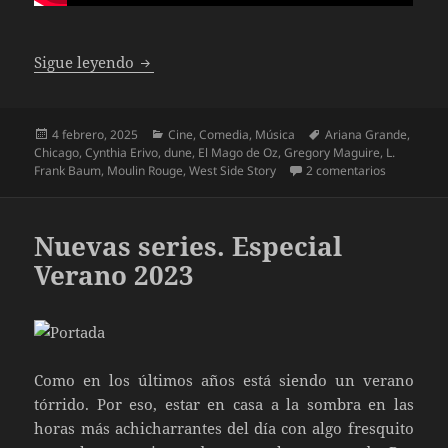
Nominadas al Oscar a mejor película 2025 (
Sigue leyendo
Publicado
Categorías
Etiquetas
4 febrero, 2025
Cine
,
Comedia
,
Música
Ariana Grande
,
el
Chicago
,
Cynthia Erivo
,
dune
,
El Mago de Oz
,
Gregory Maguire
,
L.
en Nominad
Frank Baum
,
Moulin Rouge
,
West Side Story
2 comentarios
Nuevas series. Especial
Verano 2023
Como en los últimos años está siendo un verano
tórrido. Por eso, estar en casa a la sombra en las
horas más achicharrantes del día con algo fresquito