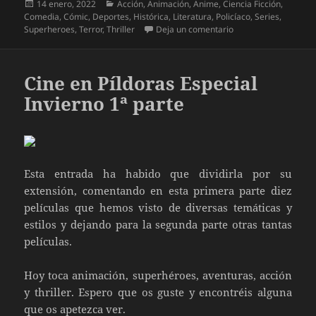
Publicado
Categorías
14 enero, 2022
Acción
,
Animación
,
Anime
,
Ciencia Ficción
,
el
Comedia
,
Cómic
,
Deportes
,
Histórica
,
Literatura
,
Policíaco
,
Series
,
en Mejor Nueva Seri
Superheroes
,
Terror
,
Thriller
Deja un comentario
Cine en Píldoras Especial
Invierno 1ª parte
Esta entrada ha habido que dividirla por su
extensión, comentando en esta primera parte diez
películas que hemos visto de diversas temáticas y
estilos y dejando para la segunda parte otras tantas
películas.
Hoy toca animación, superhéroes, aventuras, acción
y thriller. Espero que os guste y encontréis alguna
que os apetezca ver.