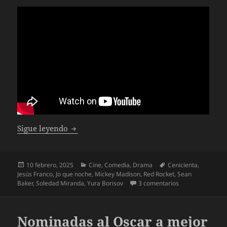
Nominadas al Oscar a mejor película 2025 (
Sigue leyendo
Publicado
Categorías
Etiquetas
10 febrero, 2025
Cine
,
Comedia
,
Drama
Cenicienta
,
el
Jesús Franco
,
Jo que noche
,
Mickey Madison
,
Red Rocket
,
Sean
en Nominadas al 
Baker
,
Soledad Miranda
,
Yura Borisov
3 comentarios
Nominadas al Oscar a mejor