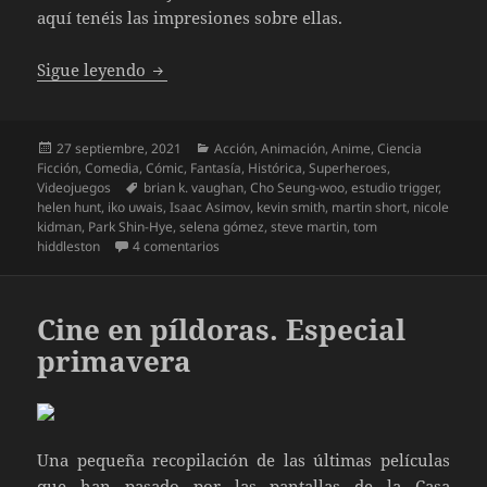
aquí tenéis las impresiones sobre ellas.
Las nuevas series otoño 2021
Sigue leyendo
Publicado
Categorías
27 septiembre, 2021
Acción
,
Animación
,
Anime
,
Ciencia
el
Ficción
,
Comedia
,
Cómic
,
Fantasía
,
Histórica
,
Superheroes
,
Etiquetas
Videojuegos
brian k. vaughan
,
Cho Seung-woo
,
estudio trigger
,
helen hunt
,
iko uwais
,
Isaac Asimov
,
kevin smith
,
martin short
,
nicole
kidman
,
Park Shin-Hye
,
selena gómez
,
steve martin
,
tom
en Las nuevas series otoño 2021
hiddleston
4 comentarios
Cine en píldoras. Especial
primavera
Una pequeña recopilación de las últimas películas
que han pasado por las pantallas de la Casa