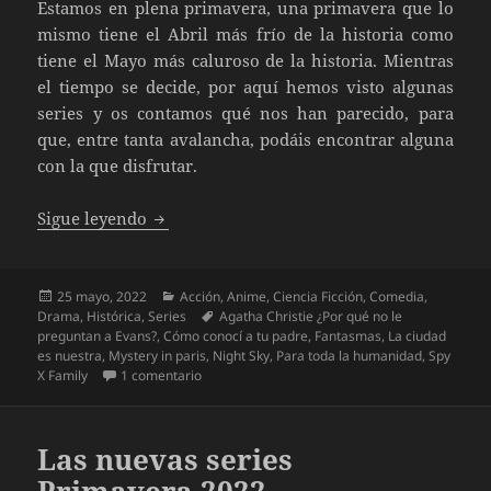
Estamos en plena primavera, una primavera que lo
mismo tiene el Abril más frío de la historia como
tiene el Mayo más caluroso de la historia. Mientras
el tiempo se decide, por aquí hemos visto algunas
series y os contamos qué nos han parecido, para
que, entre tanta avalancha, podáis encontrar alguna
con la que disfrutar.
Nuevas Series Primavera 2022
Sigue leyendo
Publicado
Categorías
25 mayo, 2022
Acción
,
Anime
,
Ciencia Ficción
,
Comedia
,
el
Etiquetas
Drama
,
Histórica
,
Series
Agatha Christie ¿Por qué no le
preguntan a Evans?
,
Cómo conocí a tu padre
,
Fantasmas
,
La ciudad
es nuestra
,
Mystery in paris
,
Night Sky
,
Para toda la humanidad
,
Spy
en Nuevas Series Primavera 2022
X Family
1 comentario
Las nuevas series