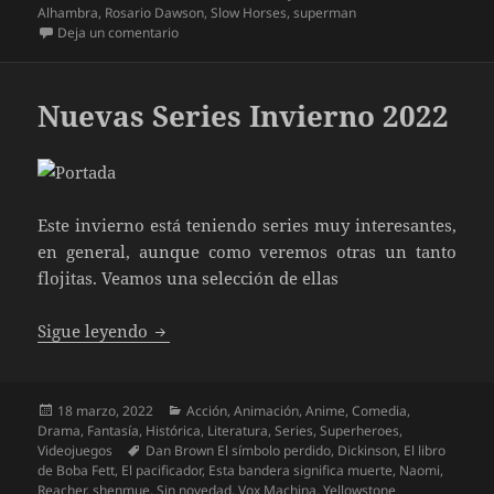
Alhambra
,
Rosario Dawson
,
Slow Horses
,
superman
en Las nuevas series Primavera 2022
Deja un comentario
Nuevas Series Invierno 2022
Este invierno está teniendo series muy interesantes,
en general, aunque como veremos otras un tanto
flojitas. Veamos una selección de ellas
Nuevas Series Invierno 2022
Sigue leyendo
Publicado
Categorías
18 marzo, 2022
Acción
,
Animación
,
Anime
,
Comedia
,
el
Drama
,
Fantasía
,
Histórica
,
Literatura
,
Series
,
Superheroes
,
Etiquetas
Videojuegos
Dan Brown El símbolo perdido
,
Dickinson
,
El libro
de Boba Fett
,
El pacificador
,
Esta bandera significa muerte
,
Naomi
,
Reacher
,
shenmue
,
Sin novedad
,
Vox Machina
,
Yellowstone