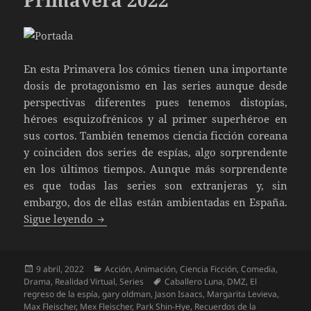
Primavera 2022
En esta Primavera los cómics tienen una importante
dosis de protagonismo en las series aunque desde
perspectivas diferentes pues tenemos distopías,
héroes esquizofrénicos y al primer superhéroe en
sus cortos. También tenemos ciencia ficción coreana
y coinciden dos series de espías, algo sorprendente
en los últimos tiempos. Aunque más sorprendente
es que todas las series son extranjeras y, sin
embargo, dos de ellas están ambientadas en España.
Las nuevas series Primavera 2022
Sigue leyendo
Publicado
Categorías
9 abril, 2022
Acción
,
Animación
,
Ciencia Ficción
,
Comedia
,
el
Etiquetas
Drama
,
Realidad Virtual
,
Series
Caballero Luna
,
DMZ
,
El
regreso de la espía
,
gary oldman
,
Jason Isaacs
,
Margarita Levieva
,
Max Fleischer
,
Mex Fleischer
,
Park Shin-Hye
,
Recuerdos de la