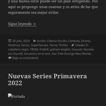
y una buena serie puede ser un plan estupendo. Por
aquí os propongo unas cuantas y os aviso de las que
seguramente sea mejor evitar.
Nuevas series. Especial Verano 2023
Sigue leyendo
Publicado
Categorías
28 julio, 2023
Acción
,
Ciencia Ficción
,
Comedia
,
Drama
,
el
Etiquetas
Histórica
,
Series
,
Superheroes
,
Terror
,
Thriller
Citadel
,
El
caballero negro
,
FROM
,
FUBAR
,
gotham knights
,
Invasión Secreta
,
Los Durrell
,
Secuestro en el aire
,
Star Trek Strange New Worlds
en Nuevas series. Especial Verano 2023
Deja un comentario
Nuevas Series Primavera
2022