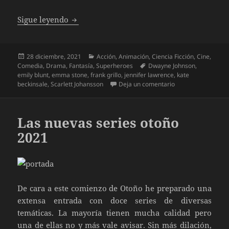
Cine en Píldoras Especial Invierno 1ª parte
Sigue leyendo
Publicado
Categorías
28 diciembre, 2021
Acción
,
Animación
,
Ciencia Ficción
,
Cine
,
el
Etiquetas
Comedia
,
Drama
,
Fantasía
,
Superheroes
Dwayne Johnson
,
emily blunt
,
emma stone
,
frank grillo
,
jennifer lawrence
,
kate
en Cine en Píldoras
beckinsale
,
Scarlett Johansson
Deja un comentario
Las nuevas series otoño
2021
De cara a este comienzo de Otoño he preparado una
extensa entrada con doce series de diversas
temáticas. La mayoría tienen mucha calidad pero
una de ellas no y más vale avisar. Sin más dilación,