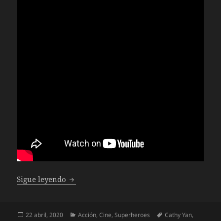
Aves de Presa y la fantabulosa emancipaci
Sigue leyendo
Publicado
Categorías
Etiquetas
22 abril, 2020
Acción
,
Cine
,
Superheroes
Cathy Yan
,