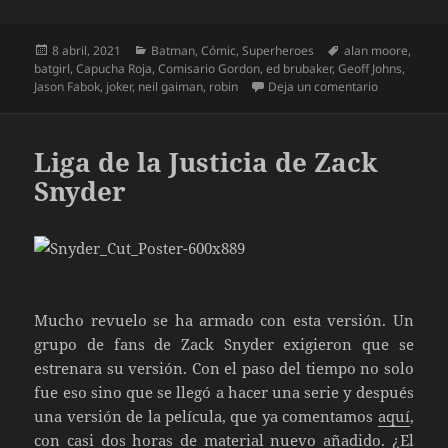
Publicado
Categorías
Etiquetas
8 abril, 2021
Batman
,
Cómic
,
Superheroes
alan moore
,
el
batgirl
,
Capucha Roja
,
Comisario Gordon
,
ed brubaker
,
Geoff Johns
,
en Batman T
Jason Fabok
,
joker
,
neil gaiman
,
robin
Deja un comentario
Liga de la Justicia de Zack
Snyder
Mucho revuelo se ha armado con esta versión. Un
grupo de fans de Zack Snyder exigieron que se
estrenara su versión. Con el paso del tiempo no solo
fue eso sino que se llegó a hacer una serie y después
una versión de la película, que ya comentamos
aquí
,
con casi dos horas de material nuevo añadido. ¿El