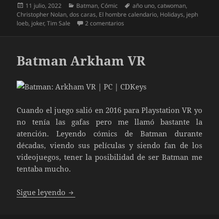
Publicado
Categorías
Etiquetas
11 julio, 2022
Batman
,
Cómic
año uno
,
catwoman
,
el
Christopher Nolan
,
dos caras
,
El hombre calendario
,
Holidays
,
jeph
en Batman El largo Halloween de J
loeb
,
joker
,
Tim Sale
2 comentarios
Batman Arkham VR
Cuando el juego salió en 2016 para Playstation VR yo
no tenía las gafas pero me llamó bastante la
atención. Leyendo cómics de Batman durante
décadas, viendo sus películas y siendo fan de los
videojuegos, tener la posibilidad de ser Batman me
tentaba mucho.
Batman Arkham VR
Sigue leyendo