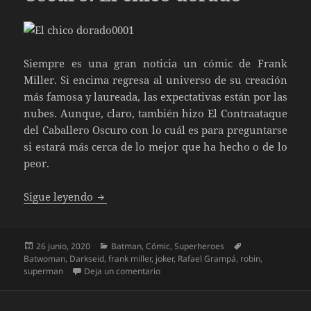
Siempre es una gran noticia un cómic de Frank
Miller. Si encima regresa al universo de su creación
más famosa y laureada, las expectativas están por las
nubes. Aunque, claro, también hizo El Contraataque
del Caballero Oscuro con lo cuál es para preguntarse
si estará más cerca de lo mejor que ha hecho o de lo
peor.
El regreso del Caballero Oscuro: El chico d
Sigue leyendo
Publicado
Categorías
Etiquetas
26 junio, 2020
Batman
,
Cómic
,
Superheroes
el
Batwoman
,
Darkseid
,
frank miller
,
joker
,
Rafael Grampá
,
robin
,
en El regreso del Caballero Oscuro: El
superman
Deja un comentario