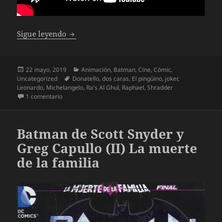
Batman Vs. Teenage Mutant Ninja Turtles
Sigue leyendo
Publicado
Categorías
22 mayo, 2019
Animación
,
Batman
,
Cine
,
Cómic
,
el
Etiquetas
Uncategorized
Donatello
,
dos caras
,
El pingüino
,
joker
,
Leonardo
,
Michelangelo
,
Ra's Al Ghul
,
Raphael
,
Shradder
en Batman Vs. Teenage Mutant Ninja Turtles
1 comentario
Batman de Scott Snyder y
Greg Capullo (II) La muerte
de la familia