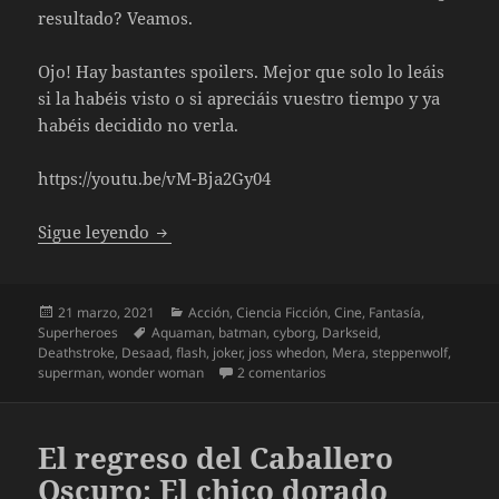
resultado? Veamos.
Ojo! Hay bastantes spoilers. Mejor que solo lo leáis
si la habéis visto o si apreciáis vuestro tiempo y ya
habéis decidido no verla.
https://youtu.be/vM-Bja2Gy04
Liga de la Justicia de Zack Snyder
Sigue leyendo
Publicado
Categorías
21 marzo, 2021
Acción
,
Ciencia Ficción
,
Cine
,
Fantasía
,
el
Etiquetas
Superheroes
Aquaman
,
batman
,
cyborg
,
Darkseid
,
Deathstroke
,
Desaad
,
flash
,
joker
,
joss whedon
,
Mera
,
steppenwolf
,
en Liga de la Justicia de Za
superman
,
wonder woman
2 comentarios
El regreso del Caballero
Oscuro: El chico dorado