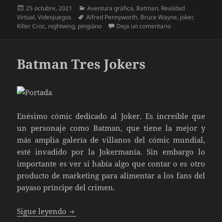
Publicado
Categorías
25 octubre, 2021
Aventura gráfica
,
Batman
,
Realidad
el
Etiquetas
Virtual
,
Videojuegos
Alfred Pennyworth
,
Bruce Wayne
,
joker
,
en Batman Arkha
Killer Croc
,
nightwing
,
pingüino
Deja un comentario
Batman Tres Jokers
Enésimo cómic dedicado al Joker. Es increíble que
un personaje como Batman, que tiene la mejor y
más amplia galería de villanos del cómic mundial,
esté invadido por la Jokermanía. Sin embargo lo
importante es ver si había algo que contar o es otro
producto de marketing para alimentar a los fans del
payaso príncipe del crimen.
Batman Tres Jokers
Sigue leyendo