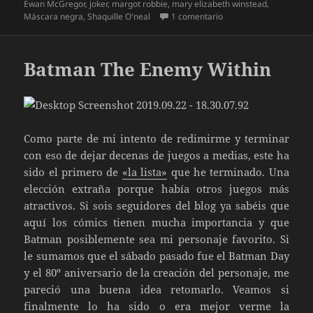
el
Ewan McGregor
,
joker
,
margot robbie
,
mary elizabeth winstead
,
en Aves de Presa y la 
Máscara negra
,
Shaquille O'neal
1 comentario
Batman The Enemy Within
Como parte de mi intento de redimirme y terminar
con eso de dejar decenas de juegos a medias, este ha
sido el primero de
«la lista»
que he terminado. Una
elección extraña porque había otros juegos más
atractivos. Si sois seguidores del blog ya sabéis que
aquí los cómics tienen mucha importancia y que
Batman posiblemente sea mi personaje favorito. Si
le sumamos que el sábado pasado fue el Batman Day
y el 80º aniversario de la creación del personaje, me
pareció una buena idea retomarlo. Veamos si
finalmente lo ha sido o era mejor verme la