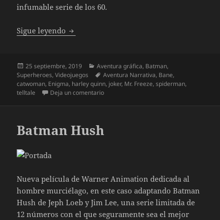
infumable serie de los 60.
Batman The Enemy Within
Sigue leyendo
Publicado
Categorías
25 septiembre, 2019
Aventura gráfica
,
Batman
,
el
Etiquetas
Superheroes
,
Videojuegos
Aventura Narrativa
,
Bane
,
catwoman
,
Enigma
,
harley quinn
,
joker
,
Mr. Freeze
,
spiderman
,
en Batman The Enemy Within
telltale
Deja un comentario
Batman Hush
Nueva película de Warner Animation dedicada al
hombre murciélago, en este caso adaptando Batman
Hush de Jeph Loeb y Jim Lee, una serie limitada de
12 números con el que seguramente sea el mejor