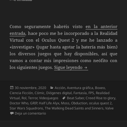
Como seguramente habréis visto
en la anterior
entrada
, hace poco me he incorporado a la Realidad
Virtual con el Oculus Quest 2 y me he lanzado a
«investigar» (jugar hasta agotar la batería más bien)
los diversos juegos que hay disponibles, así que
vamos a contar mis impresiones como neófito con
Especial El síndrome 
los siguientes juegos.
Sigue leyendo
Publicado
Categorías
30 noviembre, 2020
Acción
,
Aventura gráfica
,
Boxeo
,
el
Ciencia Ficción
,
Cómic
,
Diógenes digital
,
Fantasía
,
FPS
,
Realidad
Etiquetas
Virtual
,
Rol
,
Terror
,
Videojuegos
Beat Saber
,
Creed Rise to glory
,
Doctor Who
,
GRIP
,
Half Life Alyx
,
Moss
,
Obduction
,
oculus quest 2
,
Star Wars Squadrons
,
The Walking Dead Saints and Sinners
,
Valve
en Especial El síndrome de Diógenes Digital: Realid
Deja un comentario