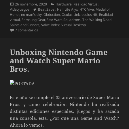
Publicado
Categorías
26 noviembre, 2020
Hardware
,
Realidad Virtual
,
el
Etiquetas
Videojuegos
Beat Saber
,
Half Life Alyx
,
HTC Vive
,
Medal of
Honor
,
no man's sky
,
Obduction
,
Oculus Link
,
oculus rift
,
Realidad
virtual
,
Samsung Gear
,
Star Wars Squadrons
,
The Walking Dead
Saints and Sinners
,
Valve Index
,
Virtual Desktop
en Oculus Quest 2, la evolución de la VR. Unboxing
7 comentarios
Unboxing Nintendo Game
and Watch Super Mario
Bros.
Este año se cumple el 35 aniversario de Super Mario
Bros. y como celebración Nintendo ha realizado
distintas ediciones especiales, juegos y ha sacado
una consola, esta. ¿Por qué una Game and Watch?
Ahora lo vemos.