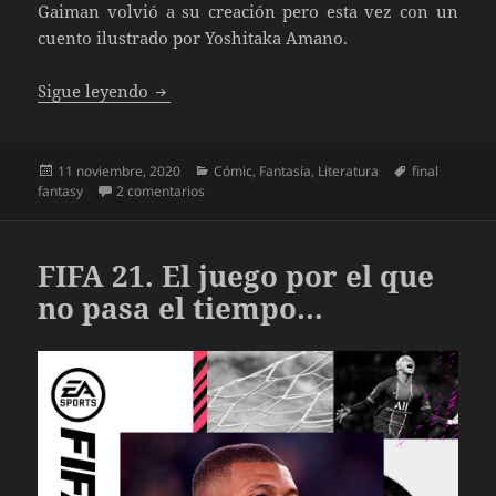
Gaiman volvió a su creación pero esta vez con un
cuento ilustrado por Yoshitaka Amano.
The Sandman Los Cazadores de Sueños de 
Sigue leyendo
Publicado
Categorías
Etiquetas
11 noviembre, 2020
Cómic
,
Fantasía
,
Literatura
final
el
en The Sandman Los Cazadores de Sueños de 
fantasy
2 comentarios
FIFA 21. El juego por el que
no pasa el tiempo…