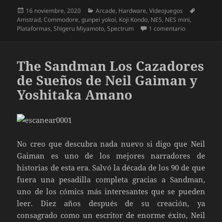
Publicado
Categorías
Etiqueta
16 noviembre, 2020
Arcade
,
Hardware
,
Videojuegos
el
Amstrad
,
Commodore
,
gunpei yokoi
,
Koji Kondo
,
NES
,
NES mini
,
en Unboxing 
Plataformas
,
Shigeru Miyamoto
,
Spectrum
1 comentario
The Sandman Los Cazadores
de Sueños de Neil Gaiman y
Yoshitaka Amano
No creo que descubra nada nuevo si digo que Neil
Gaiman es uno de los mejores narradores de
historias de esta era. Salvó la década de los 90 de que
fuera una pesadilla completa gracias a Sandman,
uno de los cómics más interesantes que se pueden
leer. Diez años después de su creación, ya
consagrado como un escritor de enorme éxito, Neil