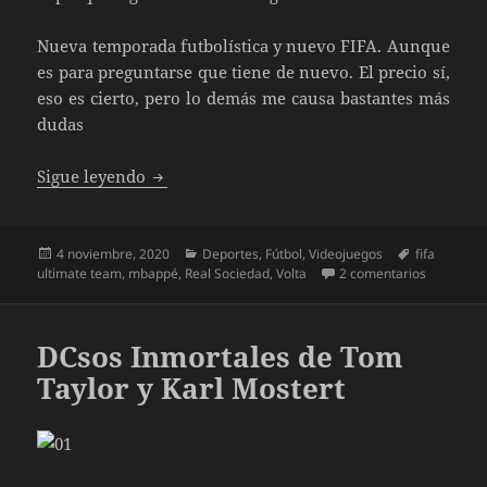
Nueva temporada futbolística y nuevo FIFA. Aunque
es para preguntarse que tiene de nuevo. El precio sí,
eso es cierto, pero lo demás me causa bastantes más
dudas
FIFA 21. El juego por el que no pasa el ti
Sigue leyendo
Publicado
Categorías
Etiquetas
4 noviembre, 2020
Deportes
,
Fútbol
,
Videojuegos
fifa
el
en FIFA 21
ultimate team
,
mbappé
,
Real Sociedad
,
Volta
2 comentarios
DCsos Inmortales de Tom
Taylor y Karl Mostert