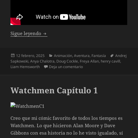
The Witcher Sirenas de las profundidades
Sigue leyendo
Publicado
Categorías
Etiquetas
12 febrero, 2025
Animación
,
Aventura
,
Fantasía
Andrej
el
Sapkowski
,
Anya Chalotra
,
Doug Cockle
,
Freya Allan
,
henry cavill
,
en The Witcher Sirenas de las p
Liam Hemsworth
Deja un comentario
Watchmen Capítulo 1
Creo que mi cómic favorito de todos los tiempos es
Watchmen. Lo que hicieron Alan Moore y Dave
Gibbons con esa historia no lo he visto igualado, sí