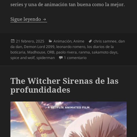
series y una de animación tan buena como la mejor.
Las nuevas series invierno 2025 especial a
Sigue leyendo
Publicado
Categorías
Etiquetas
21 febrero, 2025
Animación
,
Anime
chris samnee
,
dan
el
da dan
,
Demon Lord 2099
,
leonardo romero
,
los diarios de la
boticaria
,
Madhouse
,
ORB
,
paolo rivera
,
ranma
,
sakamoto days
,
en Las nuevas series inviern
spice and wolf
,
spiderman
1 comentario
The Witcher Sirenas de las
profundidades