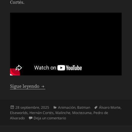
Cortés.
Batman Azteca. Choque de imperios
Sigue leyendo
Publicado
Categorías
Etiquetas
28 septiembre, 2025
Animación
,
Batman
Álvaro Morte
,
el
Elseworlds
,
Hernán Cortés
,
Malinche
,
Moctezuma
,
Pedro de
en Batman Azteca. Choque de imperios
Alvarado
Deja un comentario