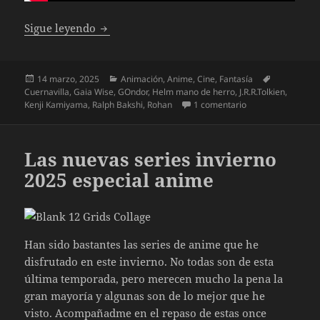
El Señor de los Anillos: La guerra de los R
Sigue leyendo
Publicado
Categorías
Etiquetas
14 marzo, 2025
Animación
,
Anime
,
Cine
,
Fantasía
el
Cuernavilla
,
Gaia Wise
,
GOndor
,
Helm mano de herro
,
J.R.R.Tolkien
,
en El Señor de los 
Kenji Kamiyama
,
Ralph Bakshi
,
Rohan
1 comentario
Las nuevas series invierno
2025 especial anime
Han sido bastantes las series de anime que he
disfrutado en este invierno. No todas son de esta
última temporada, pero merecen mucho la pena la
gran mayoría y algunas son de lo mejor que he
visto. Acompañadme en el repaso de estas once