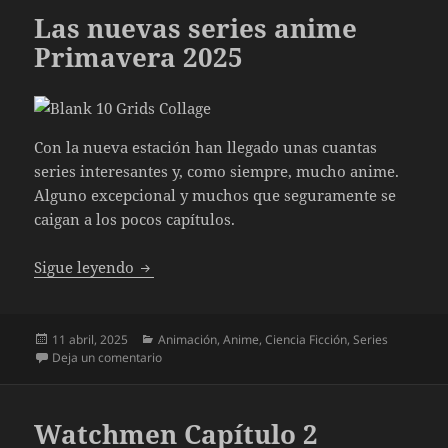
Las nuevas series anime
Primavera 2025
Con la nueva estación han llegado unas cuantas
series interesantes y, como siempre, mucho anime.
Alguno excepcional y muchos que seguramente se
caigan a los pocos capítulos.
Las nuevas series anime Primavera 2025
Sigue leyendo
Publicado
Categorías
11 abril, 2025
Animación
,
Anime
,
Ciencia Ficción
,
Series
el
en Las nuevas series anime Primavera 2025
Deja un comentario
Watchmen Capítulo 2