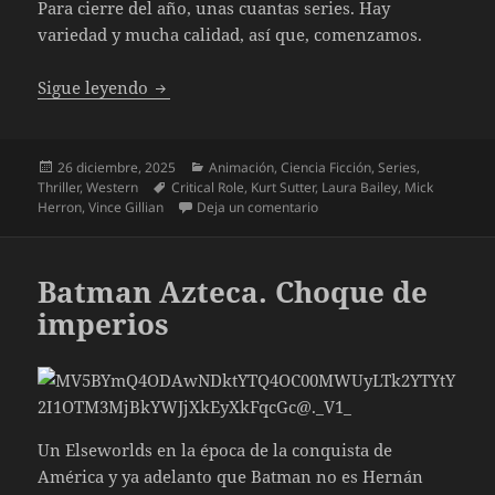
Para cierre del año, unas cuantas series. Hay
variedad y mucha calidad, así que, comenzamos.
Las nuevas series Invierno 2025
Sigue leyendo
Publicado
Categorías
26 diciembre, 2025
Animación
,
Ciencia Ficción
,
Series
,
el
Etiquetas
Thriller
,
Western
Critical Role
,
Kurt Sutter
,
Laura Bailey
,
Mick
en Las nuevas series Invier
Herron
,
Vince Gillian
Deja un comentario
Batman Azteca. Choque de
imperios
Un Elseworlds en la época de la conquista de
América y ya adelanto que Batman no es Hernán