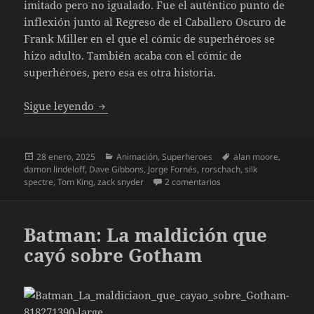
imitado pero no igualado. Fue el auténtico punto de
inflexión junto al Regreso de el Caballero Oscuro de
Frank Miller en el que el cómic de superhéroes se
hizo adulto. También acaba con el cómic de
superhéroes, pero esa es otra historia.
Watchmen Capítulo 1
Sigue leyendo
Publicado
Categorías
Etiquetas
28 enero, 2025
Animación
,
Superheroes
alan moore
,
el
damon lindeloff
,
Dave Gibbons
,
Jorge Fornés
,
rorschach
,
silk
en Watchmen Capítulo 
spectre
,
Tom King
,
zack snyder
2 comentarios
Batman: La maldición que
cayó sobre Gotham