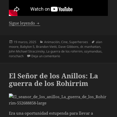
Watchmen Capítulo 2
Sigue leyendo
Publicado
Categorías
Etiquetas
19 marzo, 2025
Animación
,
Cine
,
Superheroes
alan
el
moore
,
Babylon 5
,
Brandon Vietti
,
Dave Gibbons
,
dr. manhattan
,
John Michael Straczinsky
,
La guerra de los rohirrim
,
ozymandias
,
en Watchmen Capítulo 2
rorschach
Deja un comentario
El Señor de los Anillos: La
guerra de los Rohirrim
Era una oportunidad estupenda para llevar a