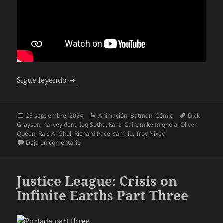
Batman: La maldición que cayó sobre Got
Sigue leyendo
Publicado
Categorías
Etiquetas
25 septiembre, 2024
Animación
,
Batman
,
Cómic
Dick
el
Grayson
,
harvey dent
,
Iog Sotha
,
Kai Li Cain
,
mike mignola
,
Oliver
Queen
,
Ra's Al Ghul
,
Richard Pace
,
sam liu
,
Troy Nixey
en Batman: La maldición que cayó sobre Gotham
Deja un comentario
Justice League: Crisis on
Infinite Earths Part Three