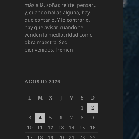
más allá, soñar, reírte, pensar…
y, cuando hallas alguna, hay
que contarlo. Y lo contrario,
hay que avisar cuando te
venden la mediocridad como
obra maestra. Sed
bienvenidos, fremen
AGOSTO 2026
L
M
X
J
V
S
D
1
2
3
4
5
6
7
8
9
10
11
12
13
14
15
16
17
18
19
20
21
22
23