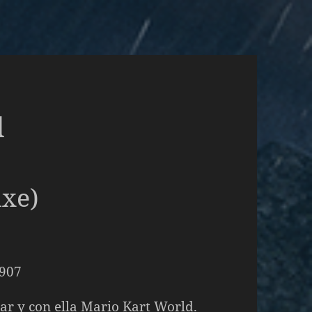
d
uxe)
lar y con ella Mario Kart World.