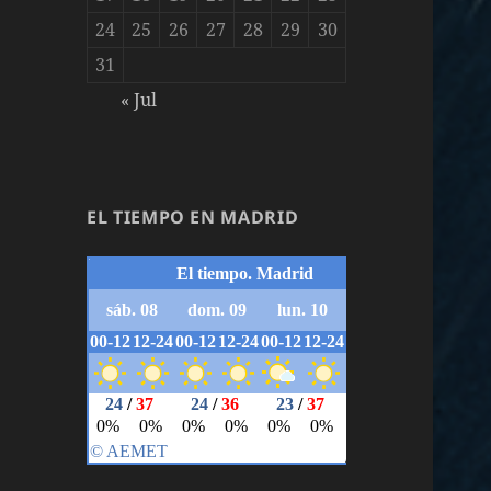
24
25
26
27
28
29
30
31
« Jul
EL TIEMPO EN MADRID