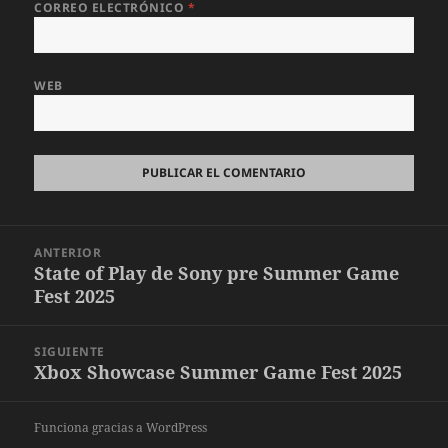
CORREO ELECTRÓNICO
*
WEB
Navegación
ANTERIOR
de
State of Play de Sony pre Summer Game
Entrada
entradas
Fest 2025
anterior:
SIGUIENTE
Xbox Showcase Summer Game Fest 2025
Entrada
siguiente:
Funciona gracias a WordPress