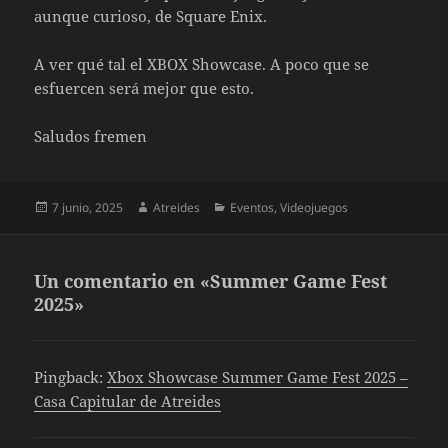
aunque curioso, de Square Enix.
A ver qué tal el XBOX Showcase. A poco que se
esfuercen será mejor que esto.
Saludos fremen
Publicado
Autor
Categorías
7 junio, 2025
Atreides
Eventos
,
Videojuegos
el
Un comentario en «Summer Game Fest
2025»
Pingback:
Xbox Showcase Summer Game Fest 2025 –
Casa Capitular de Atreides