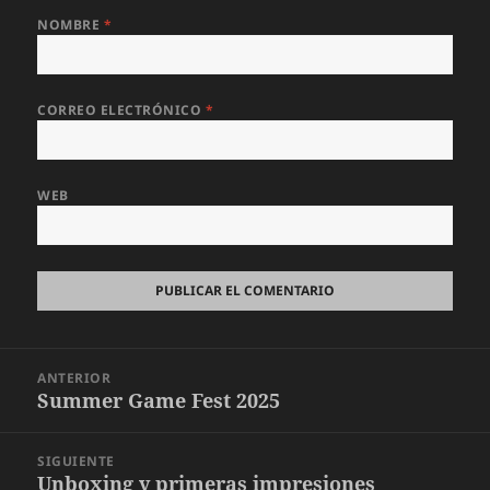
NOMBRE
*
CORREO ELECTRÓNICO
*
WEB
Navegación
ANTERIOR
de
Summer Game Fest 2025
Entrada
entradas
anterior:
SIGUIENTE
Unboxing y primeras impresiones
Entrada