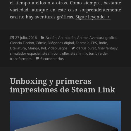
el tiempo a ellos o a otros. Como siempre, bastante
variedad, aunque en este caso sorprendentemente
El síndrome
casi no hay aventuras gráficas.
Sigue leyendo
Publicado
Categorías
27 julio, 2016
Acción
,
Animación
,
Anime
,
Aventura gráfica
,
el
Ciencia Ficción
,
Cómic
,
Diógenes digital
,
Fantasía
,
FPS
,
Indie
,
Etiquetas
Literatura
,
Manga
,
Rol
,
Videojuegos
darius burst
,
final fantasy
,
simulador espacial
,
steam controller
,
steam link
,
tomb raider
,
en El síndrome de Diógenes Digital (XXV)
transformers
6 comentarios
Unboxing y primeras
impresiones de Steam Link