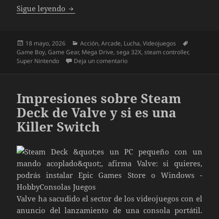
Especial juegos de lucha (XXVII): Mortal K
Sigue leyendo
Publicado
Categorías
Etiquetas
18 mayo, 2026
Acción
,
Arcade
,
Lucha
,
Videojuegos
el
Game Boy
,
Game Gear
,
Mega Drive
,
sega 32X
,
steam controller
,
en Especial juegos de lucha (XXVI
Super Nintendo
Deja un comentario
Impresiones sobre Steam
Deck de Valve y si es una
Killer Switch
Valve ha sacudido el sector de los videojuegos con el
anuncio del lanzamiento de una consola portátil.