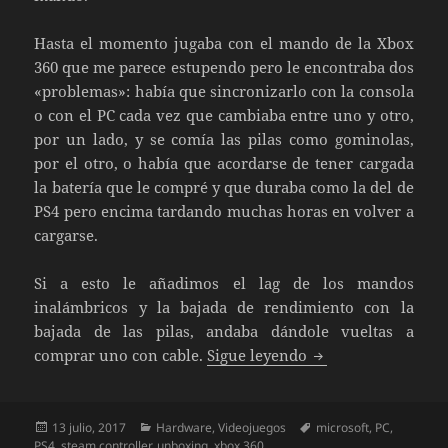
Hasta el momento jugaba con el mando de la Xbox
360 que me parece estupendo pero le encontraba dos
«problemas»: había que sincronizarlo con la consola
o con el PC cada vez que cambiaba entre uno y otro,
por un lado, y se comía las pilas como gominolas,
por el otro, o había que acordarse de tener cargada
la batería que le compré y que duraba como la del de
PS4 pero encima tardando muchas horas en volver a
cargarse.
Si a esto le añadimos el lag de los mandos
inalámbricos y la bajada de rendimiento con la
bajada de las pilas, andaba dándole vueltas a
Unboxing Mando X
comprar uno con cable.
Sigue leyendo
Publicado
Categorías
Etiquetas
13 julio, 2017
Hardware
,
Videojuegos
microsoft
,
PC
,
el
PS4
,
steam controller
,
unboxing
,
xbox 360