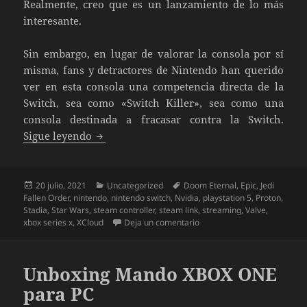
Realmente, creo que es un lanzamiento de lo más
interesante.
Sin embargo, en lugar de valorar la consola por sí
misma, fans y detractores de Nintendo han querido
ver en esta consola una competencia directa de la
Switch, sea como «Switch Killer», sea como una
consola destinada a fracasar contra la Switch.
Impresiones sobre Steam Deck de Valve y si
Sigue leyendo
Publicado
Categorías
Etiquetas
20 julio, 2021
Uncategorized
Doom Eternal
,
Epic
,
Jedi
el
Fallen Order
,
nintendo
,
nintendo switch
,
Nvidia
,
playstation 5
,
Proton
,
Stadia
,
Star Wars
,
steam controller
,
steam link
,
streaming
,
Valve
,
en Impresiones sobre Steam 
xbox series x
,
XCloud
Deja un comentario
Unboxing Mando XBOX ONE
para PC