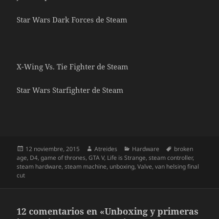
Star Wars Dark Forces de Steam
X-Wing Vs. Tie Fighter de Steam
Star Wars Starfighter de Steam
Publicado
Autor
Categorías
Etiquetas
12 noviembre, 2015
Atreides
Hardware
broken
el
age
,
D4
,
game of thrones
,
GTA V
,
Life is Strange
,
steam controller
,
steam hardware
,
steam machine
,
unboxing
,
Valve
,
van helsing final
cut
12 comentarios en «Unboxing y primeras