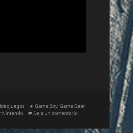
ha (XXVII): Mortal Kombat (1992)
Etiquetas
ideojuegos
Game Boy
,
Game Gear
,
en Especial juegos de lu
r Nintendo
Deja un comentario