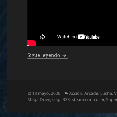
Especial juegos de luc
Sigue leyendo
Publicado
Categorías
18 mayo, 2026
Acción
,
Arcade
,
Lucha
,
V
el
Mega Drive
,
sega 32X
,
steam controller
,
Supe