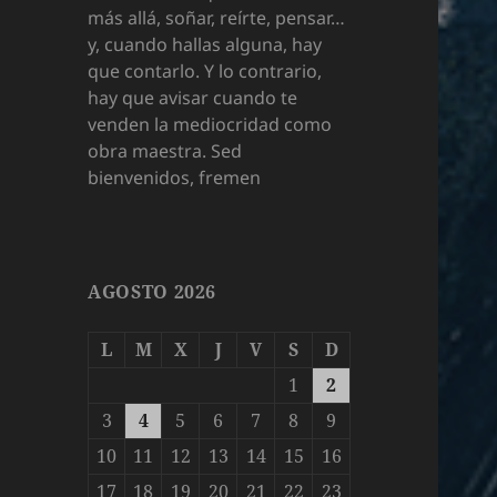
más allá, soñar, reírte, pensar…
y, cuando hallas alguna, hay
que contarlo. Y lo contrario,
hay que avisar cuando te
venden la mediocridad como
obra maestra. Sed
bienvenidos, fremen
AGOSTO 2026
L
M
X
J
V
S
D
1
2
3
4
5
6
7
8
9
10
11
12
13
14
15
16
17
18
19
20
21
22
23