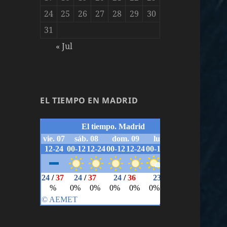
24
25
26
27
28
29
30
31
« Jul
EL TIEMPO EN MADRID