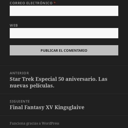
CORREO ELECTRÓNICO
*
WEB
Navegación
ANTERIOR
de
Star Trek Especial 50 aniversario. Las
Entrada
entradas
nuevas películas.
anterior:
SIGUIENTE
Final Fantasy XV Kingsglaive
Entrada
siguiente:
Funciona gracias a WordPress