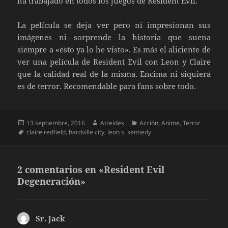
ha trabajado en todos los juegos de Resident Evil.
La película se deja ver pero ni impresionan sus
imágenes ni sorprende la historia que suena
siempre a «esto ya lo he visto». Es más el aliciente de
ver una película de Resident Evil con Leon y Claire
que la calidad real de la misma. Encima ni siquiera
es de terror. Recomendable para fans sobre todo.
Publicado
Autor
Categorías
13 septiembre, 2016
Atreides
Acción
,
Anime
,
Terror
el
Etiquetas
claire redfield
,
hardville city
,
leon s. kennedy
2 comentarios en «Resident Evil
Degeneración»
Sr. Jack
dice: