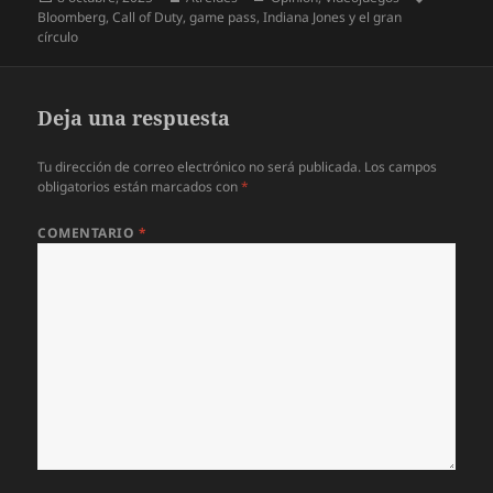
el
Bloomberg
,
Call of Duty
,
game pass
,
Indiana Jones y el gran
círculo
Deja una respuesta
Tu dirección de correo electrónico no será publicada.
Los campos
obligatorios están marcados con
*
COMENTARIO
*