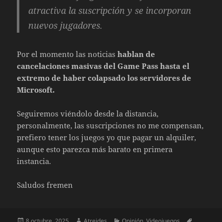
atractiva la suscripción y se incorporan
nuevos jugadores.
Por el momento las noticias
hablan de
cancelaciones masivas del Game Pass hasta el
extremo de haber colapsado los servidores de
Microsoft.
Seguiremos viéndolo desde la distancia,
personalmente, las suscripciones no me compensan,
prefiero tener los juegos yo que pagar un alquiler,
aunque esto parezca más barato en primera
instancia.
Saludos fremen
Publicado
Autor
Categorías
Etiquetas
8 octubre, 2025
Atreides
Opinión
,
Videojuegos