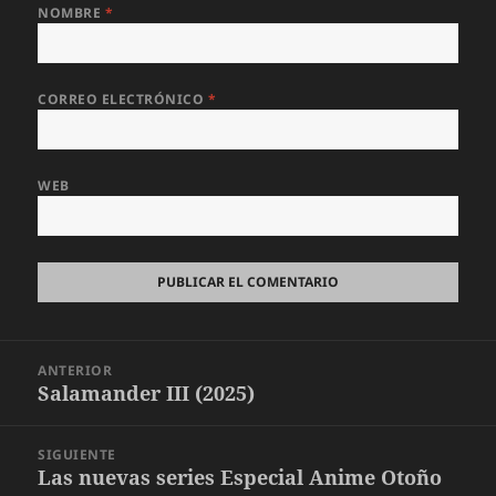
NOMBRE
*
CORREO ELECTRÓNICO
*
WEB
Navegación
ANTERIOR
de
Salamander III (2025)
Entrada
entradas
anterior:
SIGUIENTE
Las nuevas series Especial Anime Otoño
Entrada