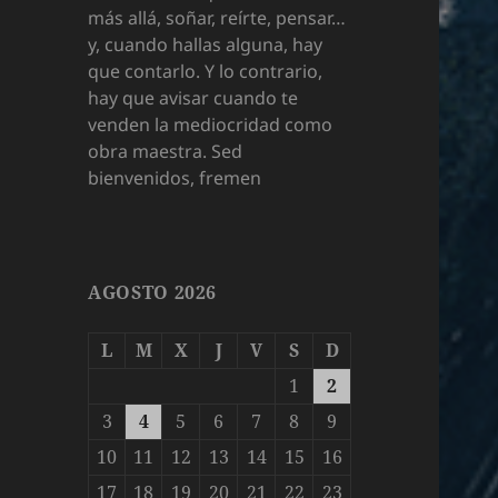
más allá, soñar, reírte, pensar…
y, cuando hallas alguna, hay
que contarlo. Y lo contrario,
hay que avisar cuando te
venden la mediocridad como
obra maestra. Sed
bienvenidos, fremen
AGOSTO 2026
L
M
X
J
V
S
D
1
2
3
4
5
6
7
8
9
10
11
12
13
14
15
16
17
18
19
20
21
22
23