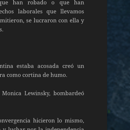
 que han robado o que han
echos laborales que llevamos
rmitieron, se lucraron con ella y
s.
ntina estaba acosada creó un
erra como cortina de humo.
so Monica Lewinsky, bombardeó
onvergencia hicieron lo mismo,
a y luchar por la independencia