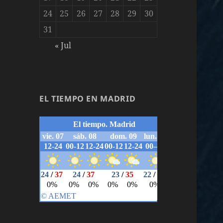
24
25
26
27
28
29
30
31
« Jul
EL TIEMPO EN MADRID