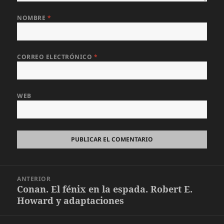
NOMBRE
*
CORREO ELECTRÓNICO
*
WEB
Navegación
ANTERIOR
de
Conan. El fénix en la espada. Robert E.
Entrada
entradas
Howard y adaptaciones
anterior: