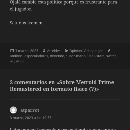
Ojalá cambie esta política porque es frustrante para
el jugador.
Saludos fremen
Publicado
Autor
Categorías
Etiquetas
3 marzo, 2023
Atreides
Opinión
,
Videojuegos
el
amiibos
,
especuladores
,
nintendo
,
super mario 3d all-stars
,
switch
,
wii
,
wii-u
2 comentarios en «Sobre Metroid Prime
Remastered en formato físico (?)»
atparrot
dice:
3 marzo, 2023 a las 19:37
Llámame mal pensado pero yo tiendo a pensar que