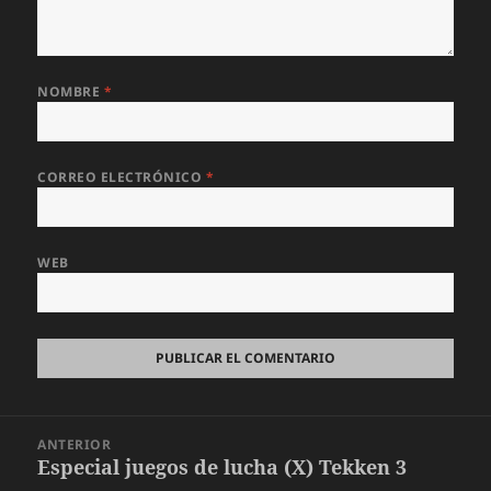
NOMBRE
*
CORREO ELECTRÓNICO
*
WEB
Navegación
ANTERIOR
de
Especial juegos de lucha (X) Tekken 3
Entrada
entradas