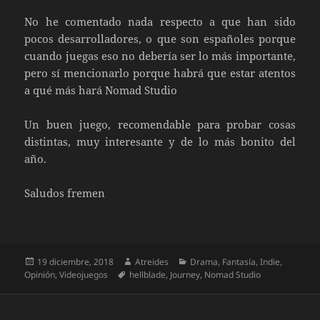
No he comentado nada respecto a que han sido
pocos desarrolladores, o que son españoles porque
cuando juegas eso no debería ser lo más importante,
pero sí mencionarlo porque habrá que estar atentos
a qué más hará Nomad Studio
Un buen juego, recomendable para probar cosas
distintas, muy interesante y de lo más bonito del
año.
Saludos fremen
Publicado
Autor
Categorías
19 diciembre, 2018
Atreides
Drama
,
Fantasía
,
Indie
,
el
Etiquetas
Opinión
,
Videojuegos
hellblade
,
Journey
,
Nomad Studio