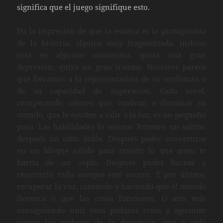
significa que el juego signifique esto.
Da la impresión de que la estatua es la protagonista
de la historia, alguien muy fragmentada, incluso
rota en algunos momentos, quizá una gran
depresión, quizá un gran trauma. Nosotros parece
que llevamos a la representación de su confianza o
de su capacidad de superación. Cada nivel,
recuperando colores que vuelvan a iluminar su
mundo, que le ayuden a salir a la luz, es un pequeño
paso. Las habilidades lo mismo. Primero un saltito,
después un salto doble. Después poder convertirse
en un bloque sólido para resistir lo que antes te
barría de un soplo. Después poder bucear y
recorrerlo todo aunque esté oscuro. Y por último,
recuperar la voz, cantando y haciendo que el mundo
florezca o que las cosas funciones. O aún más
consiguiendo unir esos pedazos rotos y aguantar
contra los embates de la depresión, que a cada