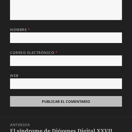
NOMBRE
*
CORREO ELECTRÓNICO
*
WEB
Navegación
ANTERIOR
de
El síndrome de Diógenes Digital XXVII
Entrada