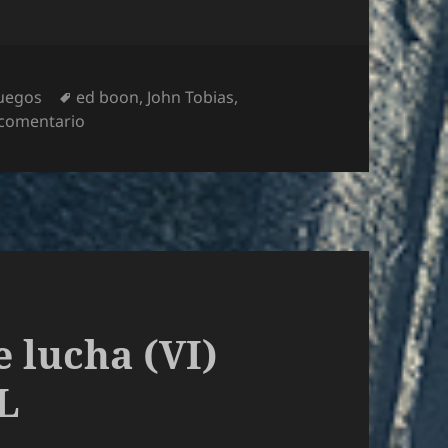
Etiquetas
uegos
ed boon
,
John Tobias
,
en Especial Juegos de Lucha (XXVIII) Mortal Kom
 comentario
e lucha (VI)
L