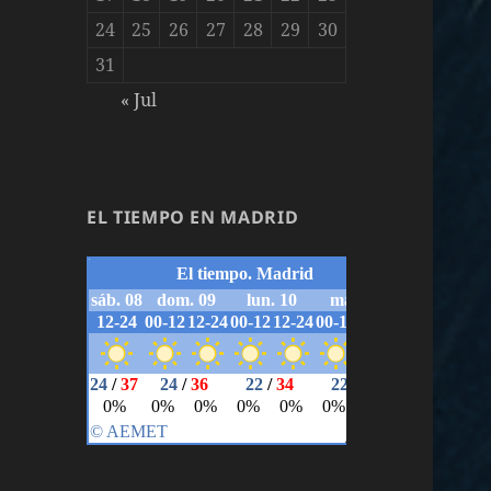
24
25
26
27
28
29
30
31
« Jul
EL TIEMPO EN MADRID