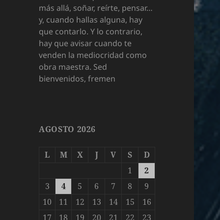
más allá, soñar, reírte, pensar…
y, cuando hallas alguna, hay
que contarlo. Y lo contrario,
hay que avisar cuando te
venden la mediocridad como
obra maestra. Sed
bienvenidos, fremen
AGOSTO 2026
L
M
X
J
V
S
D
1
2
3
4
5
6
7
8
9
10
11
12
13
14
15
16
17
18
19
20
21
22
23