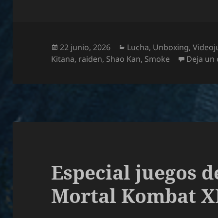
Publicado
Categorías
22 junio, 2026
Lucha
,
Unboxing
,
Videoj
el
Kitana
,
raiden
,
Shao Kan
,
Smoke
Deja un
Especial juegos d
Mortal Kombat X