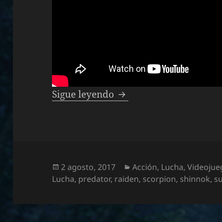
Especial juegos de luc
Sigue leyendo
Publicado
Categorías
2 agosto, 2017
Acción
,
Lucha
,
Videojue
el
Lucha
,
predator
,
raiden
,
scorpion
,
shinnok
,
s