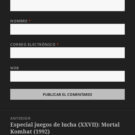
NOMBRE
*
CORREO ELECTRÓNICO
*
WEB
Navegación
ANTERIOR
de
Especial juegos de lucha (XXVII): Mortal
Entrada
entradas
Kombat (1992)
anterior: