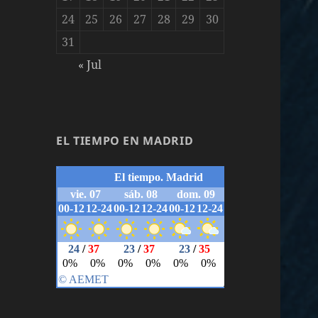
24
25
26
27
28
29
30
31
« Jul
EL TIEMPO EN MADRID