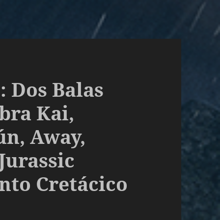
: Dos Balas
bra Kai,
ún, Away,
Jurassic
to Cretácico