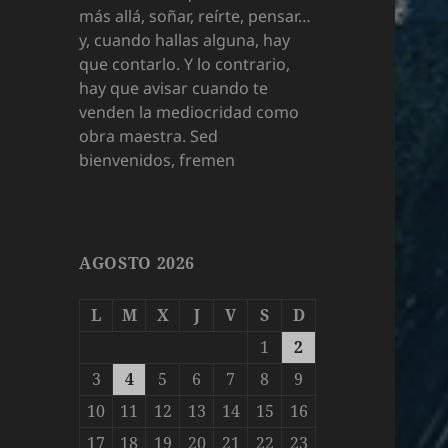
más allá, soñar, reírte, pensar…
y, cuando hallas alguna, hay
que contarlo. Y lo contrario,
hay que avisar cuando te
venden la mediocridad como
obra maestra. Sed
bienvenidos, fremen
AGOSTO 2026
L
M
X
J
V
S
D
1
2
3
4
5
6
7
8
9
10
11
12
13
14
15
16
17
18
19
20
21
22
23