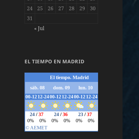
24
25
26
27
28
29
30
31
« Jul
EL TIEMPO EN MADRID