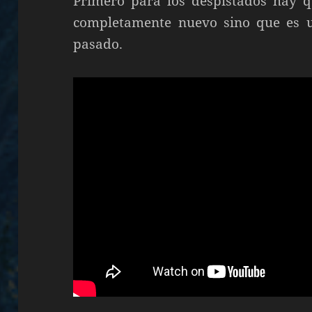
Primero para los despistados hay q
completamente nuevo sino que es un
pasado.