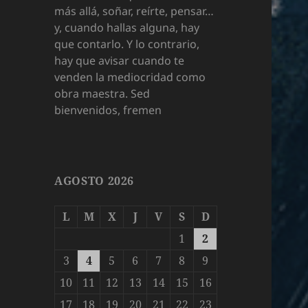
más allá, soñar, reírte, pensar…
y, cuando hallas alguna, hay
que contarlo. Y lo contrario,
hay que avisar cuando te
venden la mediocridad como
obra maestra. Sed
bienvenidos, fremen
AGOSTO 2026
L
M
X
J
V
S
D
1
2
3
4
5
6
7
8
9
10
11
12
13
14
15
16
17
18
19
20
21
22
23