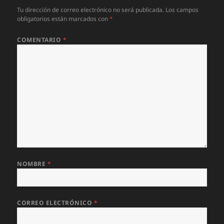
Tu dirección de correo electrónico no será publicada.
Los campos
obligatorios están marcados con
*
COMENTARIO
*
NOMBRE
*
CORREO ELECTRÓNICO
*