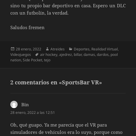
sino tu propio bar deportivo en casa. Espero un DLC
con un futbolín, la verdad.
Saludos fremen
Publicado
Autor
Categorías
28 enero, 2022
Atreides
Deportes
,
Realidad Virtual
,
el
Etiquetas
Videojuegos
air hockey
,
ajedrez
,
billar
,
damas
,
dardos
,
pool
nation
,
Side Pocket
,
tejo
2 comentarios en «SportsBar VR»
Bin
dice:
28 enero, 2022 a las 12:51
Oh, qué guapo. Ya me parecía que el VR para
simuladores de vehículos era lo suyo, porque como