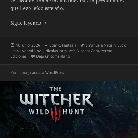
se esconde uno de los álbumes más impresionantes
que llevo leído este año.
Guerras y Dragones
Sigue leyendo
Publicado
Categorías
Etiquetas
16 junio, 2026
Cómic
,
Fantasía
Emanuela Negrin
,
Lucio
el
Leoni
,
Naomi Novik
,
Nicolas Jarry
,
VAX
,
Vincent Cara
,
Yermo
en Guerras y Dragones
Ediciones
Deja un comentario
Funciona gracias a WordPress