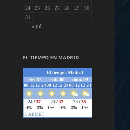
24
25
26
27
28
29
30
31
« Jul
EL TIEMPO EN MADRID