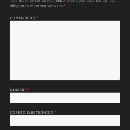
Tu dirección de correo electrónico no será publicada.
Los campos
obligatorios están marcados con
*
COMENTARIO
*
NOMBRE
*
CORREO ELECTRÓNICO
*