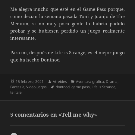
Me alegra mucho que esté en el Game Pass porque,
como decían la semana pasada Toni y Juanjo de The
Medium, si no muy poca gente lo habría podido
probar y se hubiesen perdido un juego realmente
interesante.
Para mi, después de Life is Strange, es el mejor juego
que ha hecho Dontnod
Publicado
Autor
Categorías
15 febrero, 2021
Atreides
Aventura gráfica
,
Drama
,
el
Etiquetas
Fantasía
,
Videojuegos
dontnod
,
game pass
,
Life is Strange
,
telltale
5 comentarios en «Tell me why»