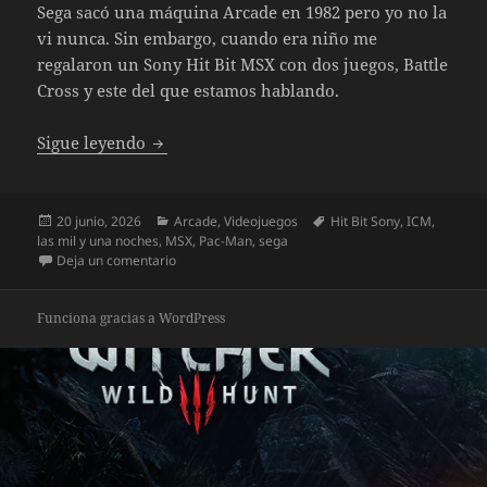
Sega sacó una máquina Arcade en 1982 pero yo no la
vi nunca. Sin embargo, cuando era niño me
regalaron un Sony Hit Bit MSX con dos juegos, Battle
Cross y este del que estamos hablando.
Ali Baba and the 40 thieves
Sigue leyendo
Publicado
Categorías
Etiquetas
20 junio, 2026
Arcade
,
Videojuegos
Hit Bit Sony
,
ICM
,
el
las mil y una noches
,
MSX
,
Pac-Man
,
sega
en Ali Baba and the 40 thieves
Deja un comentario
Funciona gracias a WordPress