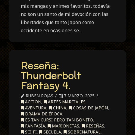
mis mangas y animes favoritos, todavía
no son un santo de mi devoción con las
libertades que tanto Japón como
occidente en ocasiones se…
Reseña:
Thunderbolt
Fantasy 4.
RUBEN ROJAS
7 MARZO, 2025
ACCION
,
ARTES MARCIALES
,
AVENTURA
,
CHINA
,
COSAS DE JAPÓN
,
DRAMA DE ÉPOCA
,
ES TAN CURSI PERO TAN BONITO
,
FANTASÍA
,
MARIONETAS
,
RESEÑAS
,
SCI FI
,
SECUELA
,
SOBRENATURAL
,