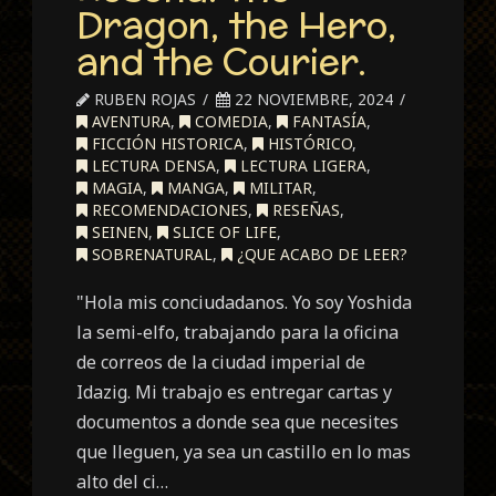
Dragon, the Hero,
and the Courier.
RUBEN ROJAS
22 NOVIEMBRE, 2024
AVENTURA
,
COMEDIA
,
FANTASÍA
,
FICCIÓN HISTORICA
,
HISTÓRICO
,
LECTURA DENSA
,
LECTURA LIGERA
,
MAGIA
,
MANGA
,
MILITAR
,
RECOMENDACIONES
,
RESEÑAS
,
SEINEN
,
SLICE OF LIFE
,
SOBRENATURAL
,
¿QUE ACABO DE LEER?
"Hola mis conciudadanos. Yo soy Yoshida
la semi-elfo, trabajando para la oficina
de correos de la ciudad imperial de
Idazig. Mi trabajo es entregar cartas y
documentos a donde sea que necesites
que lleguen, ya sea un castillo en lo mas
alto del ci…