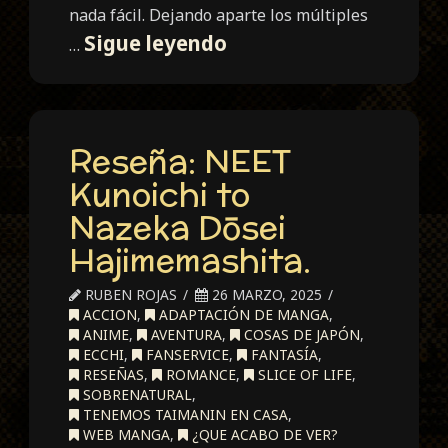
nada fácil. Dejando aparte los múltiples
Unboxing
Sigue leyendo
…
Assassin’s
Creed
Shadows
Reseña: NEET
Collector’s
Edition
Kunoichi to
Nazeka Dōsei
Hajimemashita.
RUBEN ROJAS
26 MARZO, 2025
ACCION
,
ADAPTACIÓN DE MANGA
,
ANIME
,
AVENTURA
,
COSAS DE JAPÓN
,
ECCHI
,
FANSERVICE
,
FANTASÍA
,
RESEÑAS
,
ROMANCE
,
SLICE OF LIFE
,
SOBRENATURAL
,
TENEMOS TAIMANIN EN CASA
,
WEB MANGA
,
¿QUE ACABO DE VER?