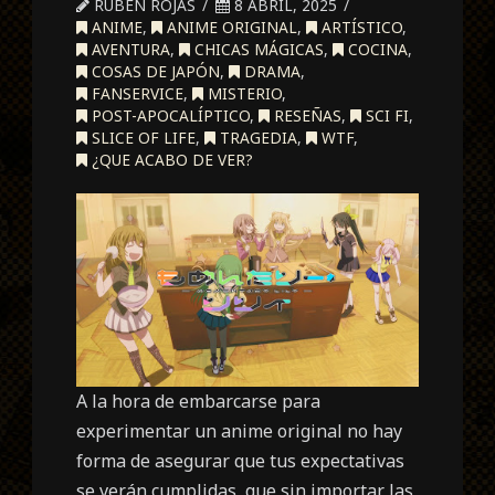
RUBEN ROJAS
8 ABRIL, 2025
ANIME
,
ANIME ORIGINAL
,
ARTÍSTICO
,
AVENTURA
,
CHICAS MÁGICAS
,
COCINA
,
COSAS DE JAPÓN
,
DRAMA
,
FANSERVICE
,
MISTERIO
,
POST-APOCALÍPTICO
,
RESEÑAS
,
SCI FI
,
SLICE OF LIFE
,
TRAGEDIA
,
WTF
,
¿QUE ACABO DE VER?
A la hora de embarcarse para
experimentar un anime original no hay
forma de asegurar que tus expectativas
se verán cumplidas, que sin importar las