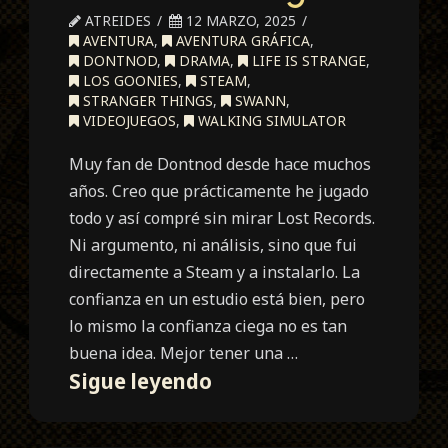
ATREIDES
12 MARZO, 2025
AVENTURA
,
AVENTURA GRÁFICA
,
DONTNOD
,
DRAMA
,
LIFE IS STRANGE
,
LOS GOONIES
,
STEAM
,
STRANGER THINGS
,
SWANN
,
VIDEOJUEGOS
,
WALKING SIMULATOR
Muy fan de Dontnod desde hace muchos
años. Creo que prácticamente he jugado
todo y así compré sin mirar Lost Records.
Ni argumento, ni análisis, sino que fui
directamente a Steam y a instalarlo. La
confianza en un estudio está bien, pero
lo mismo la confianza ciega no es tan
buena idea. Mejor tener una …
Lost
Sigue leyendo
Records:
Bloom