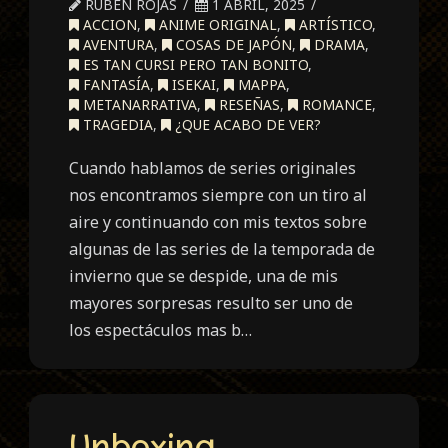
RUBEN ROJAS
1 ABRIL, 2025
ACCION
,
ANIME ORIGINAL
,
ARTÍSTICO
,
AVENTURA
,
COSAS DE JAPÓN
,
DRAMA
,
ES TAN CURSI PERO TAN BONITO
,
FANTASÍA
,
ISEKAI
,
MAPPA
,
METANARRATIVA
,
RESEÑAS
,
ROMANCE
,
TRAGEDIA
,
¿QUE ACABO DE VER?
Cuando hablamos de series originales
nos encontramos siempre con un tiro al
aire y continuando con mis textos sobre
algunas de las series de la temporada de
invierno que se despide, una de mis
mayores sorpresas resulto ser uno de
los espectáculos mas b…
Unboxing