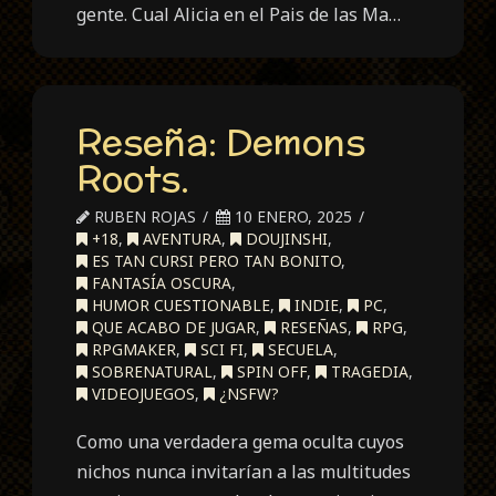
gente. Cual Alicia en el Pais de las Ma…
Reseña: Demons
Roots.
RUBEN ROJAS
10 ENERO, 2025
+18
,
AVENTURA
,
DOUJINSHI
,
ES TAN CURSI PERO TAN BONITO
,
FANTASÍA OSCURA
,
HUMOR CUESTIONABLE
,
INDIE
,
PC
,
QUE ACABO DE JUGAR
,
RESEÑAS
,
RPG
,
RPGMAKER
,
SCI FI
,
SECUELA
,
SOBRENATURAL
,
SPIN OFF
,
TRAGEDIA
,
VIDEOJUEGOS
,
¿NSFW?
Como una verdadera gema oculta cuyos
nichos nunca invitarían a las multitudes