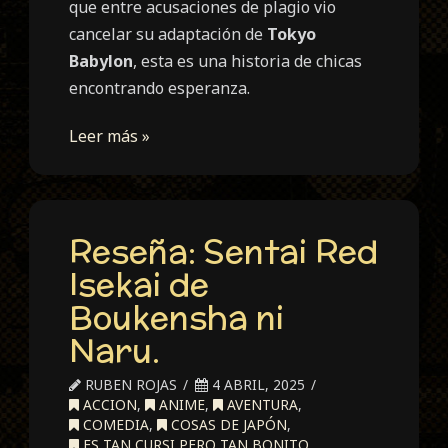
que entre acusaciones de plagio vio
cancelar su adaptación de
Tokyo
Babylon
, esta es una historia de chicas
encontrando esperanza.
Leer más »
Reseña: Sentai Red
Isekai de
Boukensha ni
Naru.
RUBEN ROJAS
4 ABRIL, 2025
ACCION
,
ANIME
,
AVENTURA
,
COMEDIA
,
COSAS DE JAPÓN
,
ES TAN CURSI PERO TAN BONITO
,