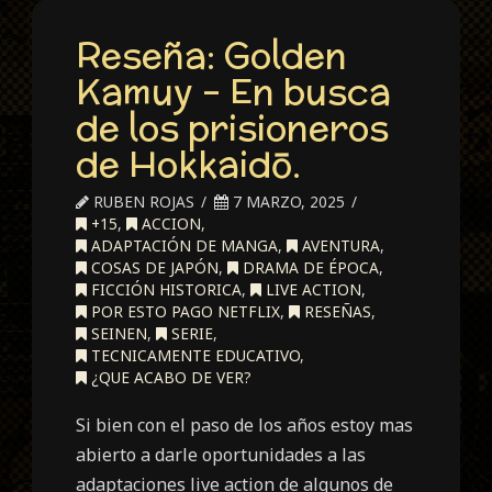
and
Reseña: Golden
Rage
Kamuy – En busca
de los prisioneros
de Hokkaidō.
RUBEN ROJAS
7 MARZO, 2025
+15
,
ACCION
,
ADAPTACIÓN DE MANGA
,
AVENTURA
,
COSAS DE JAPÓN
,
DRAMA DE ÉPOCA
,
FICCIÓN HISTORICA
,
LIVE ACTION
,
POR ESTO PAGO NETFLIX
,
RESEÑAS
,
SEINEN
,
SERIE
,
TECNICAMENTE EDUCATIVO
,
¿QUE ACABO DE VER?
Si bien con el paso de los años estoy mas
abierto a darle oportunidades a las
adaptaciones live action de algunos de