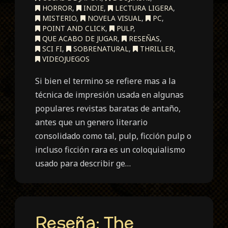
HORROR
,
INDIE
,
LECTURA LIGERA
,
MISTERIO
,
NOVELA VISUAL
,
PC
,
POINT AND CLICK
,
PULP
,
QUE ACABO DE JUGAR
,
RESEÑAS
,
SCI FI
,
SOBRENATURAL
,
THRILLER
,
VIDEOJUEGOS
Si bien el termino se refiere mas a la
técnica de impresión usada en algunas
populares revistas baratas de antaño,
antes que un genero literario
consolidado como tal, pulp, ficción pulp o
incluso ficción rara es un coloquialismo
usado para describir ge…
Reseña: The