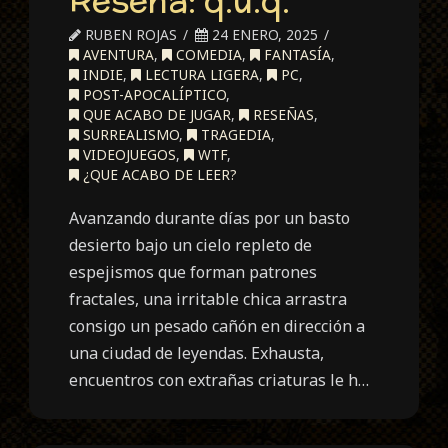
Reseña: q.u.q.
RUBEN ROJAS
24 ENERO, 2025
AVENTURA
,
COMEDIA
,
FANTASÍA
,
INDIE
,
LECTURA LIGERA
,
PC
,
POST-APOCALÍPTICO
,
QUE ACABO DE JUGAR
,
RESEÑAS
,
SURREALISMO
,
TRAGEDIA
,
VIDEOJUEGOS
,
WTF
,
¿QUE ACABO DE LEER?
Avanzando durante días por un basto
desierto bajo un cielo repleto de
espejismos que forman patrones
fractales, una irritable chica arrastra
consigo un pesado cañón en dirección a
una ciudad de leyendas. Exhausta,
encuentros con extrañas criaturas le h…