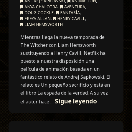
ANDREJ SAPKOWSKI
,
ANIMACIÓN
,
ANYA CHALOTRA
,
AVENTURA
,
DOUG COCKLE
,
FANTASÍA
,
FREYA ALLAN
,
HENRY CAVILL
,
LIAM HEMSWORTH
Mientras llega la nueva temporada de
The Witcher con Liam Hemsworth
sustituyendo a Henry Cavill, Netflix ha
puesto a nuestra disposición una
película de animación basada en un
fantástico relato de Andrej Sapkowski. El
relato es Un pequeño sacrificio y está en
el libro La espada de la verdad. A su vez
The
Sigue leyendo
el autor hace …
Witcher
Sirenas
de