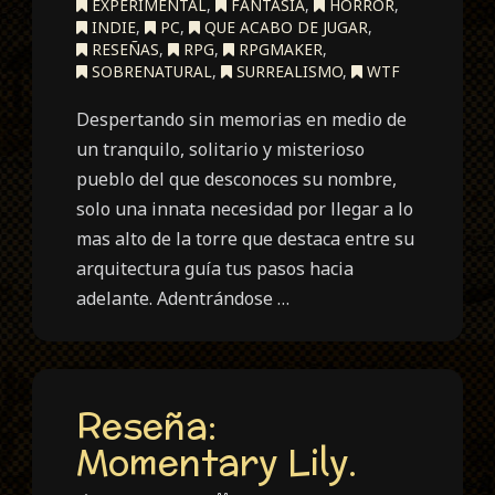
EXPERIMENTAL
,
FANTASÍA
,
HORROR
,
INDIE
,
PC
,
QUE ACABO DE JUGAR
,
RESEÑAS
,
RPG
,
RPGMAKER
,
SOBRENATURAL
,
SURREALISMO
,
WTF
Despertando sin memorias en medio de
un tranquilo, solitario y misterioso
pueblo del que desconoces su nombre,
solo una innata necesidad por llegar a lo
mas alto de la torre que destaca entre su
arquitectura guía tus pasos hacia
adelante. Adentrándose …
Reseña:
Momentary Lily.