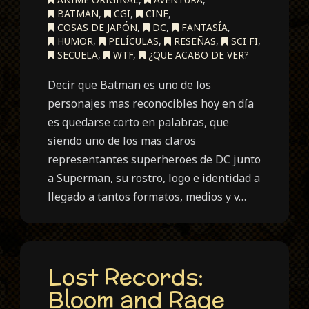
BATMAN
,
CGI
,
CINE
,
COSAS DE JAPÓN
,
DC
,
FANTASÍA
,
HUMOR
,
PELÍCULAS
,
RESEÑAS
,
SCI FI
,
SECUELA
,
WTF
,
¿QUE ACABO DE VER?
Decir que Batman es uno de los
personajes mas reconocibles hoy en día
es quedarse corto en palabras, que
siendo uno de los mas claros
representantes superheroes de DC junto
a Superman, su rostro, logo e identidad a
llegado a tantos formatos, medios y v…
Lost Records:
Bloom and Rage