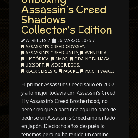
Assassin’s Creed
Shadows
Collector’s Edition
ATREIDES
26 MARZO, 2025
ASSASSIN'S CREED ODYSSEY
,
ASSASSIN'S CREED UNITY
,
AVENTURA
,
HISTÓRICA
,
NAOE
,
ODA NOBUNAGA
,
UBISOFT
,
VIDEOJUEGOS
,
XBOX SERIES X
,
YASUKE
,
YOICHI WAKUI
El primer Assassin’s Creed salió en 2007
y a lo mejor todavía con Assassin’s Creed
II y Assassin’s Creed Brotherhood, no,
pero creo que a partir de aquí no paró de
pedirse un Assassin’s Creed ambientado
en Japón. Dieciocho años después lo
tenemos pero no ha tenido un camino