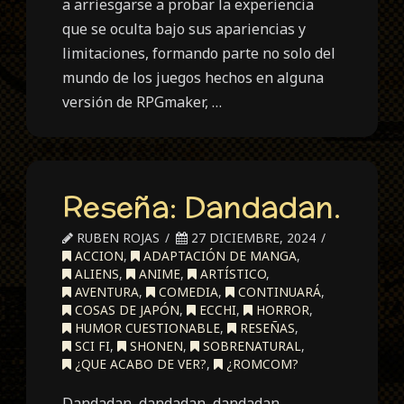
a arriesgarse a probar la experiencia
que se oculta bajo sus apariencias y
limitaciones, formando parte no solo del
mundo de los juegos hechos en alguna
versión de RPGmaker, …
Reseña: Dandadan.
RUBEN ROJAS
27 DICIEMBRE, 2024
ACCION
,
ADAPTACIÓN DE MANGA
,
ALIENS
,
ANIME
,
ARTÍSTICO
,
AVENTURA
,
COMEDIA
,
CONTINUARÁ
,
COSAS DE JAPÓN
,
ECCHI
,
HORROR
,
HUMOR CUESTIONABLE
,
RESEÑAS
,
SCI FI
,
SHONEN
,
SOBRENATURAL
,
¿QUE ACABO DE VER?
,
¿ROMCOM?
Dandadan, dandadan, dandadan,