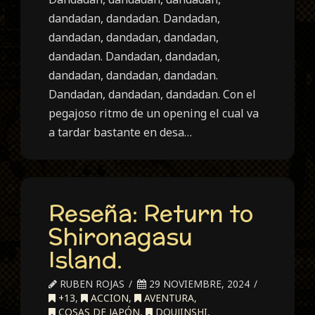
dandadan, dandadan. Dandadan,
dandadan, dandadan, dandadan,
dandadan. Dandadan, dandadan,
dandadan, dandadan, dandadan.
Dandadan, dandadan, dandadan. Con el
pegajoso ritmo de un opening el cual va
a tardar bastante en desa…
Reseña: Return to
Shironagasu
Island.
RUBEN ROJAS
29 NOVIEMBRE, 2024
+13
,
ACCION
,
AVENTURA
,
COSAS DE JAPÓN
,
DOUJINSHI
,