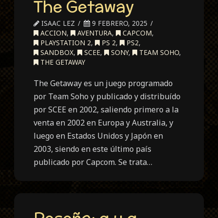
The Getaway
las
profundida
ISAAC LEZ
9 FEBRERO, 2025
ACCION
,
AVENTURA
,
CAPCOM
,
PLAYSTATION 2
,
PS 2
,
PS2
,
SANDBOX
,
SCEE
,
SONY
,
TEAM SOHO
,
THE GETAWAY
The Getaway es un juego programado
por Team Soho y publicado y distribuído
por SCEE en 2002, saliendo primero a la
venta en 2002 en Europa y Australia, y
luego en Estados Unidos y Japón en
2003, siendo en este último país
publicado por Capcom. Se trata…