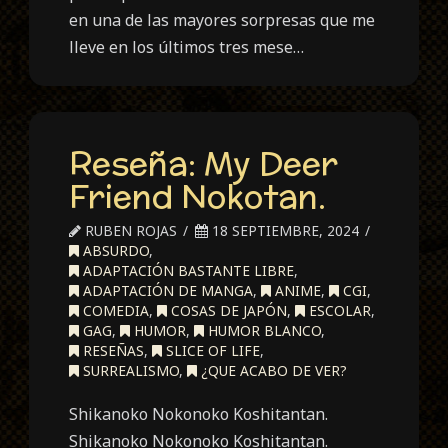
en una de las mayores sorpresas que me
lleve en los últimos tres mese…
Reseña: My Deer
Friend Nokotan.
RUBEN ROJAS
18 SEPTIEMBRE, 2024
ABSURDO
,
ADAPTACIÓN BASTANTE LIBRE
,
ADAPTACIÓN DE MANGA
,
ANIME
,
CGI
,
COMEDIA
,
COSAS DE JAPÓN
,
ESCOLAR
,
GAG
,
HUMOR
,
HUMOR BLANCO
,
RESEÑAS
,
SLICE OF LIFE
,
SURREALISMO
,
¿QUE ACABO DE VER?
Shikanoko Nokonoko Koshitantan.
Shikanoko Nokonoko Koshitantan.