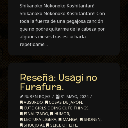
Shikanoko Nokonoko Koshitantan!
Shikanoko Nokonoko Koshitantan!!. Con
toda la fuerza de una pegajosa canción
que no podre quitarme de la cabeza por
algunos meses tras escucharla
repetidame…
Reseña: Usagi no
Furafura.
RUBEN ROJAS
31 MAYO, 2024
ABSURDO
,
COSAS DE JAPÓN
,
CUTE GIRLS DOING CUTE THINGS
,
FINALIZADO
,
HUMOR
,
LECTURA LIGERA
,
MANGA
,
SHONEN
,
SHOUJO AI
,
SLICE OF LIFE
,