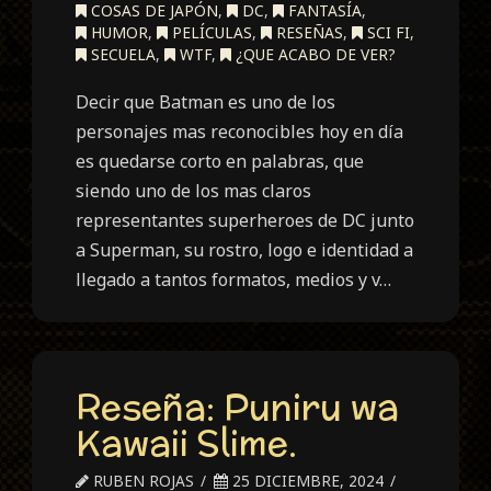
COSAS DE JAPÓN
,
DC
,
FANTASÍA
,
HUMOR
,
PELÍCULAS
,
RESEÑAS
,
SCI FI
,
SECUELA
,
WTF
,
¿QUE ACABO DE VER?
Decir que Batman es uno de los
personajes mas reconocibles hoy en día
es quedarse corto en palabras, que
siendo uno de los mas claros
representantes superheroes de DC junto
a Superman, su rostro, logo e identidad a
llegado a tantos formatos, medios y v…
Reseña: Puniru wa
Kawaii Slime.
RUBEN ROJAS
25 DICIEMBRE, 2024