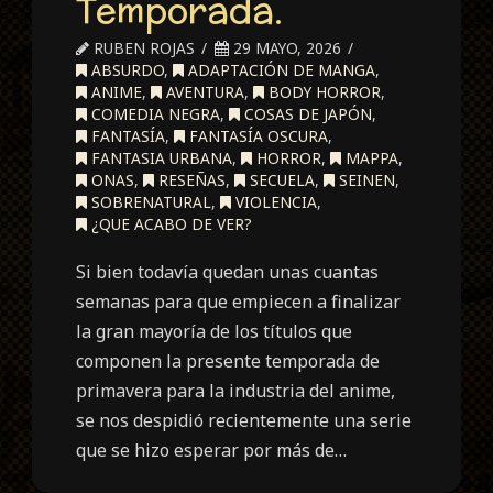
Temporada.
RUBEN ROJAS
29 MAYO, 2026
ABSURDO
,
ADAPTACIÓN DE MANGA
,
ANIME
,
AVENTURA
,
BODY HORROR
,
COMEDIA NEGRA
,
COSAS DE JAPÓN
,
FANTASÍA
,
FANTASÍA OSCURA
,
FANTASIA URBANA
,
HORROR
,
MAPPA
,
ONAS
,
RESEÑAS
,
SECUELA
,
SEINEN
,
SOBRENATURAL
,
VIOLENCIA
,
¿QUE ACABO DE VER?
Si bien todavía quedan unas cuantas
semanas para que empiecen a finalizar
la gran mayoría de los títulos que
componen la presente temporada de
primavera para la industria del anime,
se nos despidió recientemente una serie
que se hizo esperar por más de…