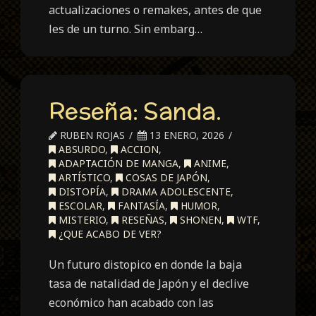
actualizaciones o remakes, antes de que
les de un turno. Sin embarg…
Reseña: Sanda.
RUBEN ROJAS
13 ENERO, 2026
ABSURDO
,
ACCION
,
ADAPTACIÓN DE MANGA
,
ANIME
,
ARTÍSTICO
,
COSAS DE JAPÓN
,
DISTOPÍA
,
DRAMA ADOLESCENTE
,
ESCOLAR
,
FANTASÍA
,
HUMOR
,
MISTERIO
,
RESEÑAS
,
SHONEN
,
WTF
,
¿QUE ACABO DE VER?
Un futuro distopico en donde la baja
tasa de natalidad de Japón y el declive
económico han acabado con las