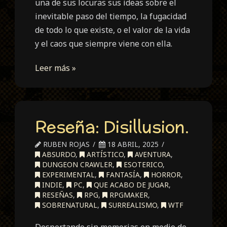
una de sus locuras sus ideas sobre el
inevitable paso del tiempo, la fugacidad
de todo lo que existe, o el valor de la vida
y el caos que siempre viene con ella.
Leer más »
Reseña: Disillusion.
RUBEN ROJAS
18 ABRIL, 2025
ABSURDO
,
ARTÍSTICO
,
AVENTURA
,
DUNGEON CRAWLER
,
ESOTERICO
,
EXPERIMENTAL
,
FANTASÍA
,
HORROR
,
INDIE
,
PC
,
QUE ACABO DE JUGAR
,
RESEÑAS
,
RPG
,
RPGMAKER
,
SOBRENATURAL
,
SURREALISMO
,
WTF
Despertando sin memorias en medio de