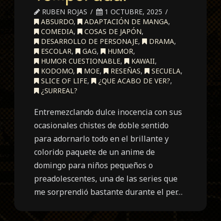
RUBEN ROJAS
1 OCTUBRE, 2025
ABSURDO
,
ADAPTACIÓN DE MANGA
,
COMEDIA
,
COSAS DE JAPÓN
,
DESARROLLO DE PERSONAJE
,
DRAMA
,
ESCOLAR
,
GAG
,
HUMOR
,
HUMOR CUESTIONABLE
,
KAWAII
,
KODOMO
,
MOE
,
RESEÑAS
,
SECUELA
,
SLICE OF LIFE
,
¿QUE ACABO DE VER?
,
¿SURREAL?
Entremezclando dulce inocencia con sus
ocasionales chistes de doble sentido
para adornarlo todo en el brillante y
colorido paquete de un anime de
domingo para niños pequeños o
preadolescentes, una de las series que
me sorprendió bastante durante el per…