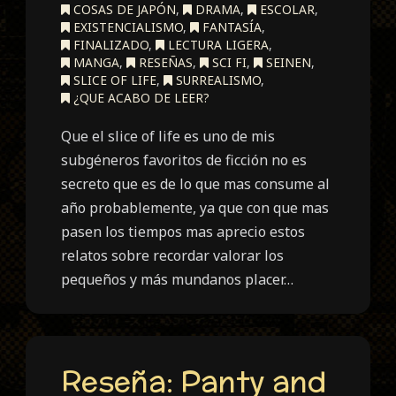
COSAS DE JAPÓN
,
DRAMA
,
ESCOLAR
,
EXISTENCIALISMO
,
FANTASÍA
,
FINALIZADO
,
LECTURA LIGERA
,
MANGA
,
RESEÑAS
,
SCI FI
,
SEINEN
,
SLICE OF LIFE
,
SURREALISMO
,
¿QUE ACABO DE LEER?
Que el slice of life es uno de mis
subgéneros favoritos de ficción no es
secreto que es de lo que mas consume al
año probablemente, ya que con que mas
pasen los tiempos mas aprecio estos
relatos sobre recordar valorar los
pequeños y más mundanos placer…
Reseña: Panty and