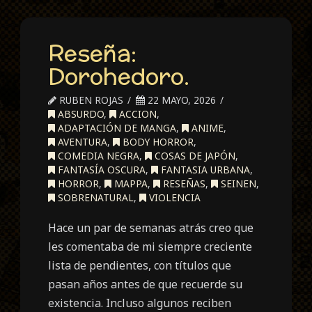
Reseña:
Dorohedoro.
RUBEN ROJAS
22 MAYO, 2026
ABSURDO
,
ACCION
,
ADAPTACIÓN DE MANGA
,
ANIME
,
AVENTURA
,
BODY HORROR
,
COMEDIA NEGRA
,
COSAS DE JAPÓN
,
FANTASÍA OSCURA
,
FANTASIA URBANA
,
HORROR
,
MAPPA
,
RESEÑAS
,
SEINEN
,
SOBRENATURAL
,
VIOLENCIA
Hace un par de semanas atrás creo que
les comentaba de mi siempre creciente
lista de pendientes, con títulos que
pasan años antes de que recuerde su
existencia. Incluso algunos reciben