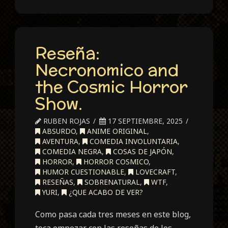
Reseña:
Necronomico and
the Cosmic Horror
Show.
RUBEN ROJAS
17 SEPTIEMBRE, 2025
ABSURDO
,
ANIME ORIGINAL
,
AVENTURA
,
COMEDIA INVOLUNTARIA
,
COMEDIA NEGRA
,
COSAS DE JAPÓN
,
HORROR
,
HORROR COSMICO
,
HUMOR CUESTIONABLE
,
LOVECRAFT
,
RESEÑAS
,
SOBRENATURAL
,
WTF
,
YURI
,
¿QUE ACABO DE VER?
Como pasa cada tres meses en este blog,
toca empezar con las reseñas de los