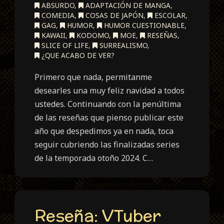
ABSURDO
,
ADAPTACIÓN DE MANGA
,
COMEDIA
,
COSAS DE JAPÓN
,
ESCOLAR
,
GAG
,
HUMOR
,
HUMOR CUESTIONABLE
,
KAWAII
,
KODOMO
,
MOE
,
RESEÑAS
,
SLICE OF LIFE
,
SURREALISMO
,
¿QUE ACABO DE VER?
Primero que nada, permitanme
desearles una muy feliz navidad a todos
ustedes. Continuando con la penúltima
de las reseñas que pienso publicar este
año que despedimos ya en nada, toca
seguir cubriendo las finalizadas series
de la temporada otoño 2024. C…
Reseña: VTuber