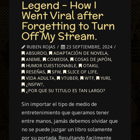
Legend – How I
Went Viral after
Forgetting to Turn
Off My Stream.
RUBEN ROJAS
23 SEPTIEMBRE, 2024
ABSURDO
,
ADAPTACIÓN DE NOVELA
,
ANIME
,
COMEDIA
,
COSAS DE JAPÓN
,
HUMOR CUESTIONABLE
,
OTAKU
,
RESEÑAS
,
SFW
,
SLICE OF LIFE
,
VIDA ADULTA
,
VTUBER
,
WTF
,
YURI
,
¿NSFW?
,
¿POR QUE SU TITULO ES TAN LARGO?
Sin importar el tipo de medio de
entretenimiento que queramos tener
entre manos, jamás debemos olvidar que
no se puede juzgar un libro solamente
por su portada. Resultando facilmente