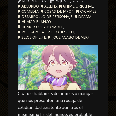
RUBEN ROJAS
26 JUNIO, 2025
ABSURDO
,
ALIENS
,
ANIME ORIGINAL
,
COMEDIA
,
COSAS DE JAPÓN
,
CYGAMES
,
DESARROLLO DE PERSONAJE
,
DRAMA
,
HUMOR BLANCO
,
HUMOR CUESTIONABLE
,
POST-APOCALÍPTICO
,
SCI FI
,
SLICE OF LIFE
,
¿QUE ACABO DE VER?
Cuando hablamos de animes o mangas
que nos presenten una rodaja de
cotidianidad existente aun tras el
mismísimo fin del mundo, es probable