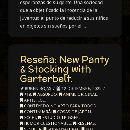
esperanzas de su gente. Una sociedad
que a objetificado la inocencia de la
juventud al punto de reducir a sus niños
en objetos sin sueños por el …
Reseña: New Panty
& Stocking with
Garterbelt.
RUBEN ROJAS
12 DICIEMBRE, 2025
+18
,
ABSURDO
,
ANIME ORIGINAL
,
ARTÍSTICO
,
CONTENIDO NO APTO PARA TODOS
,
CONTINUARÁ
,
COSAS DE JAPÓN
,
ECCHI
,
ESTUDIO TRIGGER
,
HUMOR CUESTIONABLE
,
RESEÑAS
,
SECUELA
,
SOBRENATURAL
,
WTF
,