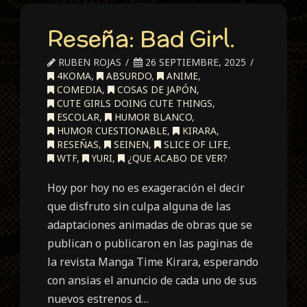
Reseña: Bad Girl.
RUBEN ROJAS
26 SEPTIEMBRE, 2025
4KOMA
,
ABSURDO
,
ANIME
,
COMEDIA
,
COSAS DE JAPÓN
,
CUTE GIRLS DOING CUTE THINGS
,
ESCOLAR
,
HUMOR BLANCO
,
HUMOR CUESTIONABLE
,
KIRARA
,
RESEÑAS
,
SEINEN
,
SLICE OF LIFE
,
WTF
,
YURI
,
¿QUE ACABO DE VER?
Hoy por hoy no es exageración el decir
que disfruto sin culpa alguna de las
adaptaciones animadas de obras que se
publican o publicaron en las paginas de
la revista Manga Time Kirara, esperando
con ansias el anuncio de cada uno de sus
nuevos estrenos d…