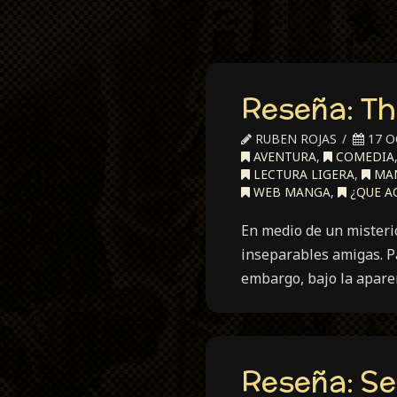
Reseña: Th
RUBEN ROJAS
17 O
AVENTURA
,
COMEDIA
LECTURA LIGERA
,
MA
WEB MANGA
,
¿QUE A
En medio de un misteri
inseparables amigas. P
embargo, bajo la apar
Reseña: Se