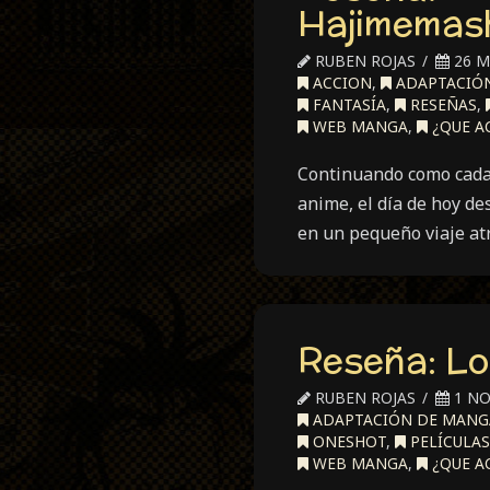
Hajimemash
RUBEN ROJAS
26 M
ACCION
,
ADAPTACIÓ
FANTASÍA
,
RESEÑAS
,
WEB MANGA
,
¿QUE A
Continuando como cada 
anime, el día de hoy de
en un pequeño viaje at
Reseña: Lo
RUBEN ROJAS
1 NO
ADAPTACIÓN DE MANG
ONESHOT
,
PELÍCULAS
WEB MANGA
,
¿QUE A