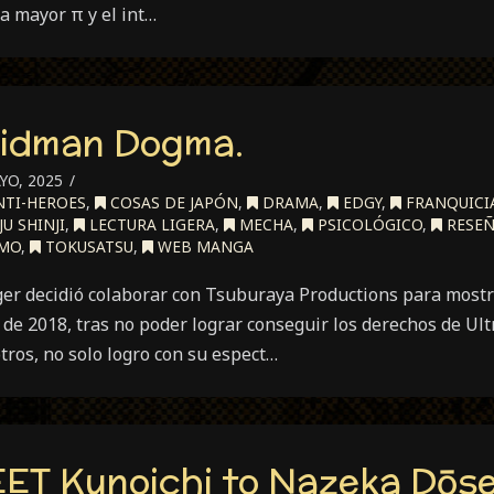
a mayor π y el int…
ridman Dogma.
YO, 2025
TI-HEROES
,
COSAS DE JAPÓN
,
DRAMA
,
EDGY
,
FRANQUICI
U SHINJI
,
LECTURA LIGERA
,
MECHA
,
PSICOLÓGICO
,
RESEÑ
SMO
,
TOKUSATSU
,
WEB MANGA
ger decidió colaborar con Tsuburaya Productions para most
e 2018, tras no poder lograr conseguir los derechos de Ult
tros, no solo logro con su espect…
ET Kunoichi to Nazeka Dōse