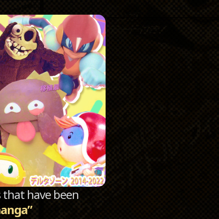
Catego
Archi
sts that have been
anga”