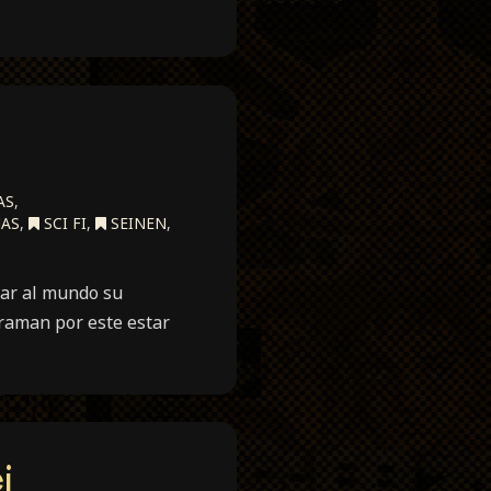
AS
,
AS
,
SCI FI
,
SEINEN
,
rar al mundo su
raman por este estar
i