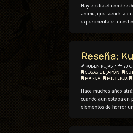
Hoy en día el nombre de
anime, que siendo auto
experimentales oneshot
Reseña: Ku
RUBEN ROJAS
23 O
COSAS DE JAPÓN
,
CUT
MANGA
,
MISTERIO
,
Hace muchos años atrás
cuando aun estaba en p
elementos de horror un