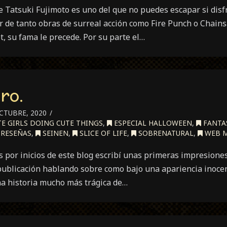
 Tatsuki Fujimoto es uno del que no puedes escapar si disf
r de tanto obras de surreal acción como Fire Punch o Chain
, su fama le precede. Por su parte el…
ro.
CTUBRE, 2020
E GIRLS DOING CUTE THINGS
,
ESPECIAL HALLOWEEN
,
FANTA
RESEÑAS
,
SEINEN
,
SLICE OF LIFE
,
SOBRENATURAL
,
WEB 
 por inicios de este blog escribí unas primeras impresiones
ublicación hablando sobre como bajo una apariencia inoce
a historia mucho más trágica de…