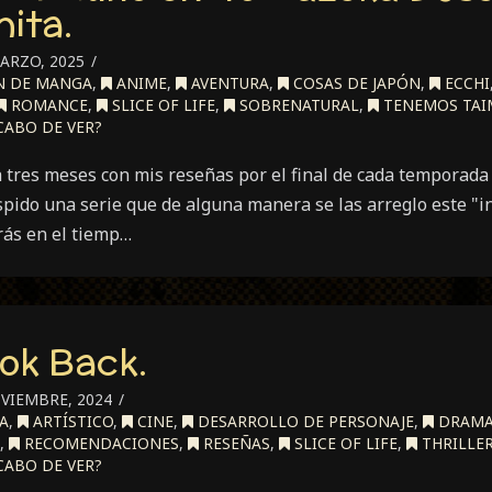
ita.
ARZO, 2025
N DE MANGA
,
ANIME
,
AVENTURA
,
COSAS DE JAPÓN
,
ECCHI
ROMANCE
,
SLICE OF LIFE
,
SOBRENATURAL
,
TENEMOS TAI
CABO DE VER?
tres meses con mis reseñas por el final de cada temporada e
spido una serie que de alguna manera se las arreglo este "i
rás en el tiemp…
ok Back.
VIEMBRE, 2024
A
,
ARTÍSTICO
,
CINE
,
DESARROLLO DE PERSONAJE
,
DRAM
,
RECOMENDACIONES
,
RESEÑAS
,
SLICE OF LIFE
,
THRILLE
CABO DE VER?