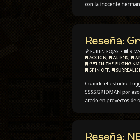
con la inocente herman
Reseña: G
RUBEN ROJAS
9 MA
ACCION
,
ALIENS
,
AN
GET IN THE FUKING KAIJ
SPIN OFF
,
SURREALI
Cuando el estudio Trig
SSSS.GRIDMΛN por eso d
atado en proyectos de o
Reseña: NE