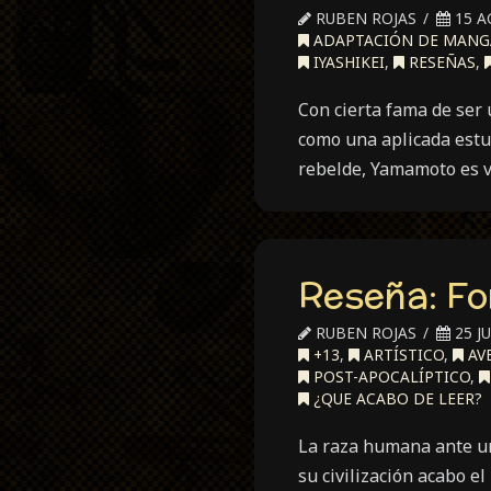
RUBEN ROJAS
15 A
ADAPTACIÓN DE MANG
IYASHIKEI
,
RESEÑAS
,
Con cierta fama de ser 
como una aplicada estud
rebelde, Yamamoto es v
Reseña: Fo
RUBEN ROJAS
25 JU
+13
,
ARTÍSTICO
,
AV
POST-APOCALÍPTICO
,
¿QUE ACABO DE LEER?
La raza humana ante una
su civilización acabo e