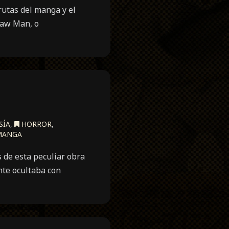
rutas del manga y el
saw Man, o
SÍA
,
HORROR
,
MANGA
 de esta peculiar obra
nte ocultaba con