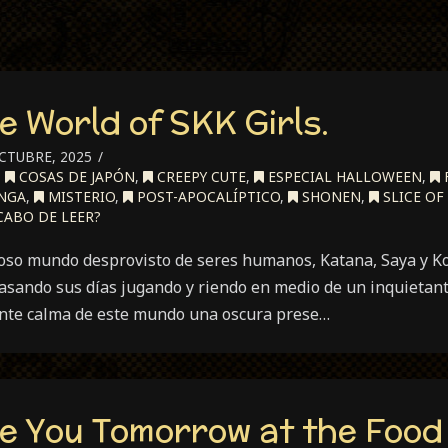
e World of SKK Girls.
CTUBRE, 2025
,
COSAS DE JAPÓN
,
CREEPY CUTE
,
ESPECIAL HALLOWEEN
,
NGA
,
MISTERIO
,
POST-APOCALÍPTICO
,
SHONEN
,
SLICE OF 
CABO DE LEER?
oso mundo desprovisto de seres humanos, Katana, Saya y Ko
asando sus días jugando y riendo en medio de un inquietante
ente calma de este mundo una oscura prese…
e You Tomorrow at the Food