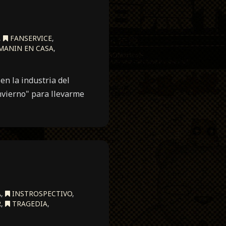
,
FANSERVICE
,
MANIN EN CASA
,
n la industria del
nvierno" para llevarme
A
,
INSTROSPECTIVO
,
R
,
TRAGEDIA
,