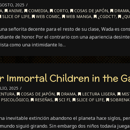
GOSTO, 2025
A
,
ANIME
,
COMEDIA
,
CORTO
,
COSAS DE JAPÓN
,
DRAMA
SLICE OF LIFE
,
WEB COMIC
,
WEB MANGA
,
¿CGDCT?
,
¿QU
una señorita decente para el resto de su clase, Wada es con
iante de honor. Por el contrario con una apariencia desinte
ista como una intimidante lo…
r Immortal Children in the G
LIO, 2025
ENTURA
,
COSAS DE JAPÓN
,
DRAMA
,
LECTURA LIGERA
,
MIS
PSICOLÓGICO
,
RESEÑAS
,
SCI FI
,
SLICE OF LIFE
,
SOBRENA
 inevitable extinción abandono el planeta hace siglos, per
l mundo siguió girando. Sin embargo dos niños todavía juegan