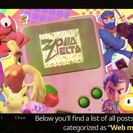
Below you'll find a list of all po
e?
Chan
categorized as
“Web m