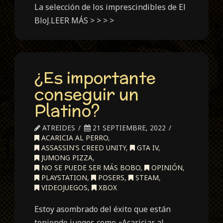
La selección de los imprescindibles de El
BloJ.LEER MÁS > > > >
¿Es importante
conseguir un
Platino?
ATREIDES
21 SEPTIEMBRE, 2022
ACARICIA AL PERRO
,
ASSASSIN'S CREED UNITY
,
GTA IV
,
JUMONG PIZZA
,
NO SE PUEDE SER MÁS BOBO
,
OPINIÓN
,
PLAYSTATION
,
POSERS
,
STEAM
,
VIDEOJUEGOS
,
XBOX
Estoy asombrado del éxito que están
teniendo juegos como «Acariciar al