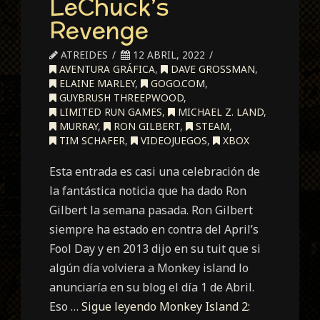
LeChuck’s
Revenge
ATREIDES
12 ABRIL, 2022
AVENTURA GRÁFICA
,
DAVE GROSSMAN
,
ELAINE MARLEY
,
GOGO.COM
,
GUYBRUSH THREEPWOOD
,
LIMITED RUN GAMES
,
MICHAEL Z. LAND
,
MURRAY
,
RON GILBERT
,
STEAM
,
TIM SCHAFER
,
VIDEOJUEGOS
,
XBOX
Esta entrada es casi una celebración de
la fantástica noticia que ha dado Ron
Gilbert la semana pasada. Ron Gilbert
siempre ha estado en contra del April’s
Fool Day y en 2013 dijo en su tuit que si
algún día volviera a Monkey island lo
anunciaría en su blog el día 1 de Abril.
Eso …
Sigue leyendo
Monkey Island 2: