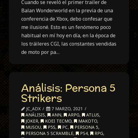
Cuando se reveló el primer trailer de
Balan Wonderworld en la previa de una
conferencia de Xbox, debo confesar que
me ilusioné. Esto es un fenómeno poco
habitual en mí hoy en día, en la época de
los tráileres CGI, las constantes vendidas
de moto por pa…
Análisis: Persona 5
Strikers
JC_ADX
7 MARZO, 2021
ANÁLISIS
,
ANN
,
ARPG
,
ATLUS
,
JOKER
,
KOEI TECMO
,
MAKOTO
,
MUSOU
,
P5S
,
PC
,
PERSONA 5
,
PERSONA 5 SCRAMBLE
,
PS4
,
RPG
,