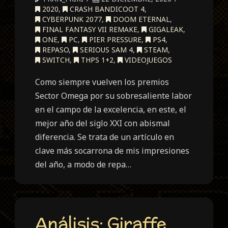
2020
,
CRASH BANDICOOT 4
,
CYBERPUNK 2077
,
DOOM ETERNAL
,
FINAL FANTASY VII REMAKE
,
GIGALEAK
,
ONE
,
PC
,
PIER PRESSURE
,
PS4
,
REPASO
,
SERIOUS SAM 4
,
STEAM
,
SWITCH
,
THPS 1+2
,
VIDEOJUEGOS
Como siempre vuelven los premios
Sector Omega por su sobresaliente labor
en el campo de la excelencia, en este, el
mejor año del siglo XXI con abismal
diferencia. Se trata de un artículo en
clave más socarrona de mis impresiones
del año, a modo de repa…
Análisis: Giraffe