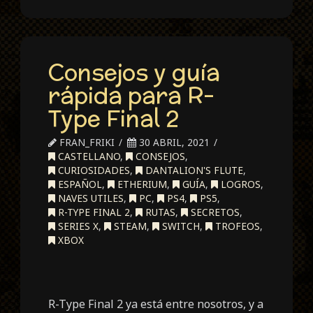
Consejos y guía
rápida para R-
Type Final 2
FRAN_FRIKI
30 ABRIL, 2021
CASTELLANO
,
CONSEJOS
,
CURIOSIDADES
,
DANTALION'S FLUTE
,
ESPAÑOL
,
ETHERIUM
,
GUÍA
,
LOGROS
,
NAVES UTILES
,
PC
,
PS4
,
PS5
,
R-TYPE FINAL 2
,
RUTAS
,
SECRETOS
,
SERIES X
,
STEAM
,
SWITCH
,
TROFEOS
,
XBOX
R-Type Final 2 ya está entre nosotros, y a