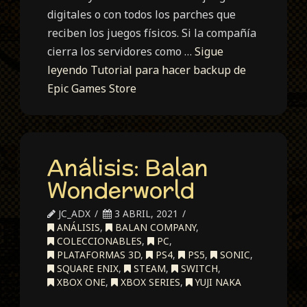
digitales o con todos los parches que
reciben los juegos físicos. Si la compañía
cierra los servidores como …
Sigue
leyendo
Tutorial para hacer backup de
Epic Games Store
Análisis: Balan
Wonderworld
JC_ADX
3 ABRIL, 2021
ANÁLISIS
,
BALAN COMPANY
,
COLECCIONABLES
,
PC
,
PLATAFORMAS 3D
,
PS4
,
PS5
,
SONIC
,
SQUARE ENIX
,
STEAM
,
SWITCH
,
XBOX ONE
,
XBOX SERIES
,
YUJI NAKA