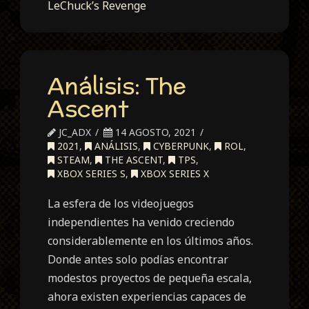
LeChuck’s Revenge
Análisis: The
Ascent
JC_ADX
14 AGOSTO, 2021
2021
,
ANÁLISIS
,
CYBERPUNK
,
ROL
,
STEAM
,
THE ASCENT
,
TPS
,
XBOX SERIES S
,
XBOX SERIES X
La esfera de los videojuegos
independientes ha venido creciendo
considerablemente en los últimos años.
Donde antes solo podías encontrar
modestos proyectos de pequeña escala,
ahora existen experiencias capaces de