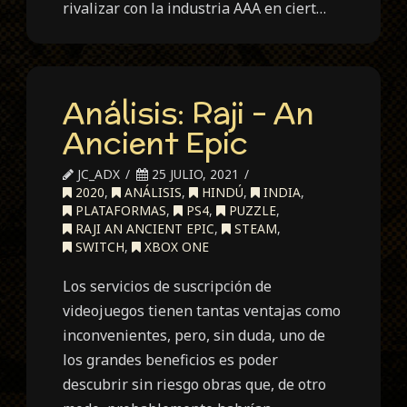
rivalizar con la industria AAA en ciert…
Análisis: Raji – An
Ancient Epic
JC_ADX
25 JULIO, 2021
2020
,
ANÁLISIS
,
HINDÚ
,
INDIA
,
PLATAFORMAS
,
PS4
,
PUZZLE
,
RAJI AN ANCIENT EPIC
,
STEAM
,
SWITCH
,
XBOX ONE
Los servicios de suscripción de
videojuegos tienen tantas ventajas como
inconvenientes, pero, sin duda, uno de
los grandes beneficios es poder
descubrir sin riesgo obras que, de otro