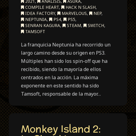
2021
,
ANÁLISIS
,
ASUKA
,
COMPILE HEART
,
HACK N SLASH
,
IDEA FACTORY
,
MARVELOUS
,
NEP
,
NEPTUNIA
,
PS4
,
PS5
,
SENRAN KAGURA
,
STEAM
,
SWITCH
,
TAMSOFT
La franquicia Neptunia ha recorrido un
largo camino desde su origen en PS3.
Múltiples han sido los spin-off que ha
recibido, siendo la mayoría de ellos
centrados en la acción. La máxima
exponente en este sentido ha sido
Tamsoft, responsable de la mayor…
Monkey Island 2: