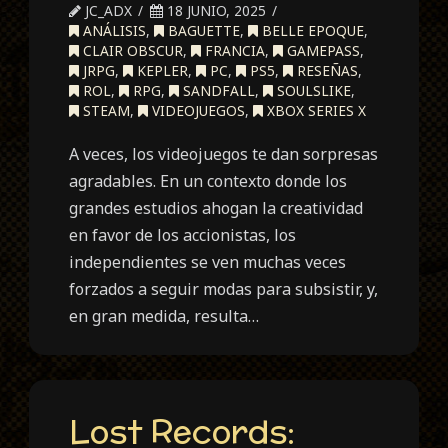
JC_ADX
18 JUNIO, 2025
ANÁLISIS
,
BAGUETTE
,
BELLE EPOQUE
,
CLAIR OBSCUR
,
FRANCIA
,
GAMEPASS
,
JRPG
,
KEPLER
,
PC
,
PS5
,
RESEÑAS
,
ROL
,
RPG
,
SANDFALL
,
SOULSLIKE
,
STEAM
,
VIDEOJUEGOS
,
XBOX SERIES X
A veces, los videojuegos te dan sorpresas
agradables. En un contexto donde los
grandes estudios ahogan la creatividad
en favor de los accionistas, los
independientes se ven muchas veces
forzados a seguir modas para subsistir, y,
en gran medida, resulta…
Lost Records: