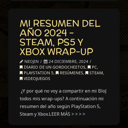
Bloom
and
MI RESUMEN DEL
Rage
AÑO 2024 –
STEAM, PS5 Y
XBOX WRAP-UP
NEOJIN
24 DICIEMBRE, 2024
DIARIO DE UN GORDOCHEETOS
,
PC
,
PLAYSTATION 5
,
RESÚMENES
,
STEAM
,
VIDEOJUEGOS
¿Y por qué no voy a compartir en mi BloJ
todos mis wrap-ups? A continuación mi
resumen del año según PlayStation 5,
Steam y Xbox.LEER MÁS > > > >