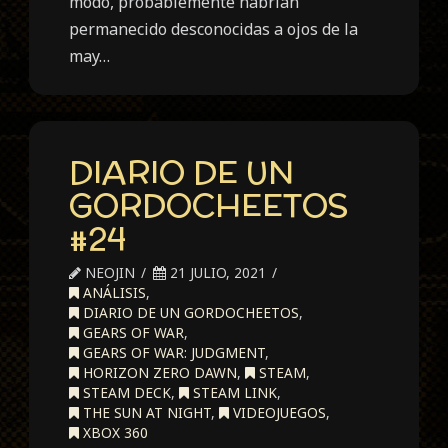
modo, probablemente habrían
permanecido desconocidas a ojos de la
may…
DIARIO DE UN
GORDOCHEETOS
#24
NEOJIN
21 JULIO, 2021
ANÁLISIS
,
DIARIO DE UN GORDOCHEETOS
,
GEARS OF WAR
,
GEARS OF WAR: JUDGMENT
,
HORIZON ZERO DAWN
,
STEAM
,
STEAM DECK
,
STEAM LINK
,
THE SUN AT NIGHT
,
VIDEOJUEGOS
,
XBOX 360