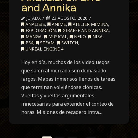
and Annika
JC_ADX
23 AGOSTO, 2020
ANÁLISIS
,
ANIME
,
ATELIER MIMINA
,
EXPLORACIÓN
,
GIRAFFE AND ANNIKA
,
MANGA
,
MUSICAL
,
NEKO
,
NISA
,
PS4
,
STEAM
,
SWITCH
,
UNREAL ENGINE 4
Hoy en día, muchos de los videojuegos
que salen al mercado son demasiado
largos. Mapas inmensos llenos de tareas
que terminan volviéndose clónicas.
Vueltas y vueltas argumentales
innecesarias para extender el conteo de
horas. Misiones de recadero intra…