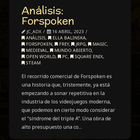
Análisis:
Forspoken
JC_ADX
16 ABRIL, 2023
ANÁLISIS
,
ELLA BALINSKA
,
FORSPOKEN
,
FREY
,
JRPG
,
MAGIC
,
MEDIEVAL
,
MUNDO ABIERTO
,
OPEN WORLD
,
PC
,
SQUARE ENIX
,
STEAM
El recorrido comercial de Forspoken es
una historia que, tristemente, ya está
empezando a sonar repetitiva en la
industria de los videojuegos moderna,
que podemos en cierto modo considerar
el “síndrome del triple A”. Una obra de
alto presupuesto una co…