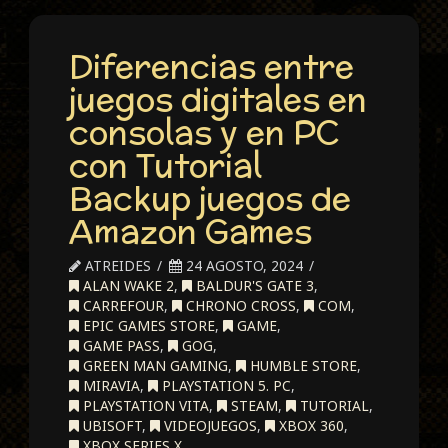
Diferencias entre
juegos digitales en
consolas y en PC
con Tutorial
Backup juegos de
Amazon Games
ATREIDES
24 AGOSTO, 2024
ALAN WAKE 2
,
BALDUR'S GATE 3
,
CARREFOUR
,
CHRONO CROSS
,
COM
,
EPIC GAMES STORE
,
GAME
,
GAME PASS
,
GOG
,
GREEN MAN GAMING
,
HUMBLE STORE
,
MIRAVIA
,
PLAYSTATION 5. PC
,
PLAYSTATION VITA
,
STEAM
,
TUTORIAL
,
UBISOFT
,
VIDEOJUEGOS
,
XBOX 360
,
XBOX SERIES X