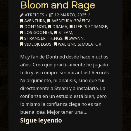
Bloom and Rage
ATREIDES
12 MARZO, 2025
AVENTURA
,
AVENTURA GRÁFICA
,
DONTNOD
,
DRAMA
,
LIFE IS STRANGE
,
LOS GOONIES
,
STEAM
,
STRANGER THINGS
,
SWANN
,
VIDEOJUEGOS
,
WALKING SIMULATOR
Muy fan de Dontnod desde hace muchos
años. Creo que prácticamente he jugado
todo y así compré sin mirar Lost Records.
Ni argumento, ni análisis, sino que fui
directamente a Steam y a instalarlo. La
confianza en un estudio está bien, pero
lo mismo la confianza ciega no es tan
buena idea. Mejor tener una …
Lost
Sigue leyendo
Records: