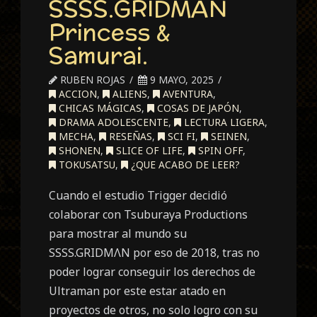
SSSS.GRIDMAN
Princess &
Samurai.
RUBEN ROJAS
9 MAYO, 2025
ACCION
,
ALIENS
,
AVENTURA
,
CHICAS MÁGICAS
,
COSAS DE JAPÓN
,
DRAMA ADOLESCENTE
,
LECTURA LIGERA
,
MECHA
,
RESEÑAS
,
SCI FI
,
SEINEN
,
SHONEN
,
SLICE OF LIFE
,
SPIN OFF
,
TOKUSATSU
,
¿QUE ACABO DE LEER?
Cuando el estudio Trigger decidió
colaborar con Tsuburaya Productions
para mostrar al mundo su
SSSS.GRIDMΛN por eso de 2018, tras no
poder lograr conseguir los derechos de
Ultraman por este estar atado en
proyectos de otros, no solo logro con su