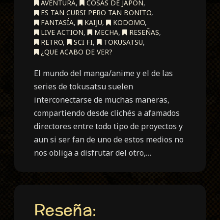
AVENTURA
,
COSAS DE JAPÓN
,
ES TAN CURSI PERO TAN BONITO
,
FANTASÍA
,
KAIJU
,
KODOMO
,
LIVE ACTION
,
MECHA
,
RESEÑAS
,
RETRO
,
SCI FI
,
TOKUSATSU
,
¿QUE ACABO DE VER?
El mundo del manga/anime y el de las
series de tokusatsu suelen
interconectarse de muchas maneras,
compartiendo desde clichés a afamados
directores entre todo tipo de proyectos y
aun si ser fan de uno de estos medios no
nos obliga a disfrutar del otro,…
Reseña: