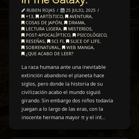
RUBEN ROJAS
25 JULIO, 2025
+13
,
ARTÍSTICO
,
AVENTURA
,
COSAS DE JAPÓN
,
DRAMA
,
LECTURA LIGERA
,
MISTERIOS
,
POST-APOCALÍPTICO
,
PSICOLÓGICO
,
RESEÑAS
,
SCI FI
,
SLICE OF LIFE
,
SOBRENATURAL
,
WEB MANGA
,
¿QUE ACABO DE LEER?
La raza humana ante una inevitable
extinción abandono el planeta hace
siglos, pero donde la historia de su
civilización acabo el mundo siguió
girando. Sin embargo dos niños todavía
juegan a lo largo de las eras, con la
inocente hermana mayor π y el int…