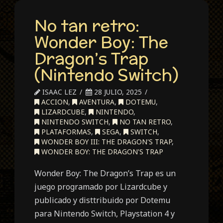
No tan retro:
Wonder Boy: The
Dragon’s Trap
(Nintendo Switch)
ISAAC LEZ
28 JULIO, 2025
ACCION
,
AVENTURA
,
DOTEMU
,
LIZARDCUBE
,
NINTENDO
,
NINTENDO SWITCH
,
NO TAN RETRO
,
PLATAFORMAS
,
SEGA
,
SWITCH
,
WONDER BOY III: THE DRAGON'S TRAP
,
WONDER BOY: THE DRAGON'S TRAP
Wonder Boy: The Dragon’s Trap es un
juego programado por Lizardcube y
publicado y disttribuido por Dotemu
para Nintendo Switch, Playstation 4 y