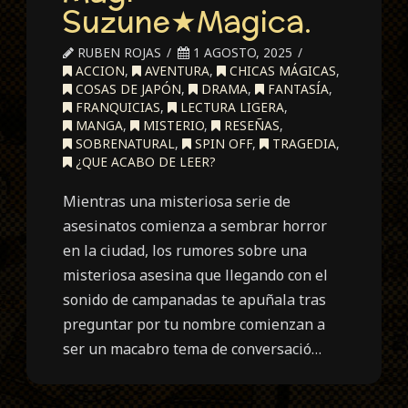
Suzune★Magica.
RUBEN ROJAS
1 AGOSTO, 2025
ACCION
,
AVENTURA
,
CHICAS MÁGICAS
,
COSAS DE JAPÓN
,
DRAMA
,
FANTASÍA
,
FRANQUICIAS
,
LECTURA LIGERA
,
MANGA
,
MISTERIO
,
RESEÑAS
,
SOBRENATURAL
,
SPIN OFF
,
TRAGEDIA
,
¿QUE ACABO DE LEER?
Mientras una misteriosa serie de
asesinatos comienza a sembrar horror
en la ciudad, los rumores sobre una
misteriosa asesina que llegando con el
sonido de campanadas te apuñala tras
preguntar por tu nombre comienzan a
ser un macabro tema de conversació…