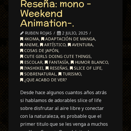
Reseña: mono -
Weekend
Animation-.
RUBEN ROJAS
2 JULIO, 2025
4KOMA
,
ADAPTACIÓN DE MANGA
,
ANIME
,
ARTÍSTICO
,
AVENTURA
,
COSAS DE JAPÓN
,
CUTE GIRLS DOING CUTE THINGS
,
ESCOLAR
,
FANTASÍA
,
HUMOR BLANCO
,
IYASHIKEI
,
RESEÑAS
,
SLICE OF LIFE
,
SOBRENATURAL
,
TURISMO
,
¿QUE ACABO DE VER?
Desde hace algunos cuantos años atrás
si hablamos de adorables slice of life
sobre disfrutar al aire libre y conectar
con la naturaleza, es probable que el
primer titulo que se les venga a muchos