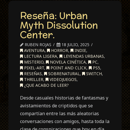
Reseña: Urban
Myth Dissolution
Center.
RUBEN ROJAS
18 JULIO, 2025
AVENTURA
,
HORROR
,
INDIE
,
LECTURA LIGERA
,
LEYENDAS URBANAS
,
MISTERIO
,
NOVELA CINÉTICA
,
PC
,
PIXEL-ART
,
POINT AND CLICK
,
PS5
,
RESEÑAS
,
SOBRENATURAL
,
SWITCH
,
THRILLER
,
VIDEOJUEGOS
,
¿QUE ACABO DE LEER?
Desde casuales historias de fantasmas y
avistamientos de criptidos que se
compartían entre las más aleatorias
conversaciones con amigos, hasta toda la
clase de conspiraciones que hoy en día