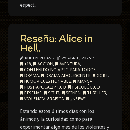
espect…
Reseña: Alice in
Hell.
RUBEN ROJAS
25 ABRIL, 2025
+18
,
ACCION
,
AVENTURA
,
CONTENIDO NO APTO PARA TODOS
,
DRAMA
,
DRAMA ADOLESCENTE
,
GORE
,
HUMOR CUESTIONABLE
,
MANGA
,
POST-APOCALÍPTICO
,
PSICOLÓGICO
,
RESEÑAS
,
SCI FI
,
SEINEN
,
THRILLER
,
VIOLENCIA GRAFICA
,
¿NSFW?
Estando estos últimos días con los
ánimos y la curiosidad como para
experimentar algo mas de los violentos y