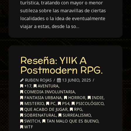
turística, tratando con mayor o menor
sutileza sobre las maravillas de ciertas
localidades o la idea de eventualmente
viajar a estas, desde la so…
Reseña: YIIK A
Postmodern RPG.
RUBEN ROJAS
13 JUNIO, 2025
+17
,
AVENTURA
,
COMEDIA INVOLUNTARIA
,
FANTASIA URBANA
,
HORROR
,
INDIE
,
MISTERIO
,
PC
,
PS4
,
PSICOLÓGICO
,
QUE ACABO DE JUGAR
,
RPG
,
SOBRENATURAL
,
SURREALISMO
,
SWITCH
,
TAN MALO QUE ES BUENO
,
WTF