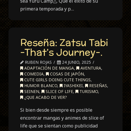
sea Yuru Camp△. Que el éxito de su
primera temporada y p…
Reseña: Zatsu Tabi
-That’s Journey-.
RUBEN ROJAS
24 JUNIO, 2025
ADAPTACIÓN DE MANGA
,
AVENTURA
,
COMEDIA
,
COSAS DE JAPÓN
,
CUTE GIRLS DOING CUTE THINGS
,
HUMOR BLANCO
,
IYASHIKEI
,
RESEÑAS
,
SEINEN
,
SLICE OF LIFE
,
TURISMO
,
¿QUE ACABO DE VER?
Si bien desde siempre es posible
encontrar mangas y animes de slice of
life que se sientan como publicidad