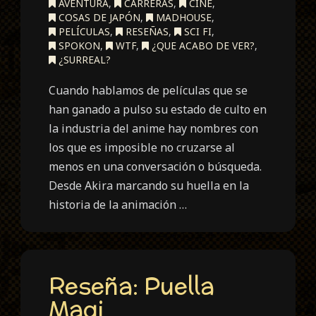
AVENTURA
,
CARRERAS
,
CINE
,
COSAS DE JAPÓN
,
MADHOUSE
,
PELÍCULAS
,
RESEÑAS
,
SCI FI
,
SPOKON
,
WTF
,
¿QUE ACABO DE VER?
,
¿SURREAL?
Cuando hablamos de películas que se
han ganado a pulso su estado de culto en
la industria del anime hay nombres con
los que es imposible no cruzarse al
menos en una conversación o búsqueda.
Desde Akira marcando su huella en la
historia de la animación …
Reseña: Puella
Magi