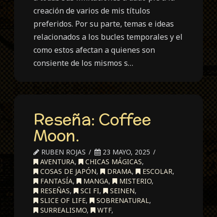
creación de varios de mis títulos
preferidos. Por su parte, temas e ideas
relacionados a los bucles temporales y el
como estos afectan a quienes son
consiente de los mismos s…
Reseña: Coffee
Moon.
RUBEN ROJAS
23 MAYO, 2025
AVENTURA
,
CHICAS MÁGICAS
,
COSAS DE JAPÓN
,
DRAMA
,
ESCOLAR
,
FANTASÍA
,
MANGA
,
MISTERIO
,
RESEÑAS
,
SCI FI
,
SEINEN
,
SLICE OF LIFE
,
SOBRENATURAL
,
SURREALISMO
,
WTF
,