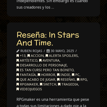
independientes. Sin embargo es cuando
sus creadores y los …
Reseña: In Stars
And Time.
RUBEN ROJAS
30 MAYO, 2025
+13
,
ACCION
,
ALERTA SPOILERS
,
ARTÍSTICO
,
AVENTURA
,
DESARROLLO DE PERSONAJE
,
ES TAN CURSI PERO TAN BONITO
,
FANTASÍA
,
HORROR
,
INDIE
,
PC
,
QUE ACABO DE JUGAR
,
RESEÑAS
,
RPG
,
RPGMAKER
,
SWITCH
,
TRAGEDIA
,
VIDEOJUEGOS
RPGmaker es una herramienta que pese
a todas sus limitaciones a dado pie a la