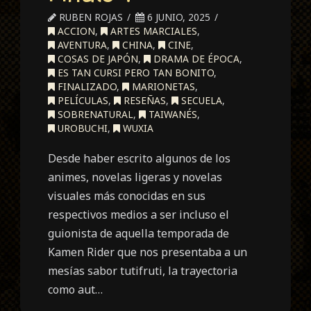
RUBEN ROJAS
6 JUNIO, 2025
ACCION
,
ARTES MARCIALES
,
AVENTURA
,
CHINA
,
CINE
,
COSAS DE JAPÓN
,
DRAMA DE ÉPOCA
,
ES TAN CURSI PERO TAN BONITO
,
FINALIZADO
,
MARIONETAS
,
PELÍCULAS
,
RESEÑAS
,
SECUELA
,
SOBRENATURAL
,
TAIWANÉS
,
UROBUCHI
,
WUXIA
Desde haber escrito algunos de los
animes, novelas ligeras y novelas
visuales más conocidas en sus
respectivos medios a ser incluso el
guionista de aquella temporada de
Kamen Rider que nos presentaba a un
mesías sabor tutifruti, la trayectoria
como aut…