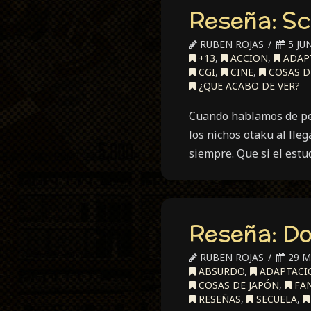
Reseña: Sc
RUBEN ROJAS
5 JUN
+13
,
ACCION
,
ADAP
CGI
,
CINE
,
COSAS D
¿QUE ACABO DE VER?
Cuando hablamos de pel
los nichos otaku al lleg
siempre. Que si el estu
Reseña: D
RUBEN ROJAS
29 M
ABSURDO
,
ADAPTACI
COSAS DE JAPÓN
,
FAN
RESEÑAS
,
SECUELA
,