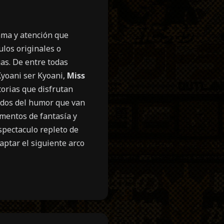
ama y atención que
ulos originales o
as. De entre todas
Kyoani ser Kyoani,
Miss
torias que disfrutan
tidos del humor que van
ementos de fantasía y
spectaculo repleto de
aptar el siguiente arco