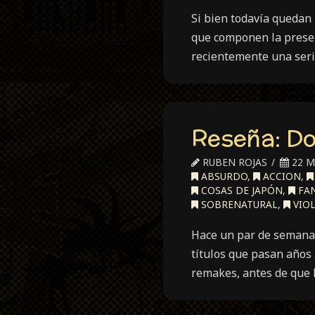
Si bien todavía quedan
que componen la presen
recientemente una seri
Reseña: D
RUBEN ROJAS
22 M
ABSURDO
,
ACCION
,
COSAS DE JAPÓN
,
FAN
SOBRENATURAL
,
VIOL
Hace un par de semanas
títulos que pasan años 
remakes, antes de que 