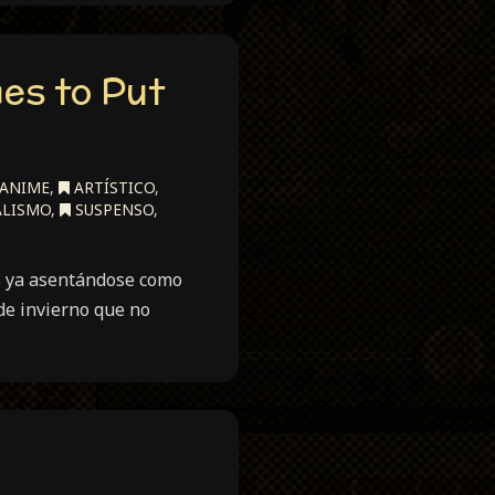
es to Put
ANIME
,
ARTÍSTICO
,
ALISMO
,
SUSPENSO
,
s ya asentándose como
de invierno que no