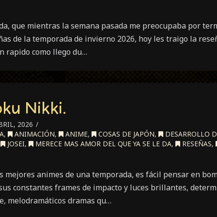
vida, que mientras la semana pasada me preocupaba por ter
as de la temporada de invierno 2026, hoy les traigo la rese
an rapido como llego du…
ku Nikki.
BRIL, 2026
A
,
ANIMACIÓN
,
ANIME
,
COSAS DE JAPÓN
,
DESARROLLO D
,
JOSEI
,
MERECE MAS AMOR DEL QUE YA SE LE DA
,
RESEÑAS
,
s mejores animes de una temporada, es fácil pensar en bo
 sus constantes frames de impacto y luces brillantes, deter
se, melodramáticos dramas qu…