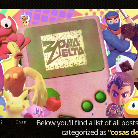
Below you'll find a list of all po
e?
Chan
categorized as
“cosas d