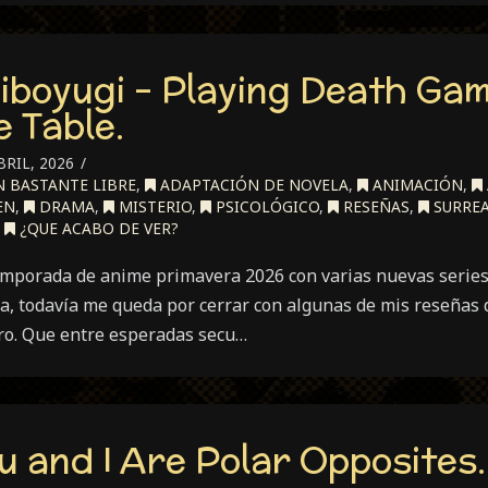
iboyugi – Playing Death Gam
e Table.
BRIL, 2026
 BASTANTE LIBRE
,
ADAPTACIÓN DE NOVELA
,
ANIMACIÓN
,
EN
,
DRAMA
,
MISTERIO
,
PSICOLÓGICO
,
RESEÑAS
,
SURRE
,
¿QUE ACABO DE VER?
emporada de anime primavera 2026 con varias nuevas serie
ia, todavía me queda por cerrar con algunas de mis reseñas 
ero. Que entre esperadas secu…
u and I Are Polar Opposites.