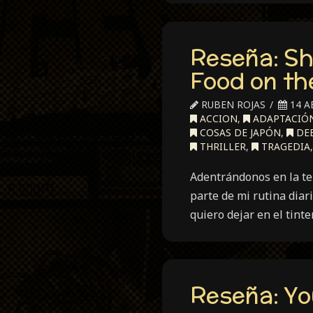
Reseña: Sh
Food on th
RUBEN ROJAS
14 A
ACCION
,
ADAPTACIÓN
COSAS DE JAPÓN
,
DE
THRILLER
,
TRAGEDIA
Adentrándonos en la t
parte de mi rutina diar
quiero dejar en el tint
Reseña: Yo