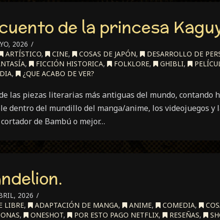
 cuento de la princesa Kagu
YO, 2026
ARTÍSTICO
,
CINE
,
COSAS DE JAPÓN
,
DESARROLLO DE PER
NTASÍA
,
FICCIÓN HISTORICA
,
FOLKLORE
,
GHIBLI
,
PELÍCU
DIA
,
¿QUE ACABO DE VER?
e las piezas literarias más antiguas del mundo, contando h
le dentro del mundillo del manga/anime, los videojuegos y 
l cortador de Bambú o mejor…
ndelion.
BRIL, 2026
 LIBRE
,
ADAPTACIÓN DE MANGA
,
ANIME
,
COMEDIA
,
COS
ONAS
,
ONESHOT
,
POR ESTO PAGO NETFLIX
,
RESEÑAS
,
SH