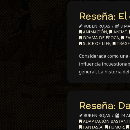
Reseña: El
RUBEN ROJAS
8 MA
ANIMACIÓN
,
ANIME
,
DRAMA DE ÉPOCA
,
FA
SLICE OF LIFE
,
TRAGE
Considerada como una d
influencia incuestionab
general, La historia de
Reseña: Da
RUBEN ROJAS
24 A
ADAPTACIÓN BASTANTE
FANTASÍA
,
HUMOR
,