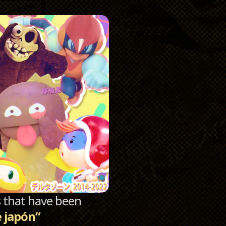
Catego
Archi
sts that have been
e japón”