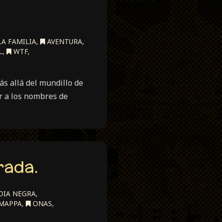
A FAMILIA
,
AVENTURA
,
L
,
WTF
,
s allá del mundillo de
ar a los nombres de
rada.
IA NEGRA
,
MAPPA
,
ONAS
,