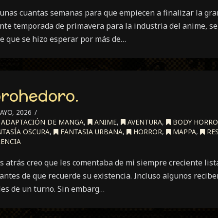
 unas cuantas semanas para que empiecen a finalizar la gran
te temporada de primavera para la industria del anime, se
e que se hizo esperar por más de…
orohedoro.
AYO, 2026
ADAPTACIÓN DE MANGA
,
ANIME
,
AVENTURA
,
BODY HORRO
TASÍA OSCURA
,
FANTASIA URBANA
,
HORROR
,
MAPPA
,
RE
ENCIA
 atrás creo que les comentaba de mi siempre creciente list
antes de que recuerde su existencia. Incluso algunos recibe
les de un turno. Sin embarg…