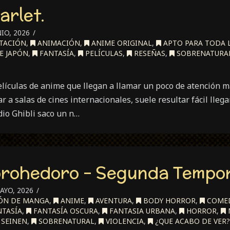
arlet.
IO, 2026
TACIÓN
,
ANIMACIÓN
,
ANIME ORIGINAL
,
APTO PARA TODA L
E JAPÓN
,
FANTASÍA
,
PELÍCULAS
,
RESEÑAS
,
SOBRENATURA
ículas de anime que llegan a llamar un poco de atención má
ar a salas de cines internacionales, suele resultar fácil lleg
dio Ghibli saco un n…
orohedoro – Segunda Tempo
AYO, 2026
ÓN DE MANGA
,
ANIME
,
AVENTURA
,
BODY HORROR
,
COMED
TASÍA
,
FANTASÍA OSCURA
,
FANTASIA URBANA
,
HORROR
,
SEINEN
,
SOBRENATURAL
,
VIOLENCIA
,
¿QUE ACABO DE VER?