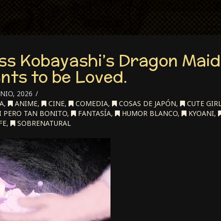
ss Kobayashi’s Dragon Maid
ts to be Loved.
NIO, 2026
A
,
ANIME
,
CINE
,
COMEDIA
,
COSAS DE JAPÓN
,
CUTE GIR
I PERO TAN BONITO
,
FANTASÍA
,
HUMOR BLANCO
,
KYOANI
,
FE
,
SOBRENATURAL