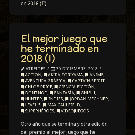
en 2018 (II)
El mejor juego que
he terminado en
2018 (I)
ATREIDES
30 DICIEMBRE, 2018
ACCION
,
AKIRA TORIYAMA
,
ANIME
,
AVENTURA GRÁFICA
,
CAPTAIN SPIRIT
,
CHLOE PRICE
,
CIENCIA FICCIÓN
,
DONTNOD
,
FANTASÍA
,
GHIBLI
,
HUNTER
,
INDIES
,
JORDAN MECHNER
,
LEVEL 5
,
MAX CAULFIELD
,
SUPERHÉROES
,
VIDEOJUEGOS
Otro año que se termina y otra edición
del premio al mejor juego que he