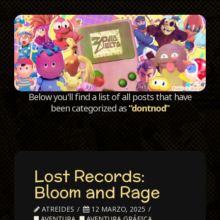
C
Below you'll find a list of all posts that have
been categorized as
“dontnod”
Lost Records:
Bloom and Rage
ATREIDES
12 MARZO, 2025
AVENTURA
,
AVENTURA GRÁFICA
,