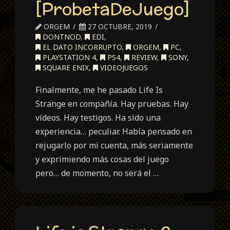
[ProbetaDeJuego]
ORGEM
27 OCTUBRE, 2019
DONTNOD
,
EDI
,
EL DATO INCORRUPTO
,
ORGEM
,
PC
,
PLAYSTATION 4
,
PS4
,
REVIEW
,
SONY
,
SQUARE ENIX
,
VIDEOJUEGOS
Finalmente, me he pasado Life Is
Strange en compañía. Hay pruebas. Hay
vídeos. Hay testigos. Ha sido una
experiencia… peculiar. Había pensado en
rejugarlo por mi cuenta, más seriamente
y exprimiendo más cosas del juego
pero… de momento, no será el …