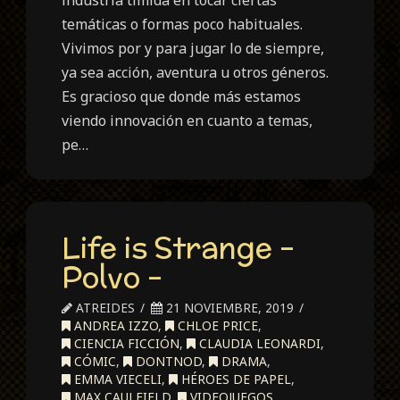
temáticas o formas poco habituales.
Vivimos por y para jugar lo de siempre,
ya sea acción, aventura u otros géneros.
Es gracioso que donde más estamos
viendo innovación en cuanto a temas,
pe…
Life is Strange –
Polvo –
ATREIDES
21 NOVIEMBRE, 2019
ANDREA IZZO
,
CHLOE PRICE
,
CIENCIA FICCIÓN
,
CLAUDIA LEONARDI
,
CÓMIC
,
DONTNOD
,
DRAMA
,
EMMA VIECELI
,
HÉROES DE PAPEL
,
MAX CAULFIELD
,
VIDEOJUEGOS