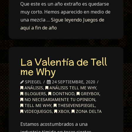
Que este es un año extraño es quedarse
muy corto. Hemos aparecido en medio de
una mezcla …
Sigue leyendo
Juegos de
aquí a fin de año
La Valentía de Tell
me Why
SPIEGEL
24 SEPTIEMBRE, 2020
ANÁLISIS
,
ANÁLISIS TELL ME WHY
,
BLOGUERS
,
DONTNOD
,
GREYBOX
,
NO NECESARIAMENTE TU OPINION
,
TELL ME WHY
,
THESEVENSPIEGEL
,
VIDEOJUEGOS
,
XBOX
,
ZONA DELTA
Estamos acostumbrados a una
industria tímida en tocar ciertas