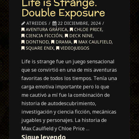
Life is Strange.
Rage
Double Exposure
ATREIDES
22 DICIEMBRE, 2024
AVENTURA GRÁFICA
,
CHLOE PRICE
,
CIENCIA FICCIÓN
,
DECK NINE
,
DONTNOD
,
DRAMA
,
MAX CAULFIELD
,
SQUARE ENIX
,
VIDEOJUEGOS
Life is strange fue un juego sensacional
que se convirtió en una de mis aventuras
favoritas de todos los tiempos. Tenía una
carga emotiva importante pero lo que
me cautivó a mí fue la combinación de
historia de autodescubrimiento,
investigación y ciencia ficción, mecánicas
jugables y personajes. La historia de
Max Caulfield y Chloe Price …
Life
Sigue leyendo