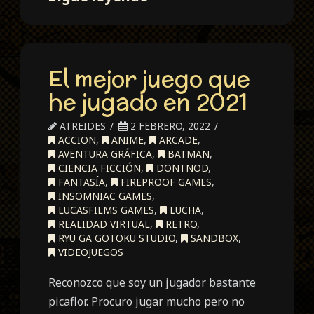
is
Strange.
Double
El mejor juego que
Exposure
he jugado en 2021
ATREIDES
2 FEBRERO, 2022
ACCION
,
ANIME
,
ARCADE
,
AVENTURA GRÁFICA
,
BATMAN
,
CIENCIA FICCIÓN
,
DONTNOD
,
FANTASÍA
,
FIREPROOF GAMES
,
INSOMNIAC GAMES
,
LUCASFILMS GAMES
,
LUCHA
,
REALIDAD VIRTUAL
,
RETRO
,
RYU GA GOTOKU STUDIO
,
SANDBOX
,
VIDEOJUEGOS
Reconozco que soy un jugador bastante
picaflor. Procuro jugar mucho pero no