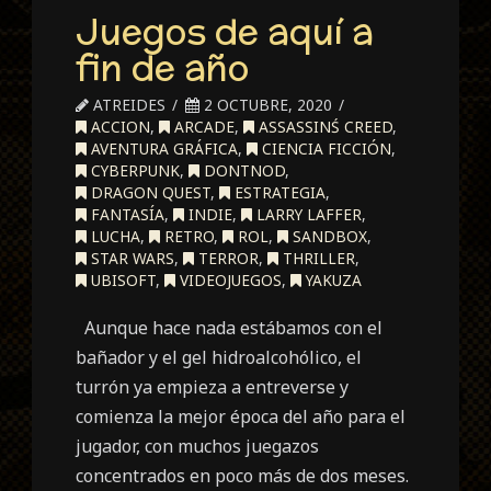
Juegos de aquí a
fin de año
ATREIDES
2 OCTUBRE, 2020
ACCION
,
ARCADE
,
ASSASSINŚ CREED
,
AVENTURA GRÁFICA
,
CIENCIA FICCIÓN
,
CYBERPUNK
,
DONTNOD
,
DRAGON QUEST
,
ESTRATEGIA
,
FANTASÍA
,
INDIE
,
LARRY LAFFER
,
LUCHA
,
RETRO
,
ROL
,
SANDBOX
,
STAR WARS
,
TERROR
,
THRILLER
,
UBISOFT
,
VIDEOJUEGOS
,
YAKUZA
Aunque hace nada estábamos con el
bañador y el gel hidroalcohólico, el
turrón ya empieza a entreverse y
comienza la mejor época del año para el
jugador, con muchos juegazos
concentrados en poco más de dos meses.