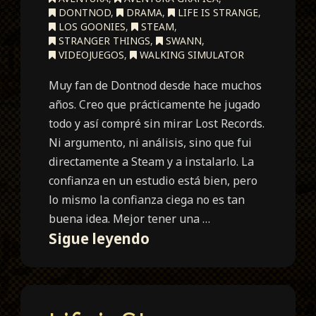
DONTNOD
,
DRAMA
,
LIFE IS STRANGE
,
LOS GOONIES
,
STEAM
,
STRANGER THINGS
,
SWANN
,
VIDEOJUEGOS
,
WALKING SIMULATOR
Muy fan de Dontnod desde hace muchos
años. Creo que prácticamente he jugado
todo y así compré sin mirar Lost Records.
Ni argumento, ni análisis, sino que fui
directamente a Steam y a instalarlo. La
confianza en un estudio está bien, pero
lo mismo la confianza ciega no es tan
buena idea. Mejor tener una …
Lost
Sigue leyendo
Records:
Bloom
and