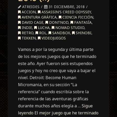
ATREIDES
31 DICIEMBRE, 2018
ACCION
,
ASSASSIN'S CREED ODYSSEY
,
AVENTURA GRÁFICA
,
CIENCIA FICCIÓN
,
DAVID CAGE
,
DONTNOD
,
FANTASÍA
,
INDIE
,
LUCHA
,
NOMAD STUDIO
,
RETRO
,
ROL
,
SANDBOX
,
SHINOBI
,
TEKKEN
,
VIDEOJUEGOS
Vamos a por la segunda y última parte
de los mejores juegos que he terminado
este año. Ayer fueron seis estupendos
juegos y hoy no creo que vaya a bajar el
nivel. Detroit: Become Human
Micromania, en su sección “La
referencia” cuando escribía sobre la
referencia de las aventuras gráficas
durante muchos años elegía a …
Sigue
leyendo
El mejor juego que he terminado