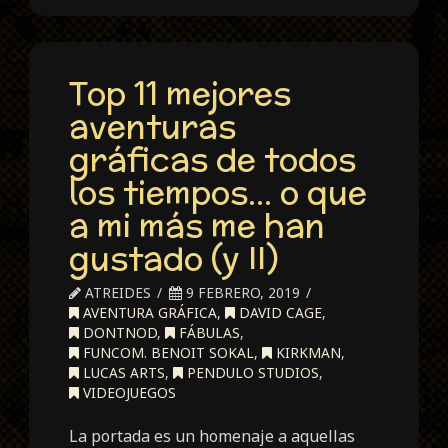
Top 11 mejores
aventuras
gráficas de todos
los tiempos… o que
a mi más me han
gustado (y II)
ATREIDES
9 FEBRERO, 2019
AVENTURA GRÁFICA
,
DAVID CAGE
,
DONTNOD
,
FÁBULAS
,
FUNCOM. BENOIT SOKAL
,
KIRKMAN
,
LUCAS ARTS
,
PENDULO STUDIOS
,
VIDEOJUEGOS
La portada es un homenaje a aquellas