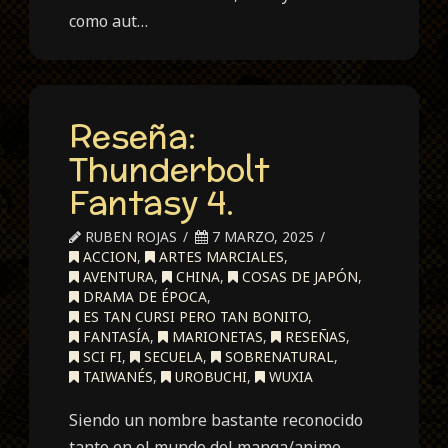
como aut…
Reseña:
Thunderbolt
Fantasy 4.
RUBEN ROJAS
7 MARZO, 2025
ACCION
,
ARTES MARCIALES
,
AVENTURA
,
CHINA
,
COSAS DE JAPÓN
,
DRAMA DE ÉPOCA
,
ES TAN CURSI PERO TAN BONITO
,
FANTASÍA
,
MARIONETAS
,
RESEÑAS
,
SCI FI
,
SECUELA
,
SOBRENATURAL
,
TAIWANÉS
,
UROBUCHI
,
WUXIA
Siendo un nombre bastante reconocido
tanto en el mundo del manga/anime,