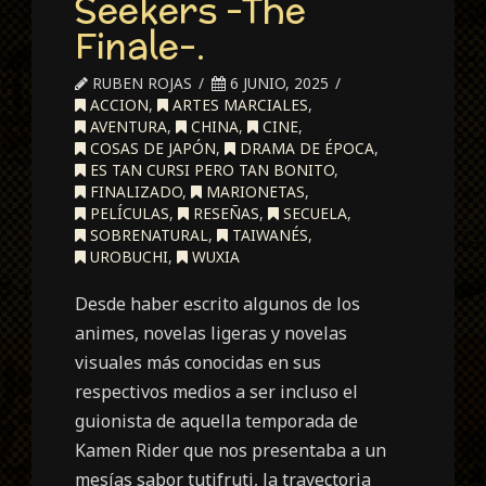
Seekers -The
Finale-.
RUBEN ROJAS
6 JUNIO, 2025
ACCION
,
ARTES MARCIALES
,
AVENTURA
,
CHINA
,
CINE
,
COSAS DE JAPÓN
,
DRAMA DE ÉPOCA
,
ES TAN CURSI PERO TAN BONITO
,
FINALIZADO
,
MARIONETAS
,
PELÍCULAS
,
RESEÑAS
,
SECUELA
,
SOBRENATURAL
,
TAIWANÉS
,
UROBUCHI
,
WUXIA
Desde haber escrito algunos de los
animes, novelas ligeras y novelas
visuales más conocidas en sus
respectivos medios a ser incluso el
guionista de aquella temporada de
Kamen Rider que nos presentaba a un
mesías sabor tutifruti, la trayectoria