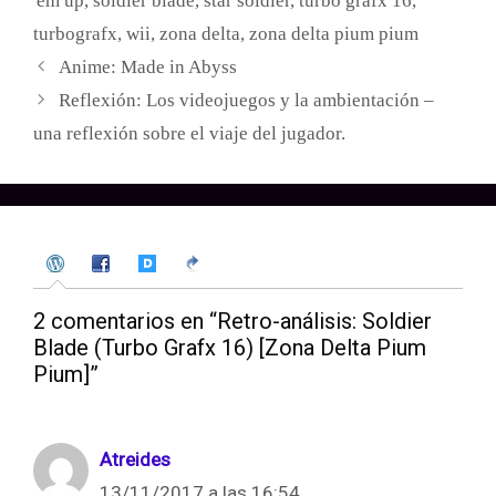
'em up
,
soldier blade
,
star soldier
,
turbo grafx 16
,
turbografx
,
wii
,
zona delta
,
zona delta pium pium
Navegación
Anime: Made in Abyss
de
Reflexión: Los videojuegos y la ambientación –
entradas
una reflexión sobre el viaje del jugador.
2 comentarios en “Retro-análisis: Soldier
Blade (Turbo Grafx 16) [Zona Delta Pium
Pium]”
Atreides
13/11/2017 a las 16:54