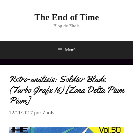
Saltar
al
The End of Time
contenido
Blog de Zhols
Menú
Retro-análisis: Soldier Blade
(Turbo Grafx 16) [Zona Delta Pium
Pium]
12/11/2017
por
Zhols