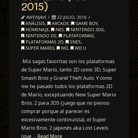
2015)
AWENJAVI
22 JULIO, 2016
ANÁLISIS
,
ARCADE
,
GAME BOY
,
HOMENAJE
,
NES
,
NINTENDO 3DS
,
NINTENDO DS
,
PLATAFORMAS
,
PLATAFORMAS 2D
,
SNES
,
SUPER MARIO
,
WII
,
WII U
Mis sagas favoritas son los plataformas
de Super Mario, tanto 2D como 3D, Super
Smash Bros y Grand Theft Auto. Y como
me he pasado todos los plataformas 2D
de Mario, exceptuando New Super Mario
Bros. 2 para 3DS (juego que no pienso
comprar porque al parecer es
excesivamente continuista), el Super
Mario Bros. 2 japonés aka Lost Levels
(que …
Read More