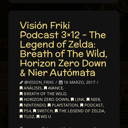
Visión Friki
Podcast 3×12 – The
Legend of Zelda:
Breath of The Wild,
Horizon Zero Down
& Nier Autómata
@VISION_FRIKI
16 MARZO, 2017
ANÁLISIS
,
AVANCE
,
BREATH OF THE WILD
,
HORIZON ZERO DOWN
,
LINK
,
NIER
,
NINTENDO
,
PLAYSTATION
,
PODCAST
,
PS4
,
SWITCH
,
THE LEGEND OF ZELDA
,
TLOZ
,
WII U