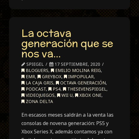
La octava
generación que se
nos va…
SPIEGEL
17 SEPTIEMBRE, 2020
BLOGUERS
,
EMILIO MOLINA REIG
,
EMR
,
GREYBOX
,
IMPOPULAR
,
LA CAJA GRIS
,
OCTAVA GENERACIÓN
,
PODCAST
,
PS4
,
THESEVENSPIEGEL
,
VIDEOJUEGOS
,
WII U
,
XBOX ONE
,
ZONA DELTA
En escasos meses saldrán a la venta las
consolas de novena generación: PS5 y
Xbox Series X, además contamos ya con