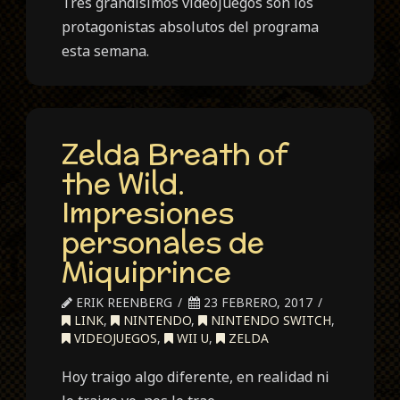
Tres grandísimos videojuegos son los
protagonistas absolutos del programa
esta semana.
Zelda Breath of
the Wild.
Impresiones
personales de
Miquiprince
ERIK REENBERG
23 FEBRERO, 2017
LINK
,
NINTENDO
,
NINTENDO SWITCH
,
VIDEOJUEGOS
,
WII U
,
ZELDA
Hoy traigo algo diferente, en realidad ni