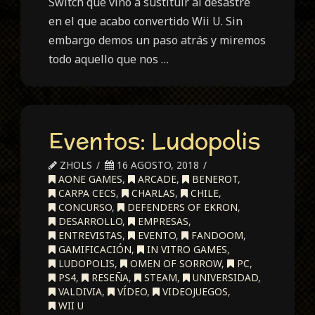
Switch que vino a sustituir al desastre
en el que acabo convertido Wii U. Sin
embargo demos un paso atrás y miremos
todo aquello que nos …
Eventos: Ludopolis
ZHOLS
16 AGOSTO, 2018
AONE GAMES
,
ARCADE
,
BENEROT
,
CARPA CECS
,
CHARLAS
,
CHILE
,
CONCURSO
,
DEFENDERS OF EKRON
,
DESARROLLO
,
EMPRESAS
,
ENTREVISTAS
,
EVENTO
,
FANDOOM
,
GAMIFICACIÓN
,
IN VITRO GAMES
,
LUDOPOLIS
,
OMEN OF SORROW
,
PC
,
PS4
,
RESEÑA
,
STEAM
,
UNIVERSIDAD
,
VALDIVIA
,
VÍDEO
,
VIDEOJUEGOS
,
WII U