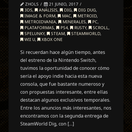
ZHOLS
21 JUNIO, 2017
3DS
,
ANÁLISIS
,
DIG
,
DIG DUG
,
IMAGE & FORM
,
MAC
,
METROID
,
METROIDVANIA
,
MINERALES
,
PC
,
PLATAFORMAS
,
PS4
,
RUSTY
,
SCROLL
,
SPELUNKY
,
STEAM
,
STEAMWORLD
,
WII U
,
XBOX ONE
Si recuerdan hace algún tiempo, antes
del estreno de la Nintendo Switch,
tuvimos la oportunidad de conocer cómo
sería el apoyo indie hacia esta nueva
consola, que fue bastante numeroso y
con propuestas interesante, entre ellas
destacan algunos exclusivos temporales.
Entre los anuncios más interesantes, nos
encontramos con la segunda entrega de
SteamWorld Dig, con […]