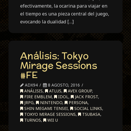
efectivamente, la ocarina para viajar en
el tiempo es una pieza central del juego,
evocando la dualidad […]
Análisis: Tokyo
Mirage Sessions
#FE
ADX94
8 AGOSTO, 2016
ANÁLISIS
,
ATLUS
,
AVEX GROUP
,
FIRE EMBLEM
,
IDOL
,
JACK FROST
,
JRPG
,
NINTENDO
,
PERSONA
,
SHIN MEGAMI TENSEI
,
SOCIAL LINKS
,
TOKYO MIRAGE SESSIONS
,
TSUBASA
,
TURNOS
,
WII U