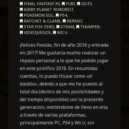
FINAL FANTASY XV
,
FURI
,
GOTY
,
KIRBY PLANET ROBOBOT
,
POKEMON SOL
,
PS4
,
RATCHET & CLANK
,
REPASO
,
STAR FOX ZERO
,
STEAM
,
THUMPER
,
VIDEOJUEGOS
,
WII U
¡Felices Fiestas, fin de año 2016 y entrada
en 2017! Me gustaría mucho realizar un
repaso personal a lo que he podido jugar
en este prolífico 2016. En resumidas
cuentas, lo puedo titular como
«el
bautizo»
, debido a que me he puesto al
total día (dentro de mis posibilidades y
del tiempo disponible) con la presente
generación, metiéndome de lleno en ella
a través de varias plataformas,
principalmente PC,
PS4
y
Wii U
, sin