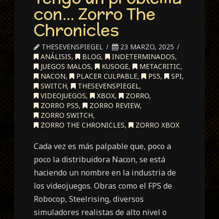
con… Zorro The
Chronicles
THESEVENSPIEGEL
23 MARZO, 2025
ANÁLISIS
,
BLOG
,
INDETERMINADOS
,
JUEGOS MALOS
,
KUSOGE
,
METACRITIC
,
NACON
,
PLACER CULPABLE
,
PS5
,
SPI
,
SWITCH
,
THESEVENSPIEGEL
,
VIDEOJUEGOS
,
XBOX
,
ZORRO
,
ZORRO PS5
,
ZORRO REVIEW
,
ZORRO SWITCH
,
ZORRO THE CHRONICLES
,
ZORRO XBOX
Cada vez es más palpable que, poco a
poco la distribuidora Nacon, se está
haciendo un nombre en la industria de
los videojuegos. Obras como el FPS de
Robocop, Steelrising, diversos
simuladores realistas de alto nivel o