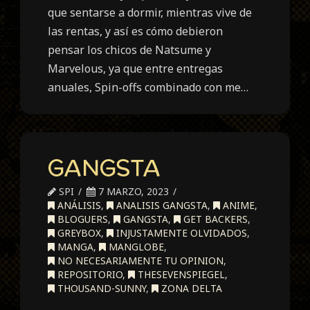
que sentarse a dormir, mientras vive de
las rentas, y así es cómo debieron
pensar los chicos de Natsume y
Marvelous, ya que entre entregas
anuales, Spin-offs combinado con me…
GANGSTA
SPI
7 MARZO, 2023
ANÁLISIS
,
ANALISIS GANGSTA
,
ANIME
,
BLOGUERS
,
GANGSTA
,
GET BACKERS
,
GREYBOX
,
INJUSTAMENTE OLVIDADOS
,
MANGA
,
MANGLOBE
,
NO NECESARIAMENTE TU OPINION
,
REPOSITORIO
,
THESEVENSPIEGEL
,
THOUSAND-SUNNY
,
ZONA DELTA