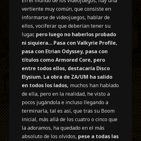
En el mundo de los videojuegos, hay una
vertiente muy común, que consiste en
informarse de videojuegos, hablar de
ellos, vociferar que deberían tener su
lugar,
pero luego no haberlos probado
ni siquiera…
Pasa con Valkyrie Profile,
pasa con Etrian Odyssey, pasa con
títulos como Armored Core, pero
entre todos ellos, destacaría Disco
Elysium.
La obra de ZA/UM ha salido
en todos los lados,
muchos han hablado
de ella, pero en la realidad, he visto a
pocos jugándola e incluso llegando a
terminarla, tal es así, que tras su Boom
inicial, más allá de los cuatro o cinco que
la adoramos, ha quedado en el más
absoluto de los olvidos,
pese a todas las