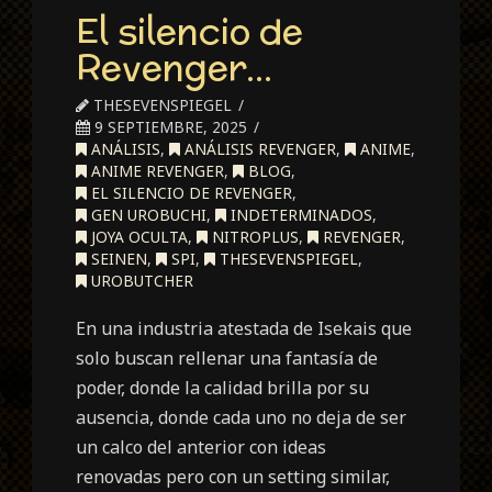
El silencio de
Revenger…
THESEVENSPIEGEL
9 SEPTIEMBRE, 2025
ANÁLISIS
,
ANÁLISIS REVENGER
,
ANIME
,
ANIME REVENGER
,
BLOG
,
EL SILENCIO DE REVENGER
,
GEN UROBUCHI
,
INDETERMINADOS
,
JOYA OCULTA
,
NITROPLUS
,
REVENGER
,
SEINEN
,
SPI
,
THESEVENSPIEGEL
,
UROBUTCHER
En una industria atestada de Isekais que
solo buscan rellenar una fantasía de
poder, donde la calidad brilla por su
ausencia, donde cada uno no deja de ser
un calco del anterior con ideas
renovadas pero con un setting similar,