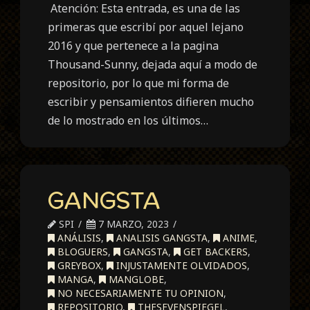
Atención: Esta entrada, es una de las
primeras que escribí por aquel lejano
2016 y que pertenece a la pagina
Thousand-Sunny, dejada aquí a modo de
repositorio, por lo que mi forma de
escribir y pensamientos difieren mucho
de lo mostrado en los últimos…
GANGSTA
SPI
7 MARZO, 2023
ANÁLISIS
,
ANALISIS GANGSTA
,
ANIME
,
BLOGUERS
,
GANGSTA
,
GET BACKERS
,
GREYBOX
,
INJUSTAMENTE OLVIDADOS
,
MANGA
,
MANGLOBE
,
NO NECESARIAMENTE TU OPINION
,
REPOSITORIO
,
THESEVENSPIEGEL
,