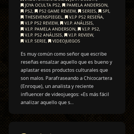
JOYA OCULTA PS2
,
PAMELA ANDERSON
,
PS2
,
PS2 GAME REVIEW
,
SERIES
,
SPI
,
THESEVENSPIEGEL
,
V.I.P PS2 RESEÑA
,
V.I.P PS2 REVIEW
,
V.I.P. ANÁLISIS
,
V.I.P. PAMELA ANDERSON
,
V.I.P. PS2
,
V.I.P. PS2 ANÁLISIS
,
V.I.P. REVIEW
,
V.I.P. SERIE
,
VIDEOJUEGOS
Es muy común como señor que escribe
reseñas ensalzar aquello que es bueno y
aplastar esos productos culturales que
son malos. Parafraseando a Chicocartera
(Enroque), un analista y reciente
influencer de videojuegos: «Es más fácil
analizar aquello que s…