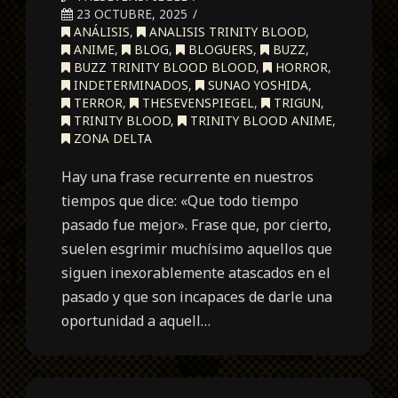
23 OCTUBRE, 2025
ANÁLISIS
,
ANALISIS TRINITY BLOOD
,
ANIME
,
BLOG
,
BLOGUERS
,
BUZZ
,
BUZZ TRINITY BLOOD BLOOD
,
HORROR
,
INDETERMINADOS
,
SUNAO YOSHIDA
,
TERROR
,
THESEVENSPIEGEL
,
TRIGUN
,
TRINITY BLOOD
,
TRINITY BLOOD ANIME
,
ZONA DELTA
Hay una frase recurrente en nuestros
tiempos que dice: «Que todo tiempo
pasado fue mejor». Frase que, por cierto,
suelen esgrimir muchísimo aquellos que
siguen inexorablemente atascados en el
pasado y que son incapaces de darle una
oportunidad a aquell…