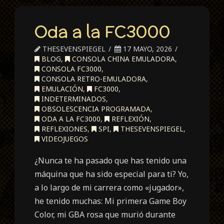
Oda a la FC3000
THESEVENSPIEGEL
17 MAYO, 2026
BLOG
,
CONSOLA CHINA EMULADORA
,
CONSOLA FC3000
,
CONSOLA RETRO-EMULADORA
,
EMULACIÓN
,
FC3000
,
INDETERMINADOS
,
OBSOLESCENCIA PROGRAMADA
,
ODA A LA FC3000
,
REFLEXIÓN
,
REFLEXIONES
,
SPI
,
THESEVENSPIEGEL
,
VIDEOJUEGOS
¿Nunca te ha pasado que has tenido una
máquina que ha sido especial para ti? Yo,
a lo largo de mi carrera como «jugador»,
he tenido muchas: Mi primera Game Boy
Color, mi GBA rosa que murió durante