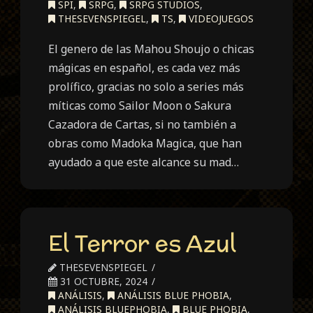
SPI
,
SRPG
,
SRPG STUDIOS
,
THESEVENSPIEGEL
,
TS
,
VIDEOJUEGOS
El genero de las Mahou Shoujo o chicas
mágicas en español, es cada vez más
prolífico, gracias no solo a series más
míticas como Sailor Moon o Sakura
Cazadora de Cartas, si no también a
obras como Madoka Magica, que han
ayudado a que este alcance su mad…
El Terror es Azul
THESEVENSPIEGEL
31 OCTUBRE, 2024
ANÁLISIS
,
ANÁLISIS BLUE PHOBIA
,
ANÁLISIS BLUEPHOBIA
,
BLUE PHOBIA
,