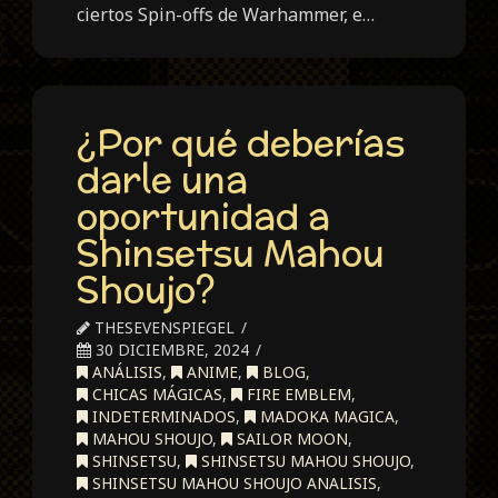
ciertos Spin-offs de Warhammer, e…
¿Por qué deberías
darle una
oportunidad a
Shinsetsu Mahou
Shoujo?
THESEVENSPIEGEL
30 DICIEMBRE, 2024
ANÁLISIS
,
ANIME
,
BLOG
,
CHICAS MÁGICAS
,
FIRE EMBLEM
,
INDETERMINADOS
,
MADOKA MAGICA
,
MAHOU SHOUJO
,
SAILOR MOON
,
SHINSETSU
,
SHINSETSU MAHOU SHOUJO
,
SHINSETSU MAHOU SHOUJO ANALISIS
,