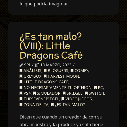
lo que podría imaginar…
¿Es tan malo?
(VIII): Little
Dragons Café
SPI
18 MARZO, 2023
ANÁLISIS
,
BLOGUERS
,
COMFY
,
GREYBOX
,
HARVEST MOON
,
LITTLE DRAGONS CAFE
,
NO NECESARIAMENTE TU OPINION
,
PC
,
PS4
,
SIMULADOR
,
SPIEGEL
,
SWITCH
,
THESEVENSPIEGEL
,
VIDEOJUEGOS
,
ZONA DELTA
,
¿ES TAN MALO?
Dicen que cuando un creador da con su
obra maestra y la produce ya solo tiene