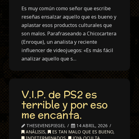
Es muy común como señor que escribe
reseñas ensalzar aquello que es bueno y
aplastar esos productos culturales que
son malos. Parafraseando a Chicocartera
(Enroque), un analista y reciente
influencer de videojuegos: «Es más fácil
analizar aquello que s…
V.I.P. de PS2 es
terrible y por eso
me encanta.
THESEVENSPIEGEL
14 ABRIL, 2026
ANÁLISIS
,
ES TAN MALO QUE ES BUENO
,
INDETERMINADOS
,
JOYA OCULTA
,