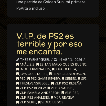
una partida de Golden Sun, mi primera
PSVita o incluso …
V.I.P. de PS2 es
terrible y por eso
me encanta.
THESEVENSPIEGEL
14 ABRIL, 2026
ANÁLISIS
,
ES TAN MALO QUE ES BUENO
,
INDETERMINADOS
,
JOYA OCULTA
,
JOYA OCULTA PS2
,
PAMELA ANDERSON
,
PS2
,
PS2 GAME REVIEW
,
SERIES
,
SPI
,
THESEVENSPIEGEL
,
V.I.P PS2 RESEÑA
,
V.I.P PS2 REVIEW
,
V.I.P. ANÁLISIS
,
V.I.P. PAMELA ANDERSON
,
V.I.P. PS2
,
V.I.P. PS2 ANÁLISIS
,
V.I.P. REVIEW
,
V.I.P. SERIE
,
VIDEOJUEGOS