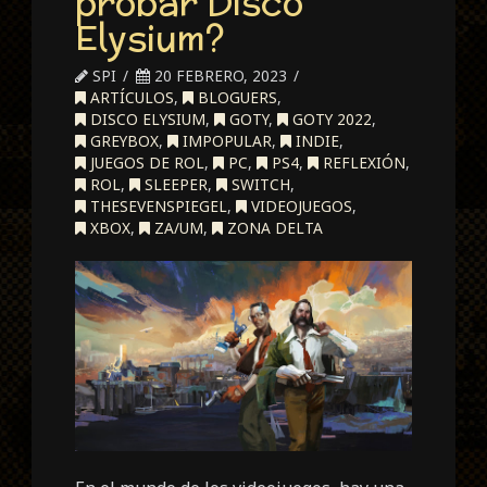
probar Disco
Elysium?
SPI
20 FEBRERO, 2023
ARTÍCULOS
,
BLOGUERS
,
DISCO ELYSIUM
,
GOTY
,
GOTY 2022
,
GREYBOX
,
IMPOPULAR
,
INDIE
,
JUEGOS DE ROL
,
PC
,
PS4
,
REFLEXIÓN
,
ROL
,
SLEEPER
,
SWITCH
,
THESEVENSPIEGEL
,
VIDEOJUEGOS
,
XBOX
,
ZA/UM
,
ZONA DELTA