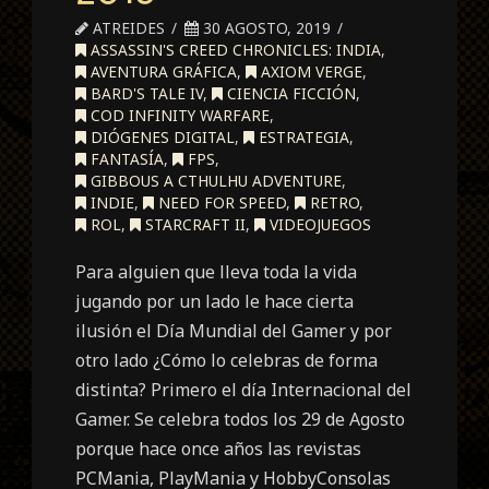
ATREIDES
30 AGOSTO, 2019
ASSASSIN'S CREED CHRONICLES: INDIA
,
AVENTURA GRÁFICA
,
AXIOM VERGE
,
BARD'S TALE IV
,
CIENCIA FICCIÓN
,
COD INFINITY WARFARE
,
DIÓGENES DIGITAL
,
ESTRATEGIA
,
FANTASÍA
,
FPS
,
GIBBOUS A CTHULHU ADVENTURE
,
INDIE
,
NEED FOR SPEED
,
RETRO
,
ROL
,
STARCRAFT II
,
VIDEOJUEGOS
Para alguien que lleva toda la vida
jugando por un lado le hace cierta
ilusión el Día Mundial del Gamer y por
otro lado ¿Cómo lo celebras de forma
distinta? Primero el día Internacional del
Gamer. Se celebra todos los 29 de Agosto
porque hace once años las revistas
PCMania, PlayMania y HobbyConsolas