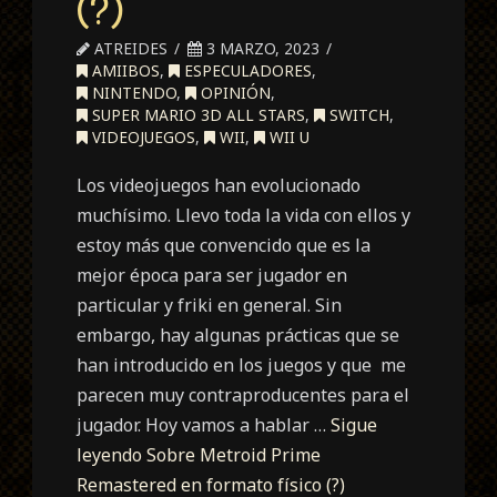
(?)
ATREIDES
3 MARZO, 2023
AMIIBOS
,
ESPECULADORES
,
NINTENDO
,
OPINIÓN
,
SUPER MARIO 3D ALL STARS
,
SWITCH
,
VIDEOJUEGOS
,
WII
,
WII U
Los videojuegos han evolucionado
muchísimo. Llevo toda la vida con ellos y
estoy más que convencido que es la
mejor época para ser jugador en
particular y friki en general. Sin
embargo, hay algunas prácticas que se
han introducido en los juegos y que me
parecen muy contraproducentes para el
jugador. Hoy vamos a hablar …
Sigue
leyendo
Sobre Metroid Prime
Remastered en formato físico (?)