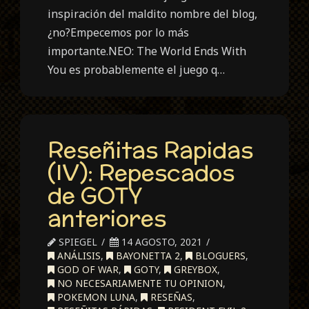
inspiración del maldito nombre del blog,
¿no?Empecemos por lo más
importante.NEO: The World Ends With
You es probablemente el juego q…
Reseñitas Rapidas
(IV): Repescados
de GOTY
anteriores
SPIEGEL
14 AGOSTO, 2021
ANÁLISIS
,
BAYONETTA 2
,
BLOGUERS
,
GOD OF WAR
,
GOTY
,
GREYBOX
,
NO NECESARIAMENTE TU OPINION
,
POKEMON LUNA
,
RESEÑAS
,