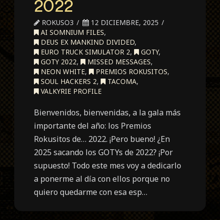
2022
ROKUSO3
12 DICIEMBRE, 2025
AI SOMNIUM FILES
,
DEUS EX MANKIND DIVIDED
,
EURO TRUCK SIMULATOR 2
,
GOTY
,
GOTY 2022
,
MISSED MESSAGES
,
NEON WHITE
,
PREMIOS ROKUSITOS
,
SOUL HACKERS 2
,
TACOMA
,
VALKYRIE PROFILE
Bienvenidos, bienvenidas, a la gala más
importante del año: los Premios
Rokusitos de… 2022. ¡Pero bueno! ¿En
2025 sacando los GOTYs de 2022? ¡Por
supuesto! Todo este mes voy a dedicarlo
a ponerme al día con ellos porque no
quiero quedarme con esa esp…