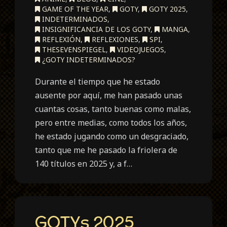
GAME OF THE YEAR
,
GOTY
,
GOTY 2025
,
INDETERMINADOS
,
INSIGNIFICANCIA DE LOS GOTY
,
MANGA
,
REFLEXIÓN
,
REFLEXIONES
,
SPI
,
THESEVENSPIEGEL
,
VIDEOJUEGOS
,
¿GOTY INDETERMINADOS?
Durante el tiempo que he estado
ausente por aquí, me han pasado unas
cuantas cosas, tanto buenas como malas,
pero entre medias, como todos los años,
he estado jugando como un desgraciado,
tanto que me he pasado la friolera de
140 títulos en 2025 y, a f…
GOTYs 2025