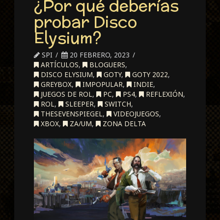
¿Por qué deberías
probar Disco
Elysium?
SPI
20 FEBRERO, 2023
ARTÍCULOS
,
BLOGUERS
,
DISCO ELYSIUM
,
GOTY
,
GOTY 2022
,
GREYBOX
,
IMPOPULAR
,
INDIE
,
JUEGOS DE ROL
,
PC
,
PS4
,
REFLEXIÓN
,
ROL
,
SLEEPER
,
SWITCH
,
THESEVENSPIEGEL
,
VIDEOJUEGOS
,
XBOX
,
ZA/UM
,
ZONA DELTA