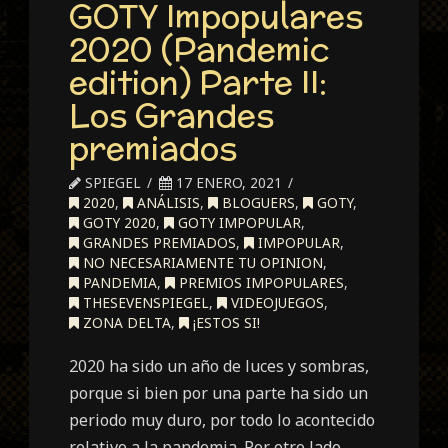
GOTY Impopulares
2020 (Pandemic
edition) Parte II:
Los Grandes
premiados
SPIEGEL
17 ENERO, 2021
2020
,
ANÁLISIS
,
BLOGUERS
,
GOTY
,
GOTY 2020
,
GOTY IMPOPULAR
,
GRANDES PREMIADOS
,
IMPOPULAR
,
NO NECESARIAMENTE TU OPINION
,
PANDEMIA
,
PREMIOS IMPOPULARES
,
THESEVENSPIEGEL
,
VIDEOJUEGOS
,
ZONA DELTA
,
¡ESTOS SI!
2020 ha sido un año de luces y sombras,
porque si bien por una parte ha sido un
periodo muy duro, por todo lo acontecido
relativo a la pandemia. Por otro lado