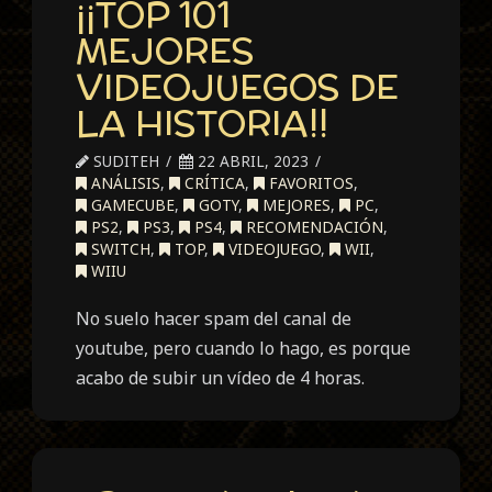
¡¡TOP 101
MEJORES
VIDEOJUEGOS DE
LA HISTORIA!!
SUDITEH
22 ABRIL, 2023
ANÁLISIS
,
CRÍTICA
,
FAVORITOS
,
GAMECUBE
,
GOTY
,
MEJORES
,
PC
,
PS2
,
PS3
,
PS4
,
RECOMENDACIÓN
,
SWITCH
,
TOP
,
VIDEOJUEGO
,
WII
,
WIIU
No suelo hacer spam del canal de
youtube, pero cuando lo hago, es porque
acabo de subir un vídeo de 4 horas.