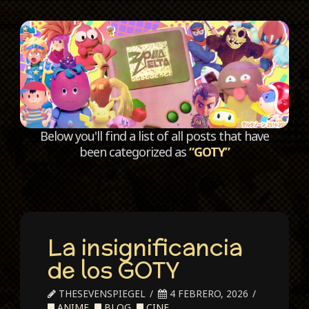
C
Below you'll find a list of all posts that have
been categorized as
“GOTY”
La insignificancia
de los GOTY
THESEVENSPIEGEL
4 FEBRERO, 2026
ANIME
,
BLOG
,
CINE
,