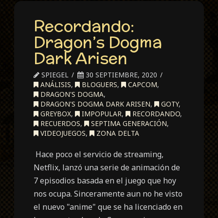
Recordando:
Dragon’s Dogma
Dark Arisen
SPIEGEL
30 SEPTIEMBRE, 2020
ANÁLISIS
,
BLOGUERS
,
CAPCOM
,
DRAGON'S DOGMA
,
DRAGON'S DOGMA DARK ARISEN
,
GOTY
,
GREYBOX
,
IMPOPULAR
,
RECORDANDO
,
RECUERDOS
,
SEPTIMA GENERACIÓN
,
VIDEOJUEGOS
,
ZONA DELTA
Hace poco el servicio de streaming,
Netflix, lanzó una serie de animación de
7 episodios basada en el juego que hoy
nos ocupa. Sinceramente aun no he visto
el nuevo "anime" que se ha licenciado en