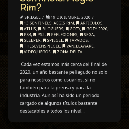
Rim?
SPIEGEL
19 DICIEMBRE, 2020
13 SENTINELS: AEGIS RIM
,
ARTÍCULOS
,
ATLUS
,
BLOGUERS
,
GOTY
,
GOTY 2020
,
PS4
,
PS5
,
REFLEXIONES
,
SEGA
,
SLEEPER
,
SPIEGEL
,
TAPADOS
,
THESEVENSPIEGEL
,
VANILLAWARE
,
VIDEOJUEGOS
,
ZONA DELTA
Cada vez estamos más cerca del final de
2020, un año bastante peliagudo no solo
para nosotros como usuarios, si no
también para la prensa y para la
industria. Aun así ha sido un periodo
cargado de algunos títulos bastante
destacables a todos los nivel…