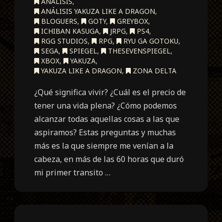
ANÁLISIS
,
ANÁLISIS YAKUZA LIKE A DRAGON
,
BLOGUERS
,
GOTY
,
GREYBOX
,
ICHIBAN KASUGA
,
JRPG
,
PS4
,
RGG STUDIOS
,
RPG
,
RYU GA GOTOKU
,
SEGA
,
SPIEGEL
,
THESEVENSPIEGEL
,
XBOX
,
YAKUZA
,
YAKUZA LIKE A DRAGON
,
ZONA DELTA
¿Qué significa vivir? ¿Cuál es el precio de
tener una vida plena? ¿Cómo podemos
alcanzar todas aquellas cosas a las que
aspiramos? Estas preguntas y muchas
más es la que siempre me venían a la
cabeza, en más de las 60 horas que duró
mi primer transito …