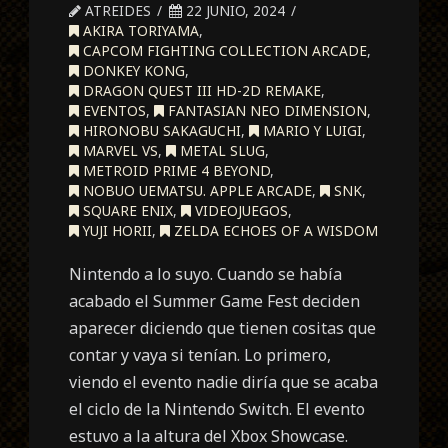
ATREIDES
22 JUNIO, 2024
AKIRA TORIYAMA
,
CAPCOM FIGHTING COLLECTION ARCADE
,
DONKEY KONG
,
DRAGON QUEST III HD-2D REMAKE
,
EVENTOS
,
FANTASIAN NEO DIMENSION
,
HIRONOBU SAKAGUCHI
,
MARIO Y LUIGI
,
MARVEL VS
,
METAL SLUG
,
METROID PRIME 4 BEYOND
,
NOBUO UEMATSU. APPLE ARCADE
,
SNK
,
SQUARE ENIX
,
VIDEOJUEGOS
,
YUJI HORII
,
ZELDA ECHOES OF A WISDOM
Nintendo a lo suyo. Cuando se había
acabado el Summer Game Fest deciden
aparecer diciendo que tienen cositas que
contar y vaya si tenían. Lo primero,
viendo el evento nadie diría que se acaba
el ciclo de la Nintendo Switch. El evento
estuvo a la altura del Xbox Showcase.