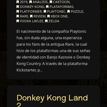
2019
,
ANÁLISIS
,
CARTOON
,
DONKEY KONG
,
PLATAFORMAS
,
PLATFORMER
,
PLAYTONIC
,
PUZZLE
,
RARE
,
REVIEW
,
XBOX ONE
,
YOOKA LAYLEE
,
ZELDA
El nacimiento de la compañía Playtonic
fue, sin duda alguna, una esperanza
para los fans de la antigua Rare, la cual
hizo de los plataformas una de sus señas
de identidad con Banjo Kazooie o Donkey
Kong Country. A través de la plataforma
Kickstarter, p…
Donkey Kong Land
2