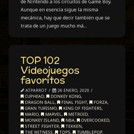
de Nintendo a los circuitos de Game Boy.
Aunque en esencia sigue la misma
mecánica, hay que decir también que se
trata de un juego mucho má…
TOP 102
Videojuegos
favoritos
ATPARROT
26 ENERO, 2020
CUPHEAD
,
DONKEY KONG
,
DRAGON BALL
,
FINAL FIGHT
,
FORZA
,
GRAN TURISMO
,
KING OF FIGHTERS
,
MARIO
,
MARVEL
,
METROID
,
MONKEY ISLAND
,
NBA
,
OVERCOOKED
,
STREET FIGHTER
,
TEKKEN
,
THE WITNESS
,
TOPS
,
TUMBLEPOP
,