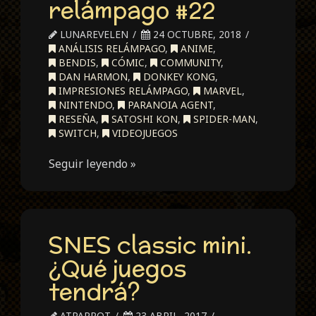
relámpago #22
LUNAREVELEN
24 OCTUBRE, 2018
ANÁLISIS RELÁMPAGO
,
ANIME
,
BENDIS
,
CÓMIC
,
COMMUNITY
,
DAN HARMON
,
DONKEY KONG
,
IMPRESIONES RELÁMPAGO
,
MARVEL
,
NINTENDO
,
PARANOIA AGENT
,
RESEÑA
,
SATOSHI KON
,
SPIDER-MAN
,
SWITCH
,
VIDEOJUEGOS
Seguir leyendo »
SNES classic mini.
¿Qué juegos
tendrá?
ATPARROT
23 ABRIL, 2017