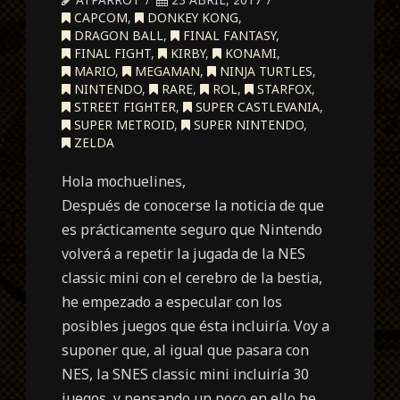
CAPCOM
,
DONKEY KONG
,
DRAGON BALL
,
FINAL FANTASY
,
FINAL FIGHT
,
KIRBY
,
KONAMI
,
MARIO
,
MEGAMAN
,
NINJA TURTLES
,
NINTENDO
,
RARE
,
ROL
,
STARFOX
,
STREET FIGHTER
,
SUPER CASTLEVANIA
,
SUPER METROID
,
SUPER NINTENDO
,
ZELDA
Hola mochuelines,
Después de conocerse la noticia de que
es prácticamente seguro que Nintendo
volverá a repetir la jugada de la NES
classic mini con el cerebro de la bestia,
he empezado a especular con los
posibles juegos que ésta incluiría. Voy a
suponer que, al igual que pasara con
NES, la SNES classic mini incluiría 30
juegos, y pensando un poco en ello he