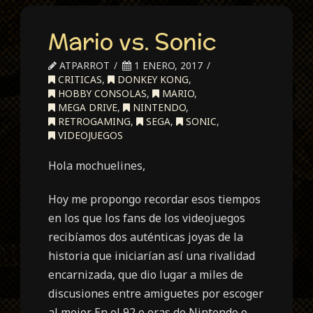
Mario vs. Sonic
ATPARROT
1 ENERO, 2017
CRITICAS
,
DONKEY KONG
,
HOBBY CONSOLAS
,
MARIO
,
MEGA DRIVE
,
NINTENDO
,
RETROGAMING
,
SEGA
,
SONIC
,
VIDEOJUEGOS
Hola mochuelines,
Hoy me propongo recordar esos tiempos
en los que los fans de los videojuegos
recibíamos dos auténticas joyas de la
historia que iniciarían así una rivalidad
encarnizada, que dio lugar a miles de
discusiones entre amiguetes por escoger
al mejor. En el 92 o eras de Nintendo o