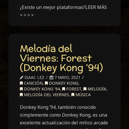
¿Existe un mejor plataformas?LEER MÁS
> > > >
Melodía del
Viernes: Forest
(Donkey Kong ’94)
ISAAC LEZ
7 MAYO, 2021
CANCIÓN
,
DONKEY KONG
,
DONKEY KONG '94
,
FOREST
,
MELODÍA
,
MELODÍA DEL VIERNES
,
MÚSICA
Donkey Kong ’94, también conocido
simplemente como Donkey Kong, es una
excelente actualización del mítico arcade