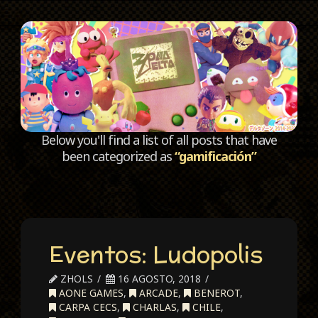
C
Below you'll find a list of all posts that have
been categorized as
“gamificación”
Eventos: Ludopolis
ZHOLS
16 AGOSTO, 2018
AONE GAMES
,
ARCADE
,
BENEROT
,
CARPA CECS
,
CHARLAS
,
CHILE
,