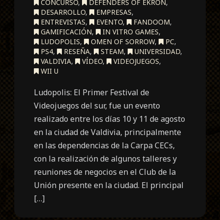
CONCURSO
,
DEFENDERS OF EKRON
,
DESARROLLO
,
EMPRESAS
,
ENTREVISTAS
,
EVENTO
,
FANDOOM
,
GAMIFICACIÓN
,
IN VITRO GAMES
,
LUDOPOLIS
,
OMEN OF SORROW
,
PC
,
PS4
,
RESEÑA
,
STEAM
,
UNIVERSIDAD
,
VALDIVIA
,
VÍDEO
,
VIDEOJUEGOS
,
WII U
Ludopolis: El Primer Festival de
Videojuegos del sur, fue un evento
realizado entre los días 10 y 11 de agosto
en la ciudad de Valdivia, principalmente
en las dependencias de la Carpa CECs,
con la realización de algunos talleres y
reuniones de negocios en el Club de la
Unión presente en la ciudad. El principal
[…]