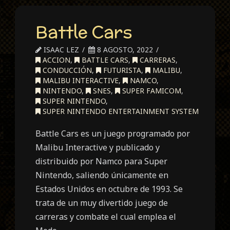
Battle Cars
ISAAC LEZ
8 AGOSTO, 2022
ACCION
,
BATTLE CARS
,
CARRERAS
,
CONDUCCIÓN
,
FUTURISTA
,
MALIBU
,
MALIBU INTERACTIVE
,
NAMCO
,
NINTENDO
,
SNES
,
SUPER FAMICOM
,
SUPER NINTENDO
,
SUPER NINTENDO ENTERTAINMENT SYSTEM
Battle Cars es un juego programado por
Malibu Interactive y publicado y
distribuido por Namco para Super
Nintendo, saliendo únicamente en
Estados Unidos en octubre de 1993. Se
trata de un muy divertido juego de
carreras y combate el cual emplea el