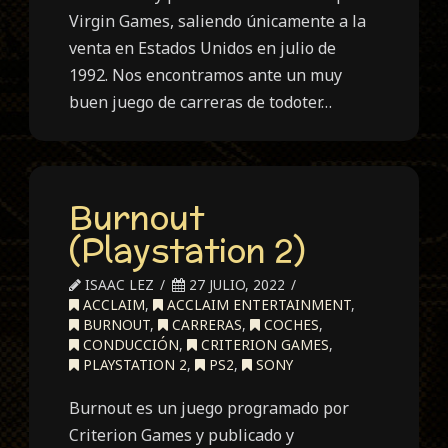
Virgin Games, saliendo únicamente a la
venta en Estados Unidos en julio de
1992. Nos encontramos ante un muy
buen juego de carreras de todoter…
Burnout
(Playstation 2)
ISAAC LEZ
27 JULIO, 2022
ACCLAIM
,
ACCLAIM ENTERTAINMENT
,
BURNOUT
,
CARRERAS
,
COCHES
,
CONDUCCIÓN
,
CRITERION GAMES
,
PLAYSTATION 2
,
PS2
,
SONY
Burnout es un juego programado por
Criterion Games y publicado y