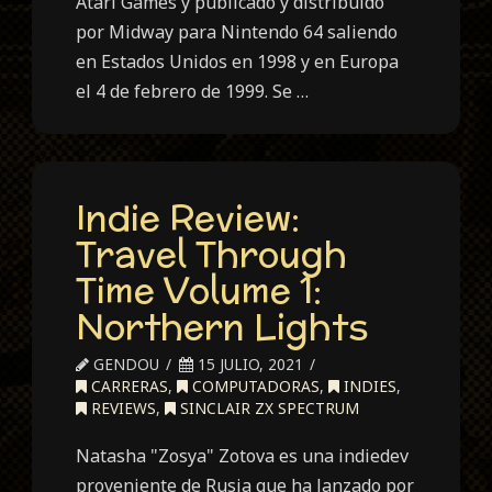
Atari Games y publicado y distribuido
por Midway para Nintendo 64 saliendo
en Estados Unidos en 1998 y en Europa
el 4 de febrero de 1999. Se …
Indie Review:
Travel Through
Time Volume 1:
Northern Lights
GENDOU
15 JULIO, 2021
CARRERAS
,
COMPUTADORAS
,
INDIES
,
REVIEWS
,
SINCLAIR ZX SPECTRUM
Natasha "Zosya" Zotova es una indiedev
proveniente de Rusia que ha lanzado por