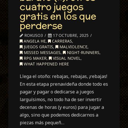
cuatro juegos
gratis en los que
perderse
ROKUSO3
17 OCTUBRE, 2025
ANGELA HE
,
CARRERAS
,
JUEGOS GRATIS
,
MALVIOLENCE
,
MISSED MESSAGES
,
NIGHT-RUNNERS
,
RPG MAKER
,
VISUAL NOVEL
,
WHAT HAPPENED HERE
Llega el otoño: rebajas, rebajas, ¡rebajas!
En esta etapa prenavideña donde todo es
pagar y pagar o dedicarse a juegos
larguísimos, no todo ha de ser invertir
decenas de horas (y euros) para jugar a
algo, sino que podemos dedicarnos a
piezas más pequeñ…