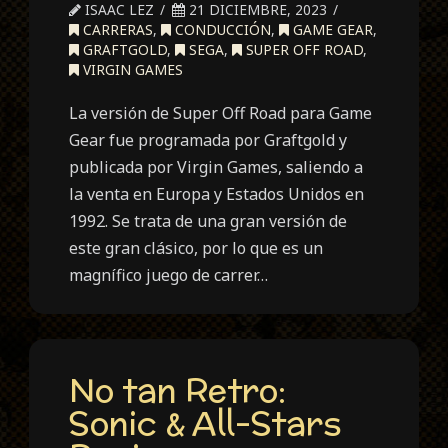
ISAAC LEZ
21 DICIEMBRE, 2023
CARRERAS
,
CONDUCCIÓN
,
GAME GEAR
,
GRAFTGOLD
,
SEGA
,
SUPER OFF ROAD
,
VIRGIN GAMES
La versión de Super Off Road para Game
Gear fue programada por Graftgold y
publicada por Virgin Games, saliendo a
la venta en Europa y Estados Unidos en
1992. Se trata de una gran versión de
este gran clásico, por lo que es un
magnífico juego de carrer…
No tan Retro:
Sonic & All-Stars