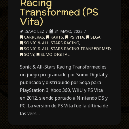
Racing
Transformed (PS
Vita)
ISAAC LEZ
31 MAYO, 2023
CARRERAS
,
KARTS
,
PS VITA
,
SEGA
,
SONIC & ALL-STARS RACING
,
SONIC & ALL-STARS RACING TRANSFORMED
,
SONY
,
SUMO DIGITAL
Sonic & All-Stars Racing Transformed es
un juego programado por Sumo Digital y
publicado y distribuido por Sega para
PlayStation 3, Xbox 360, WiiU y PS Vita
en 2012, siendo portado a Nintendo DS y
PC. La versión de PS Vita fue la última de
las vers…