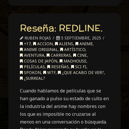
Reseña: REDLINE.
RUBEN ROJAS
5 SEPTIEMBRE, 2025
+17
,
ACCION
,
ALIENS
,
ANIME
,
ANIME ORIGINAL
,
ARTÍSTICO
,
AVENTURA
,
CARRERAS
,
CINE
,
COSAS DE JAPÓN
,
MADHOUSE
,
PELÍCULAS
,
RESEÑAS
,
SCI FI
,
SPOKON
,
WTF
,
¿QUE ACABO DE VER?
,
¿SURREAL?
Cuando hablamos de películas que se
han ganado a pulso su estado de culto en
la industria del anime hay nombres con
los que es imposible no cruzarse al
menos en una conversación o búsqueda.