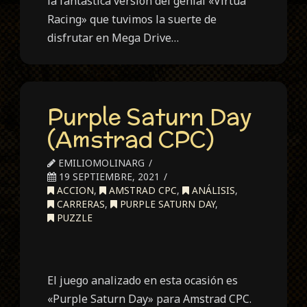
la fantástica versión del genial «Virtua
Racing» que tuvimos la suerte de
disfrutar en Mega Drive…
Purple Saturn Day
(Amstrad CPC)
EMILIOMOLINARG
19 SEPTIEMBRE, 2021
ACCION
,
AMSTRAD CPC
,
ANÁLISIS
,
CARRERAS
,
PURPLE SATURN DAY
,
PUZZLE
El juego analizado en esta ocasión es
«Purple Saturn Day» para Amstrad CPC.