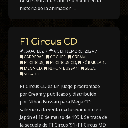
Desde Akira marcando su huella en la
historia de la animación …
F1 Circus CD
ISAAC LEZ
6 SEPTIEMBRE, 2024
CARRERAS
,
COCHES
,
CREAM
,
F1 CIRCUS
,
F1 CIRCUS CD
,
FÓRMULA 1
,
MEGA CD
,
NIHON BUSSAN
,
SEGA
,
SEGA CD
F1 Circus CD es un juego programado
por Cream y publicado y distribuido
por Nihon Bussan para Mega CD,
saliendo a la venta exclusivamente en
Japón el 18 de marzo de 1994. Se trata de
la secuela de F1 Circus ’91 (F1 Circus MD